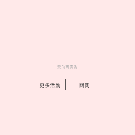
Charming
美人計
1 days ago
贊助商廣告
中山區有最美巴黎花店！「vacanza
更多活動
關閉
Fleurs假期花町」開幕5大必逛，鮮花花
束變飾品免費續
by 喬
Charming
美人計
1 days ago