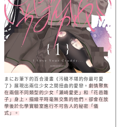
まにお筆下的百合漫畫《污穢不堪的你最可愛
了》展現出兩位少女之間扭曲的愛戀。
劇情聚焦
在兩個不同類型的少女「瀨崎愛吏」和「花邑雛
子」身上，描繪平時毫無交集的他們，卻會在放
學後於化學實驗室進行不可告人的秘密「儀
式」。