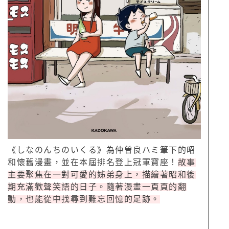
《しなのんちのいくる》為仲曽良ハミ筆下的昭
和懷舊漫畫，並在本屆排名登上冠軍寶座！
故事
主要聚焦在一對可愛的姊弟身上，描繪著昭和後
期充滿歡聲笑語的日子。隨著漫畫一頁頁的翻
動，也能從中找尋到難忘回憶的足跡。