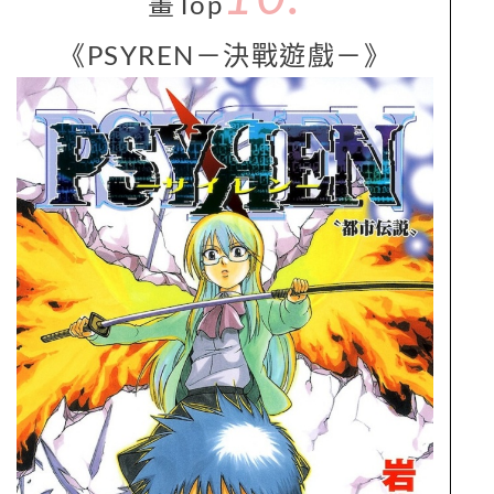
畫Top
《PSYREN－決戰遊戲－》