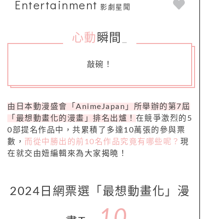
Entertainment
影劇星聞
心動
瞬間
_
敲碗！
由日本動漫盛會「AnimeJapan」所舉辦的第7屆
「最想動畫化的漫畫」排名出爐！
在競爭激烈的5
0部提名作品中，共累積了多達10萬張的參與票
數，
而從中勝出的前10名作品究竟有哪些呢？
現
在就交由妞編輯來為大家揭曉！
2024日網票選「最想動畫化」漫
10.