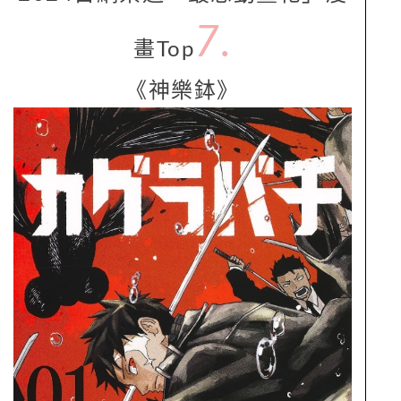
7.
畫Top
《神樂鉢》