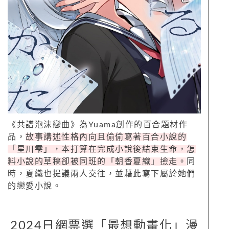
《共譜泡沫戀曲》為Yuama創作的百合題材作
品，
故事講述性格內向且偷偷寫著百合小說的
「星川雫」，本打算在完成小說後結束生命，怎
料小說的草稿卻被同班的「朝香夏織」撿走。
同
時，夏織也提議兩人交往，並藉此寫下屬於她們
的戀愛小說。
2024日網票選「最想動畫化」漫