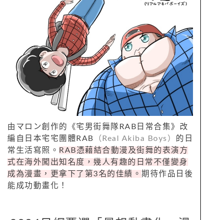
由マロン創作的《宅男街舞隊RAB日常合集》改
編自日本宅宅團體RAB
（Real Akiba Boys）
的日
常生活寫照。
RAB憑藉結合動漫及街舞的表演方
式在海外闖出知名度，幾人有趣的日常不僅變身
成為漫畫，更拿下了第3名的佳績。
期待作品日後
能成功動畫化！