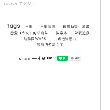
source:ナタリー
tags
日網
日網票選
最想動畫化漫畫
戀愛（少女）的培育法
神樂鉢
決戰遊戲
幼稚園WARS
共譜泡沫戀曲
醜陋的遊郭之子
share