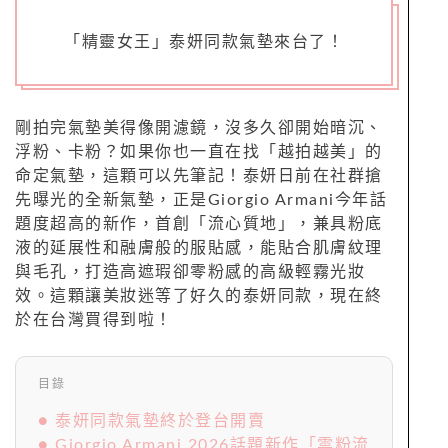
「精靈女王」泰妍同款氣墊來台了！
剛拍完氣墊美得像開濾鏡，沒多久卻開始暗沉、
浮粉、卡粉？如果你也一直在找「越拍越美」的
命定氣墊，這顆可以先筆記！泰妍日前在社群搶
先曝光的全新氣墊，正是Giorgio Armani今年話
題度超高的新作，首創「流心質地」，兼具粉底
液的延展性和融膚般的服貼感，能貼合肌膚紋理
與毛孔，打造高遮瑕卻零粉感的高級輕霧光妝
效。這顆讓美妝迷等了好久的泰妍同款，現在終
於在台灣買得到啦！
目錄
● 泰妍同款氣墊終於登台開賣
● Giorgio Armani 2026話題新作「雲粉流