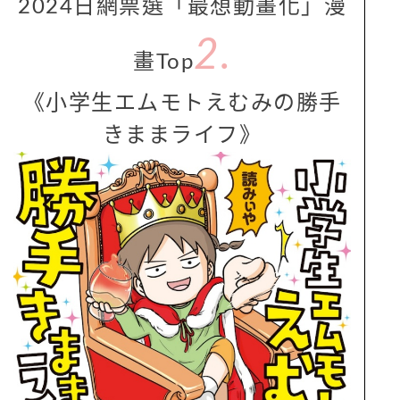
2024日網票選「最想動畫化」漫
2.
畫Top
《小学生エムモトえむみの勝手
きままライフ》