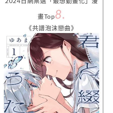
2024日網票選「最想動畫化」漫
8.
畫Top
《共譜泡沫戀曲》