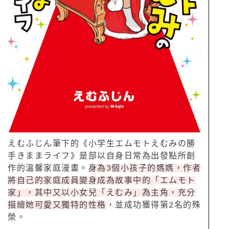
えむふじん筆下的《小学生エムモトえむみの勝
手きままライフ》是部以自身日常為出發點所創
作的溫馨家庭漫畫。
身為3個小孩子的媽媽，作者
將自己的家庭成員變身成為故事中的「エムモト
家」，其中又以小女兒「えむみ」為主角，充分
描繪她可愛又獨特的性格
，並成功獲得第2名的殊
榮。