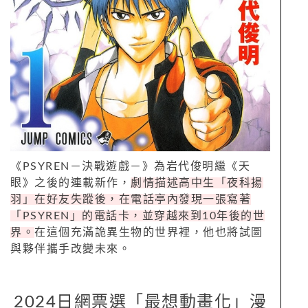
《PSYREN－決戰遊戲－》為岩代俊明繼《天
眼》之後的連載新作，
劇情描述高中生「夜科揚
羽」在好友失蹤後，在電話亭內發現一張寫著
「PSYREN」的電話卡，並穿越來到10年後的世
界。
在這個充滿詭異生物的世界裡，他也將試圖
與夥伴攜手改變未來。
2024日網票選「最想動畫化」漫