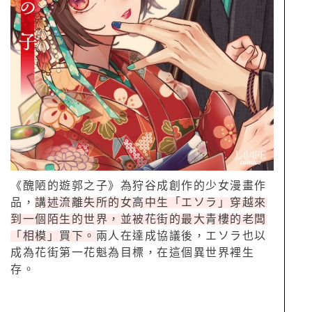
《醜陋的遊郭之子》為狩谷成創作的少女漫畫作
品，
講述流離失所的女高中生「エソラ」穿越來
到一個陌生的世界，並被花街的最大青樓的老闆
「相模」買下。
兩人在達成協議後，エソラ也以
成為花街第一花魁為目標，在這個異世界裡生
存。