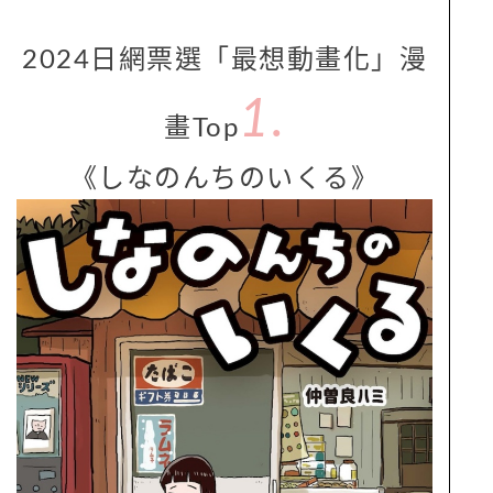
2024日網票選「最想動畫化」漫
1.
畫Top
《しなのんちのいくる》