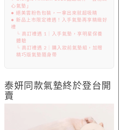
心氣墊」
● 絕美雲粉色包裝，一拿出來就超吸睛
● 新品上市限定禮遇！入手氣墊再享精緻好
禮
└ 高訂禮遇 1｜入手氣墊，享明星保養
體驗
└ 高訂禮遇 2｜購入妝前氣墊組，加贈
精巧版氣墊隨身帶
泰妍同款氣墊終於登台開
賣