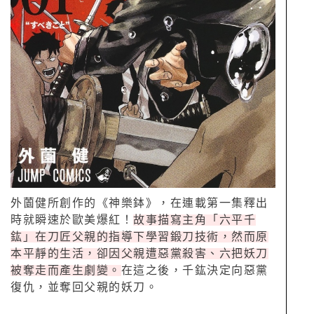
外薗健所創作的《神樂鉢》，在連載第一集釋出
時就瞬速於歐美爆紅！
故事描寫主角「六平千
鈜」在刀匠父親的指導下學習鍛刀技術，然而原
本平靜的生活，卻因父親遭惡黨殺害、六把妖刀
被奪走而產生劇變。
在這之後，千鈜決定向惡黨
復仇，並奪回父親的妖刀。