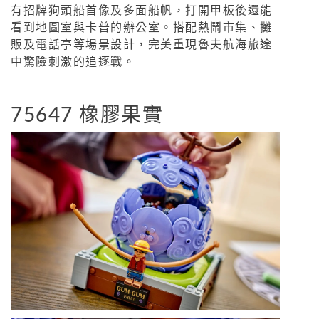
有招牌狗頭船首像及多面船帆，打開甲板後還能
看到地圖室與卡普的辦公室。搭配熱鬧市集、攤
販及電話亭等場景設計，完美重現魯夫航海旅途
中驚險刺激的追逐戰。
75647 橡膠果實