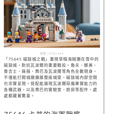
售價：NT$3,699
「75645 磁鼓城之戰」重現草帽海賊團在雪中的
磁鼓城，對抗瓦波爾的重要戰役。魯夫、娜美、
香吉士、薇薇、喬巴及瓦波爾等角色全數現身，
不僅能打開城牆擴展整座城堡，磁鼓城內部空間
也忠實呈現。搭配能展現瓦波爾惡魔果實能力的
各種武器，以及喬巴的實驗室、廚房等配件，處
處都藏著驚喜。