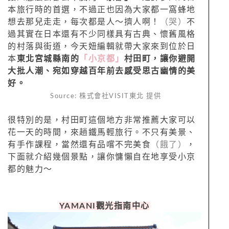
本旅行時的首選，不過正也因為大家都一窩蜂地
想去那兒走走，每次都是人～擠人啊！
（哭）
不
過其實在日本還有不少同樣具有古典、懷舊風格
的村落與街道，今天妞編輯就帶大家來到位於日
本
東北宮城縣南的
「小京都」
村田町，讓你避開
大批人潮、宛如穿越百年前去感受思古幽情的美
好。
Source: 株式會社VISIT東北 提供
很特別的是，村田町這個地方非常推薦大家可以
花一天的時間，來趟鐵馬輕旅行。不只有美景、
有手作課程，當然還有品嚐不完美食
（餓了）
，
下面就介紹幾個景點，讓你慵懶自在地享受小京
都的魅力～
YAMANI
觀光指南中心