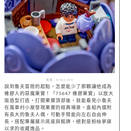
售價：NT$2,499
說到魯夫冒險的起點，怎麼能少了那顆讓他成為
橡膠人的惡魔果實！「75647 橡膠果實」以放大
版造型打造，打開果實頂部後，就能看見小魯夫
在風車村小屋發現果實的經典場景。盒組內還附
有長大的魯夫人偶，可動手臂能向左右自由伸
長，搭配專屬展示底座與銘牌，絕對是粉絲夢寐
以求的收藏逸品。