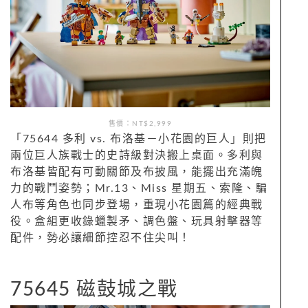
售價：NT$2,999
「75644 多利 vs. 布洛基－小花園的巨人」則把
兩位巨人族戰士的史詩級對決搬上桌面。多利與
布洛基皆配有可動關節及布披風，能擺出充滿魄
力的戰鬥姿勢；Mr.13、Miss 星期五、索隆、騙
人布等角色也同步登場，重現小花園篇的經典戰
役。盒組更收錄蠟製矛、調色盤、玩具射擊器等
配件，勢必讓細節控忍不住尖叫！
75645 磁鼓城之戰