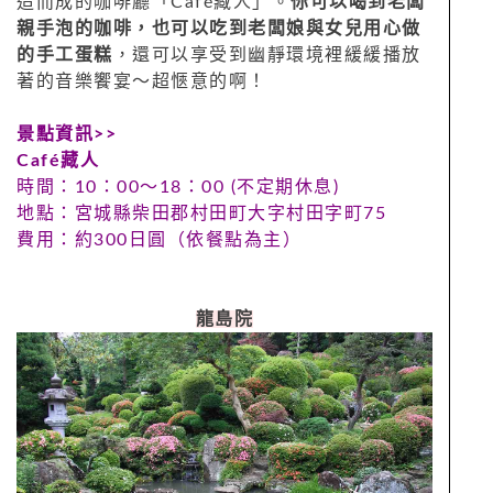
造而成的咖啡廳「Café藏人」。
你可以喝到老闆
親手泡的咖啡，也可以吃到老闆娘與女兒用心做
的手工蛋糕
，還可以享受到幽靜環境裡緩緩播放
著的音樂饗宴～超愜意的啊！
景點資訊>>
Café
藏人
時間：10：00～18：00 (不定期休息)
地點：宮城縣柴田郡村田町大字村田字町75
費用：約300日圓（依餐點為主）
龍島院