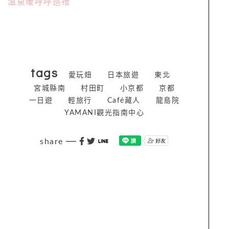
溫泉暖呼呼巡禮
tags
愛玩妞
日本旅遊
東北
宮城縣南
村田町
小京都
京都
一日遊
輕旅行
Café藏人
龍島院
YAMANI觀光指南中心
share