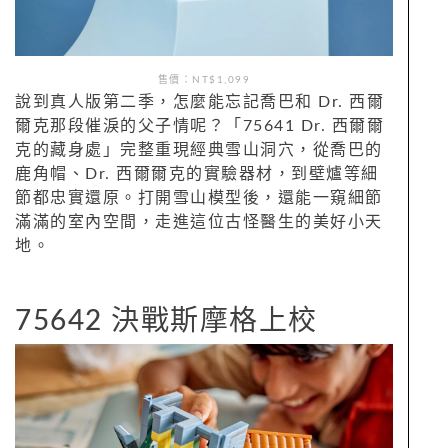
售價：NT$1,099
說到真人版第二季，怎麼能忘記喬巴和 Dr. 西爾
爾克那段催淚的父子情呢？「75641 Dr. 西爾爾
克的藏身處」完整重現經典雪山洞穴，從喬巴的
鹿角帽、Dr. 西爾爾克的實驗器材，到壁爐等細
節都忠實還原。打開雪山模型後，還能一窺細節
滿滿的室內空間，走進這位古怪醫生的美好小天
地。
75642 決戰斯摩格上校