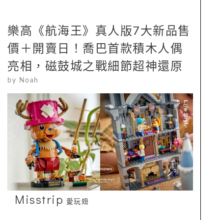
樂高《航海王》真人版7大新品售
價＋開賣日！喬巴首款積木人偶
亮相，磁鼓城之戰細節超神還原
by
Noah
Misstrip
愛玩妞