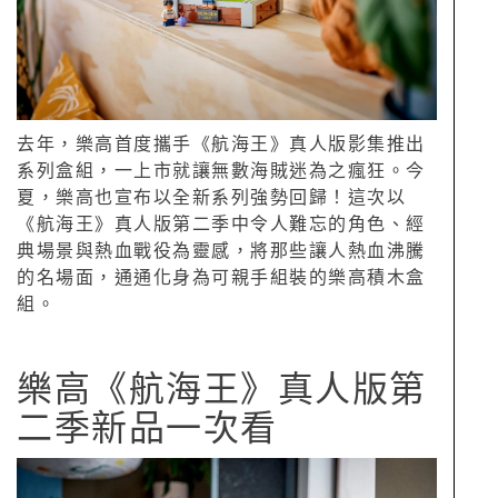
去年，樂高首度攜手《航海王》真人版影集推出
系列盒組，一上市就讓無數海賊迷為之瘋狂。今
夏，樂高也宣布以全新系列強勢回歸！這次以
《航海王》真人版第二季中令人難忘的角色、經
典場景與熱血戰役為靈感，將那些讓人熱血沸騰
的名場面，通通化身為可親手組裝的樂高積木盒
組。
樂高《航海王》真人版第
二季新品一次看