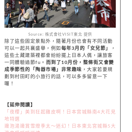
Source: 株式會社VISIT東北 提供
除了這些固定景點外，隨著月份也會有不同活動
可以一起共襄盛舉，例如
每年3月的「女兒節」
，
這些土藏建築裡都會紛紛擺上日本人偶，讓旅客
一同體驗過節fu。
而到了10月份，整條街又會變
成季節性的「陶器市場」非常趣味
，大家若要規
劃到村田町的小旅行的話，可以多多留意一下
囉！
【延伸閱讀】
「夜櫻」美到狂起雞皮啊！日本宮城縣南4大花見
地特選
邊泡湯邊賞雪燈季太～迷幻！日本東北宮城縣5大