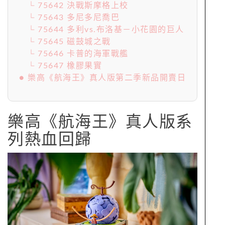
└ 75642 決戰斯摩格上校
└ 75643 多尼多尼喬巴
└ 75644 多利vs.布洛基－小花園的巨人
└ 75645 磁鼓城之戰
└ 75646 卡普的海軍戰艦
└ 75647 橡膠果實
● 樂高《航海王》真人版第二季新品開賣日
樂高《航海王》真人版系
列熱血回歸