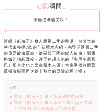
心動
瞬間
_
細節控準備尖叫！
延續《航海王》真人版第二季的熱潮，台灣樂高
將帶來多達7款的全新積木盒組，完整涵蓋第二季
的重要故事篇章。從磁鼓王國的感人故事，到羅
格鎮的精彩戰役，甚至連超人氣的「多尼多尼喬
巴」都首度化身樂高積木人偶！大家準備好跟著
草帽海賊團再次踏上熱血的冒險旅程了嗎？
目錄
● 樂高《航海王》真人版系列熱血回歸
● 樂高《航海王》真人版第二季新品一次看
└ 75641 Dr. 西爾爾克的藏身處