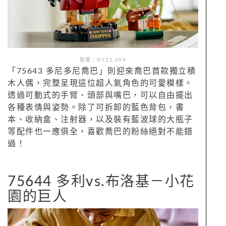
售價：NT$2,499
「75643 多尼多尼喬巴」則迎來喬巴首款獨立積
木人偶，完整呈現這位超人氣角色的可愛模樣。
透過可動式的手臂、頭部與嘴巴，可以自由擺出
各種表情與姿勢。除了可拆卸的藍色背包，書
本、收納盒、注射器，以及裝有藍波球的大瓶子
等配件也一應俱全，喜歡喬巴的粉絲絕對不能錯
過！
75644 多利vs.布洛基－小花
園的巨人