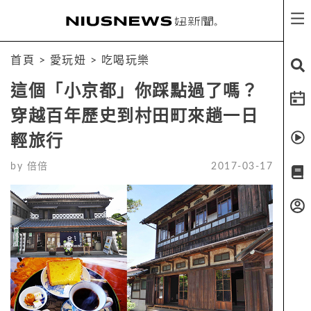
首頁
>
愛玩妞
>
吃喝玩樂
這個「小京都」你踩點過了嗎？
穿越百年歷史到村田町來趟一日
輕旅行
by
倍倍
2017-03-17