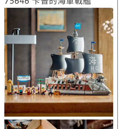
75646 卡普的海軍戰艦