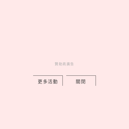
鴻追蹤廷允了
《吉伊卡哇》劇場版9大看
前須知！全新角色「賽
蓮」是誰，6歲以下兒童禁
止觀看？
贊助商廣告
贊助商廣告
更多活動
關閉
來點生活新靈感
妞新聞YT訂起來！
走起 >