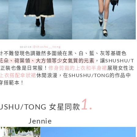
source:
@shushu__tong
計不難發現色調雖然多圍繞在黑、白、藍、灰等基礎色
花朵、荷葉領、大方領等少女氣質的元素
，讓SHUSHU/T
是正裝也像是日常服！
修身剪裁的上衣和半身裙
展現女性沈
o上衣搭配傘狀裙
休閒浪漫，在SHUSHU/TONG的作品中
穿搭範本！
1.
USHU/TONG 女星同款
Jennie