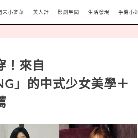
週末小奢華
美人計
影劇星聞
生活發現
手機小
穿！來自
TONG」的中式少女美學＋
薦