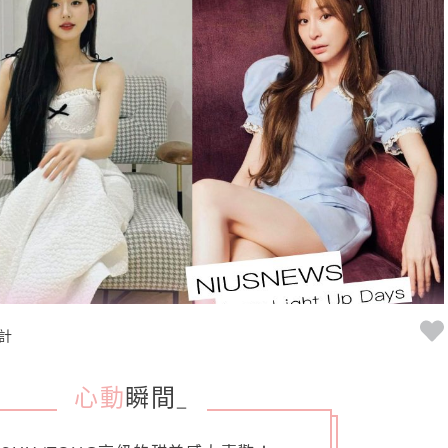
計
心動
瞬間
_