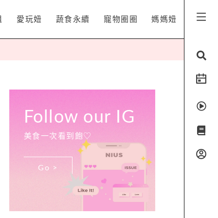
姐
愛玩妞
蔬食永續
寵物圈圈
媽媽妞
Follow our IG
美食一次看到飽♡
Go >