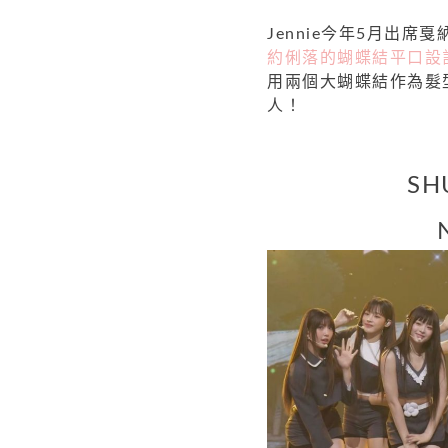
Jennie今年5月出席
約俐落的蝴蝶結平口設
用兩個大蝴蝶結作為髮
人！
SH