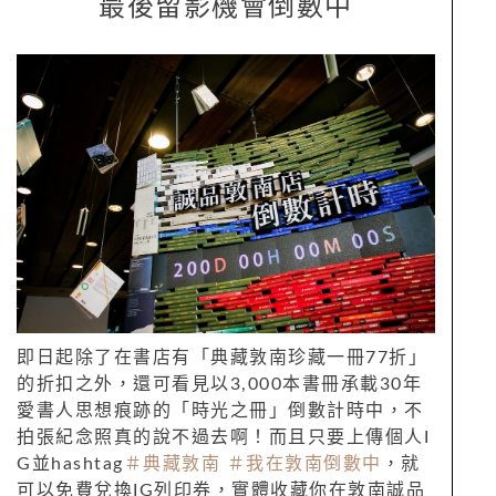
最後留影機會倒數中
即日起除了在書店有「典藏敦南珍藏一冊
77
折」
的折扣之外，還可看見以
3,000
本書冊承載
30
年
愛書人思想痕跡的「時光之冊」倒數計時中，不
拍張紀念照真的說不過去啊！而且只要上傳個人
I
G
並
hashtag
＃典藏敦南
＃我在敦南倒數中
，就
可以免費兌換
IG
列印券，實體收藏你在敦南誠品