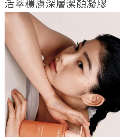
活萃穩膚深層潔顏凝膠