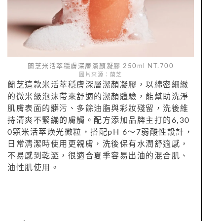
蘭芝米活萃穩膚深層潔顏凝膠 250ml NT.700
圖片來源：蘭芝
蘭芝這款米活萃穩膚深層潔顏凝膠，以綿密細緻
的微米級泡沫帶來舒適的潔顏體驗，能幫助洗淨
肌膚表面的髒污、多餘油脂與彩妝殘留，洗後維
持清爽不緊繃的膚觸。配方添加品牌主打的6,30
0顆米活萃煥光微粒，搭配pH 6～7弱酸性設計，
日常清潔時使用更親膚，洗後保有水潤舒適感，
不易感到乾澀，很適合夏季容易出油的混合肌、
油性肌使用。