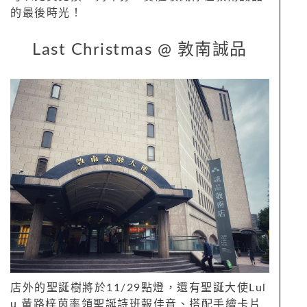
的最後時光！
Last Christmas @
敦南誠品
店外的聖誕樹將於
11/29
點燈，還有聖誕大使
Lul
u
黃路梓茵率領聖誕詩班報佳音、搭配手繪卡片