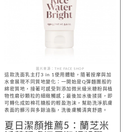
圖片來源：THE FACE SHOP
這款洗面乳主打3 in 1使用體驗，隨著按摩與加
水會展現不同質地變化：一開始是Q彈麵團般的
綿密質地，接著可感受到添加微米級米糠粉與植
物性磨砂顆粒的細緻觸感；最後加水後揉搓，即
可轉化成如棉花糖般的輕盈泡沫，幫助洗淨肌膚
表面的髒污與多餘油脂，洗後膚觸清爽舒適。
夏日潔顏推薦5：蘭芝米