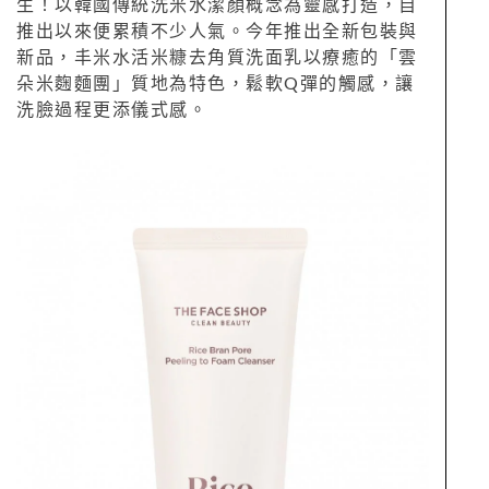
生！以韓國傳統洗米水潔顏概念為靈感打造，自
推出以來便累積不少人氣。今年推出全新包裝與
新品，丰米水活米糠去角質洗面乳以療癒的「雲
朵米麴麵團」質地為特色，鬆軟Q彈的觸感，讓
洗臉過程更添儀式感。