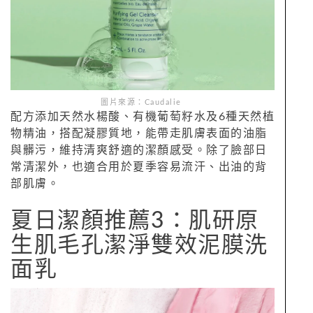
圖片來源：Caudalie
配方添加天然水楊酸、有機葡萄籽水及6種天然植
物精油，搭配凝膠質地，能帶走肌膚表面的油脂
與髒污，維持清爽舒適的潔顏感受。除了臉部日
常清潔外，也適合用於夏季容易流汗、出油的背
部肌膚。
夏日潔顏推薦3：肌研原
生肌毛孔潔淨雙效泥膜洗
面乳