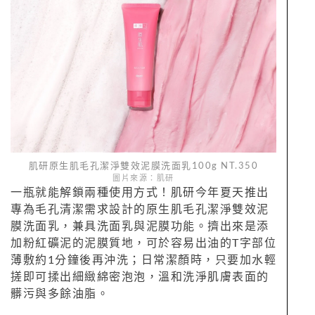
肌研原生肌毛孔潔淨雙效泥膜洗面乳100g NT.350
圖片來源：肌研
一瓶就能解鎖兩種使用方式！肌研今年夏天推出
專為毛孔清潔需求設計的原生肌毛孔潔淨雙效泥
膜洗面乳，兼具洗面乳與泥膜功能。擠出來是添
加粉紅礦泥的泥膜質地，可於容易出油的T字部位
薄敷約1分鐘後再沖洗；日常潔顏時，只要加水輕
搓即可揉出細緻綿密泡泡，溫和洗淨肌膚表面的
髒污與多餘油脂。