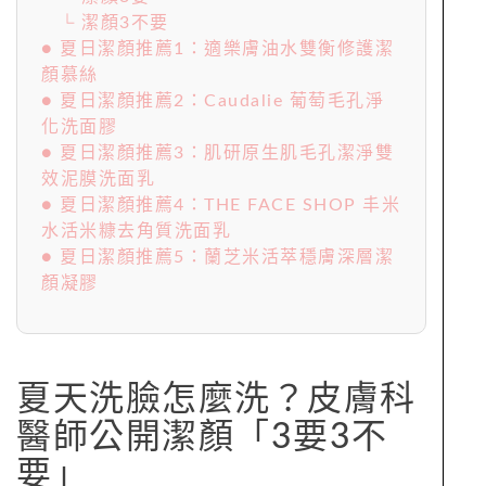
└ 潔顏3不要
● 夏日潔顏推薦1：適樂膚油水雙衡修護潔
顏慕絲
● 夏日潔顏推薦2：Caudalie 葡萄毛孔淨
化洗面膠
● 夏日潔顏推薦3：肌研原生肌毛孔潔淨雙
效泥膜洗面乳
● 夏日潔顏推薦4：THE FACE SHOP 丰米
水活米糠去角質洗面乳
● 夏日潔顏推薦5：蘭芝米活萃穩膚深層潔
顏凝膠
夏天洗臉怎麼洗？皮膚科
醫師公開潔顏「3要3不
要」