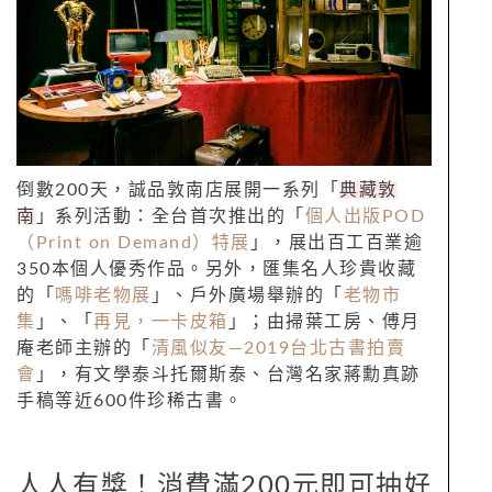
倒數
200
天，誠品敦南店展開一系列「
典藏敦
南
」系列活動：
全台首次推出的「
個人出版
POD
（
Print on Demand
）特展
」，展出百工百業逾
350
本個人優秀作品。另外，匯集名人珍貴收藏
的「
嗎啡老物展
」、戶外廣場舉辦的「
老物市
集
」、「
再見，一卡皮箱
」；由掃葉工房、傅月
庵老師主辦的「
清風似友
—2019
台北古書拍賣
會
」，有文學泰斗托爾斯泰、台灣名家蔣勳真跡
手稿等近
600
件珍稀古書。
人人有獎！消費滿
200
元即可抽好