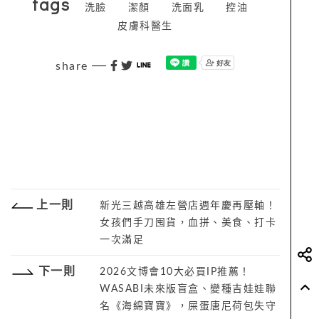
tags
洗臉
潔顏
洗面乳
控油
皮膚科醫生
share
上一則
新光三越高雄左營店週年慶再壓軸！
女孩們手刀囤貨，血拼、美食、打卡
一次滿足
下一則
2026文博會10大必買IP推薦！
WASABI未來版盲盒、變種吉娃娃聯
名《海綿寶寶》，屎蛋唐尼荷包失守