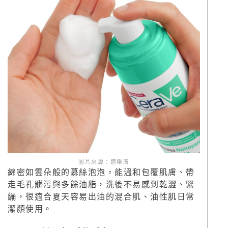
圖片來源：適樂膚
綿密如雲朵般的慕絲泡泡，能溫和包覆肌膚、帶
走毛孔髒污與多餘油脂，洗後不易感到乾澀、緊
繃，很適合夏天容易出油的混合肌、油性肌日常
潔顏使用。