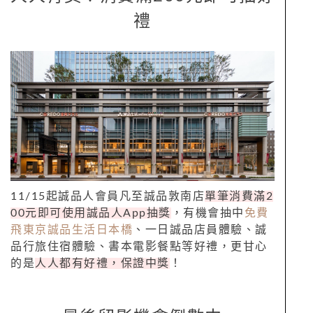
禮
11/15
起誠品人會員凡至誠品敦南店
單筆消費滿
2
00
元即可使用誠品人
App
抽獎
，有機會抽中
免費
飛東京誠品生活日本橋
、一日誠品店員體驗、誠
品行旅住宿體驗、書本電影餐點等好禮，更甘心
的是
人人都有好禮，保證中獎
！