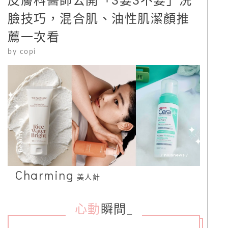
皮膚科醫師公開「3要3不要」洗
臉技巧，混合肌、油性肌潔顏推
薦一次看
by
copi
Charming
美人計
心動
瞬間
_