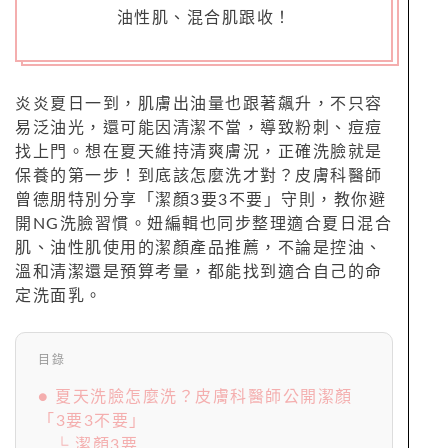
油性肌、混合肌跟收！
炎炎夏日一到，肌膚出油量也跟著飆升，不只容
易泛油光，還可能因清潔不當，導致粉刺、痘痘
找上門。想在夏天維持清爽膚況，正確洗臉就是
保養的第一步！到底該怎麼洗才對？皮膚科醫師
曾德朋特別分享「潔顏3要3不要」守則，教你避
開NG洗臉習慣。妞編輯也同步整理適合夏日混合
肌、油性肌使用的潔顏產品推薦，不論是控油、
溫和清潔還是預算考量，都能找到適合自己的命
定洗面乳。
目錄
● 夏天洗臉怎麼洗？皮膚科醫師公開潔顏
「3要3不要」
└ 潔顏3要