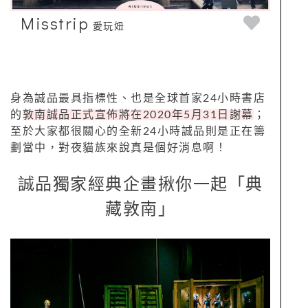
Misstrip
愛玩妞
身為誠品最具指標性、也是全球首家
24
小時書店
的
敦南誠品正式宣佈將在
2020
年
5
月
31
日謝幕
；
至於大家都很關心的全新
24
小時誠品則是正在籌
劃當中，對夜貓族來說真是個好消息啊！
誠品獨家經典企畫揪你一起「典
藏敦南」