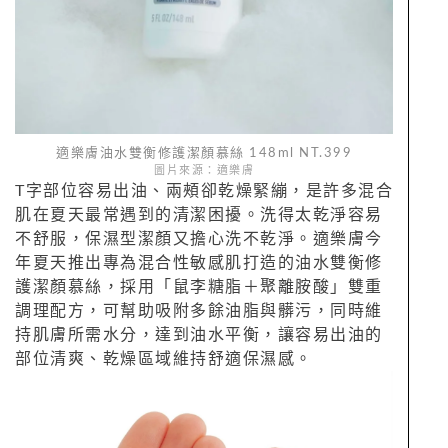
適樂膚油水雙衡修護潔顏慕絲 148ml NT.399
圖片來源：適樂膚
T字部位容易出油、兩頰卻乾燥緊繃，是許多混合
肌在夏天最常遇到的清潔困擾。洗得太乾淨容易
不舒服，保濕型潔顏又擔心洗不乾淨。適樂膚今
年夏天推出專為混合性敏感肌打造的油水雙衡修
護潔顏慕絲，採用「鼠李糖脂＋聚離胺酸」雙重
調理配方，可幫助吸附多餘油脂與髒污，同時維
持肌膚所需水分，達到油水平衡，讓容易出油的
部位清爽、乾燥區域維持舒適保濕感。