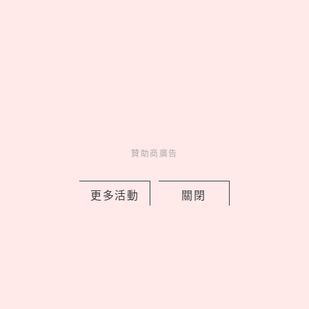
清心「貓貓蟲咖波」聯名回歸！限定紙
杯＋加價購周邊一次看，優多紅柚茶凍
新登場
by Noah
Fun
吃喝玩樂
1 days ago
贊助商廣告
更多活動
關閉
2026文博會10大必買IP推薦！WASABI
未來版盲盒、變種吉娃娃聯名《海綿寶
寶》，屎蛋唐尼荷包失守