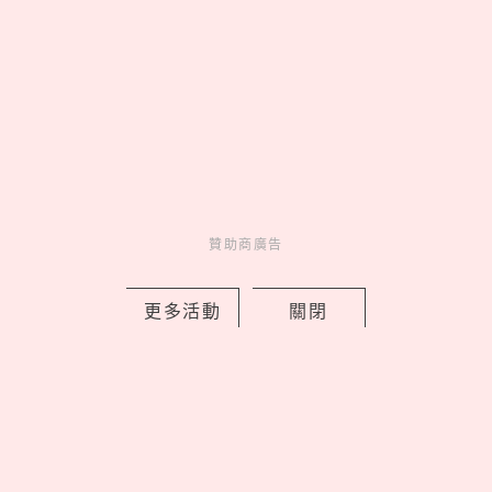
Bifesta抗痘卸妝棉一張解決夏季油光爆
痘，意外清爽只要189元！
by 妞編輯
Charming
美人計
1 days ago
贊助商廣告
更多活動
關閉
松山文創園區「2026夏日松一下」活動