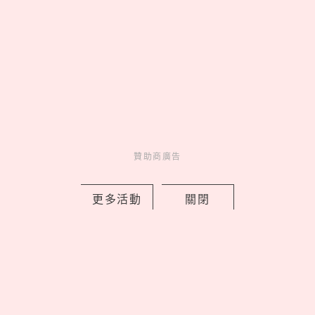
跑步系列登場，用撞色穿出你的運動時
尚
by PRSTANd
Charming
美人計
1 days ago
贊助商廣告
更多活動
關閉
Saucony 2026 秋冬「穩定保護家族」
登場，PARAMOUNT MAX 領軍跑出新
腳感
by PRSTANd