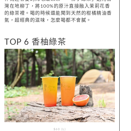
灣在地柳丁，將100%的原汁直接融入茉莉花香
的綠茶裡。喝的時候還能聞到天然的柑橘精油香
氣，超經典的滋味，怎麼喝都不會膩。
TOP 6 香柚綠茶
$60 (L)