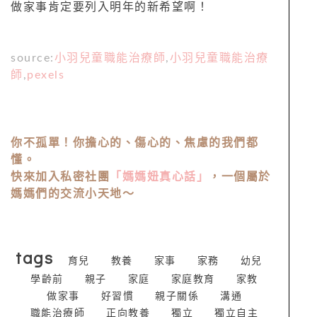
做家事肯定要列入明年的新希望啊！
source:
小羽兒童職能治療師
,
小羽兒童職能治療
師
,
pexels
你不孤單！你擔心的、傷心的、焦慮的我們都
懂。
快來加入私密社團
「媽媽妞真心話」
，一個屬於
媽媽們的交流小天地～
tags
育兒
教養
家事
家務
幼兒
學齡前
親子
家庭
家庭教育
家教
做家事
好習慣
親子關係
溝通
職能治療師
正向教養
獨立
獨立自主