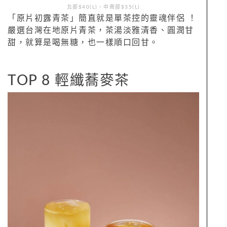
北部$40(L)、中南部$35(L)
「原片初露青茶」簡直就是單茶控的靈魂伴侶 ！
嚴選台灣在地原片青茶，茶湯淡雅清香、圓潤甘
甜，就算是喝無糖，也一樣順口回甘。
TOP 8 輕纖蕎麥茶