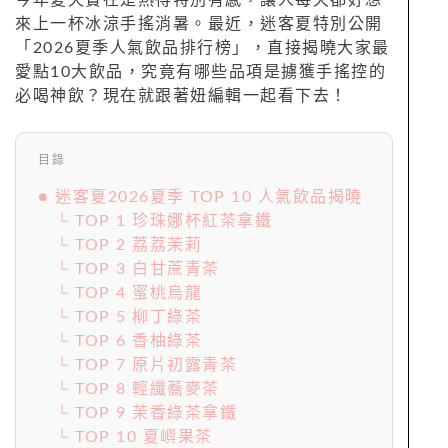
今年夏天實在是熱得特別有感，讓人每天都好想
來上一杯冰涼手搖消暑。最近，迷客夏特別公開
「2026夏季人氣飲品排行榜」，直接揭曉大家最
愛點10大飲品，究竟有哪些品項是擄獲手搖控的
必喝神飲？現在就跟著妞編輯一起看下去！
目錄
● 迷客夏2026夏季 TOP 10 人氣飲品揭曉
└ TOP 1 珍珠娜杯紅茶拿鐵
└ TOP 2 荔荔茉莉
└ TOP 3 白甘蔗青茶
└ TOP 4 蜜桃烏龍
└ TOP 5 柳丁綠茶
└ TOP 6 香柚綠茶
└ TOP 7 原片初露青茶
└ TOP 8 輕纖蕎麥茶
└ TOP 9 茉香綠茶拿鐵
└ TOP 10 夏嶼果茶