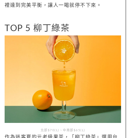
裡達到完美平衡，讓人一喝就停不下來。
TOP 5 柳丁綠茶
北部$70(L)、中南部$65(L)
作為迷客夏的元老級果茶，「柳丁綠茶」選用台