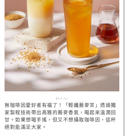
$45 (L)
無咖啡因愛好者有福了！「輕纖蕎麥茶」透過獨
家製程技術帶出高雅的蕎麥香氣，喝起來溫潤回
甘。如果想喝手搖，但又不想攝取咖啡因，這杯
絕對能滿足大家。