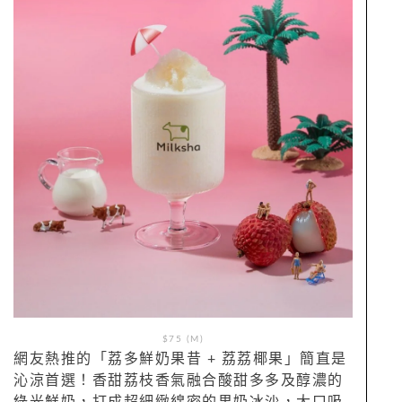
$75 (M)
網友熱推的「荔多鮮奶果昔 + 荔荔椰果」簡直是
沁涼首選！香甜荔枝香氣融合酸甜多多及醇濃的
綠光鮮奶，打成超細緻綿密的果奶冰沙，大口吸