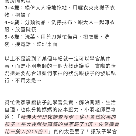
關房間的燈
3~4歲
：模仿大人掃地拖地、用曬衣夾夾襪子衣
物、摺被子
4~5歲
：分類物品、洗擰抹布、跟大人一起晾衣
服、放置碗筷
5~6歲
：洗菜、用剪刀幫忙備菜、摺衣服、洗
碗、接電話、整理桌面
以上不是說到了某個年紀就一定可以學會某件
事，而是小羽老師的一個大概建議哦！實際的情
況還是要配合妞妞們家裡的狀況跟孩子的發展執
行，不用太急～
幫忙做家事讓孩子能學習負責、解決問題、生活
自理，也能分擔媽媽的家事壓力，小羽老師更寫
道：「
哈佛大學研究調查發現：從小會做家事的
孩子，長大後獲得高薪的機率高了4倍，失業機會
比一般人少15倍！
」真的太重要了！讓孩子學會