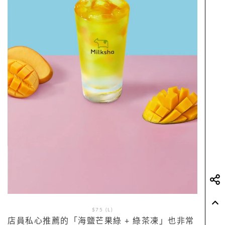
$75 (L)
店員私心推薦的「海鹽芒果綠 + 綠茶凍」也非常