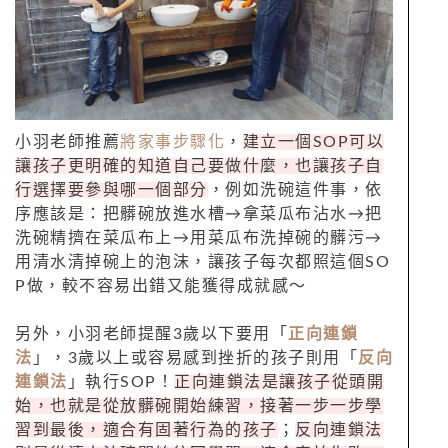
小羽老師推薦
將家事步驟化
，
建立一個SOP可以
讓孩子更明確的知道自己要做什麼，也讓孩子自
行選擇要參與哪一個部分
，例如洗碗這件事，依
序應該是：把髒碗放進水槽→拿菜瓜布沾水→把
洗碗精擠在菜瓜布上→用菜瓜布洗掉碗的髒污→
用清水清掉碗上的泡沫，讓孩子每次都照這個SO
P做，較不容易出錯又能獲得成就感～
另外，小羽老師提醒3歲以下要用「
正向連鎖
法
」，3歲以上或容易感到挫折的孩子則用「
反向
連鎖法
」執行SOP！
正向連鎖法是讓孩子從頭開
始，也就是從放髒碗開始練習，接著一步一步學
習到最後，適合有固著行為的孩子
；
反向連鎖法