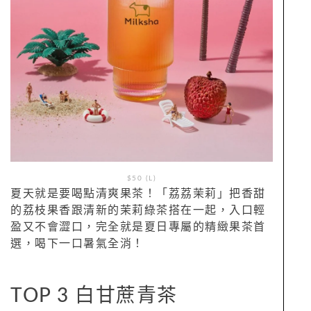
$50 (L)
夏天就是要喝點清爽果茶！「荔荔茉莉」把香甜
的荔枝果香跟清新的茉莉綠茶搭在一起，入口輕
盈又不會澀口，完全就是夏日專屬的精緻果茶首
選，喝下一口暑氣全消！
TOP 3 白甘蔗青茶