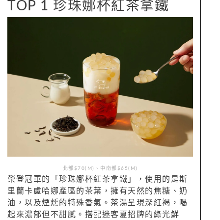
TOP 1 珍珠娜杯紅茶拿鐵
北部$70(M)、中南部$65(M)
榮登冠軍的「珍珠娜杯紅茶拿鐵」，使用的是斯
里蘭卡盧哈娜產區的茶葉，擁有天然的焦糖、奶
油，以及煙燻的特殊香氣。茶湯呈現深紅褐，喝
起來濃郁但不甜膩。搭配迷客夏招牌的綠光鮮