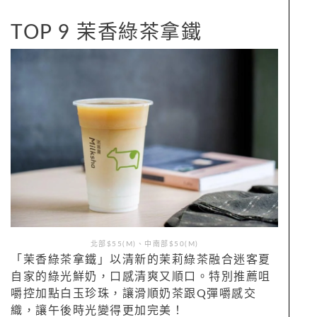
TOP 9 茉香綠茶拿鐵
北部$55(M)、中南部$50(M)
「茉香綠茶拿鐵」以清新的茉莉綠茶融合迷客夏
自家的綠光鮮奶，口感清爽又順口。特別推薦咀
嚼控加點白玉珍珠，讓滑順奶茶跟Q彈嚼感交
織，讓午後時光變得更加完美！