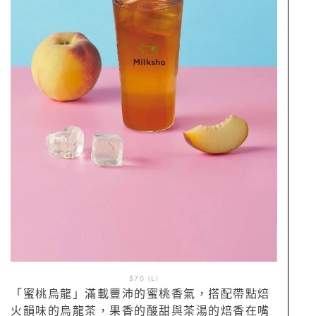
$70 (L)
「蜜桃烏龍」滿載豐沛的蜜桃香氣，搭配帶點焙
火韻味的烏龍茶，果香的酸甜與茶湯的焙香在嘴