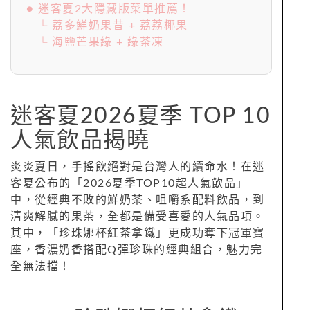
● 迷客夏2大隱藏版菜單推薦！
└ 荔多鮮奶果昔 + 荔荔椰果
└ 海鹽芒果綠 + 綠茶凍
迷客夏2026夏季 TOP 10
人氣飲品揭曉
炎炎夏日，手搖飲絕對是台灣人的續命水！在迷
客夏公布的「2026夏季TOP10超人氣飲品」
中，從經典不敗的鮮奶茶、咀嚼系配料飲品，到
清爽解膩的果茶，全都是備受喜愛的人氣品項。
其中，「珍珠娜杯紅茶拿鐵」更成功奪下冠軍寶
座，香濃奶香搭配Q彈珍珠的經典組合，魅力完
全無法擋！