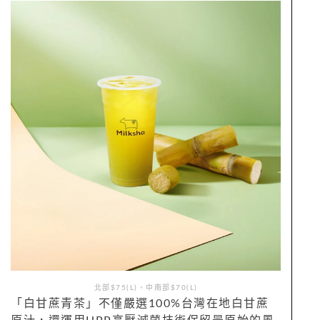
北部$75(L)、中南部$70(L)
「白甘蔗青茶」不僅嚴選100%台灣在地白甘蔗