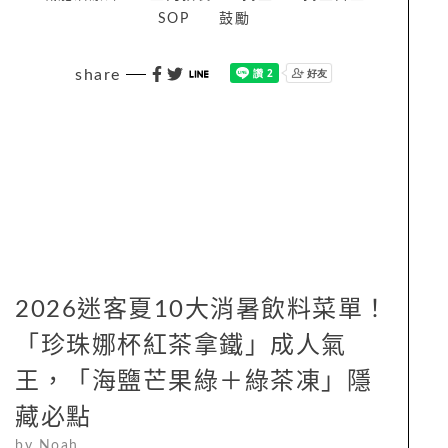
SOP
鼓勵
share
2026迷客夏10大消暑飲料菜單！
「珍珠娜杯紅茶拿鐵」成人氣
王，「海鹽芒果綠＋綠茶凍」隱
藏必點
by
Noah