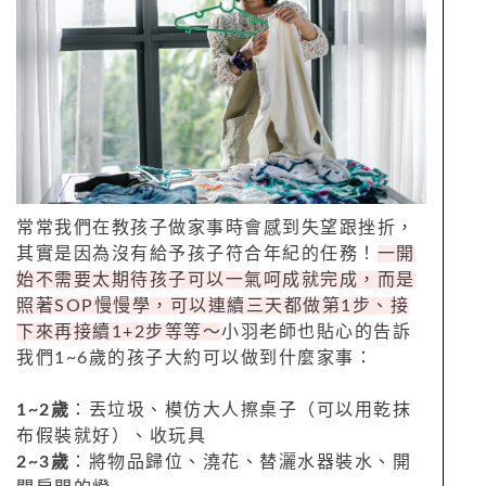
常常我們在教孩子做家事時會感到失望跟挫折，
其實是因為沒有給予孩子符合年紀的任務！
一開
始不需要太期待孩子可以一氣呵成就完成，而是
照著SOP慢慢學，可以連續三天都做第1步、接
下來再接續1+2步等等～
小羽老師也貼心的告訴
我們1~6歲的孩子大約可以做到什麼家事：
1~2歲
：丟垃圾、模仿大人擦桌子（可以用乾抹
布假裝就好）、收玩具
2~3歲
：將物品歸位、澆花、替灑水器裝水、開