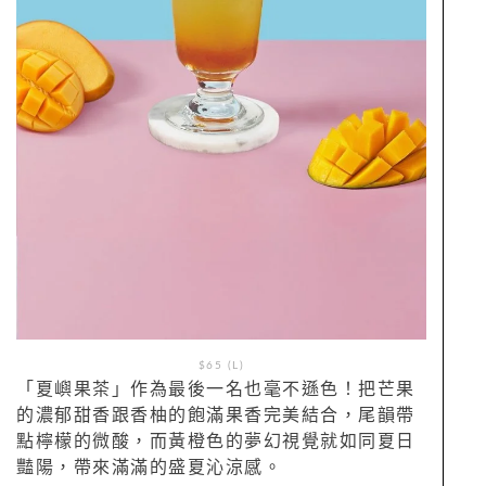
$65 (L)
「夏嶼果茶」作為最後一名也毫不遜色！把芒果
的濃郁甜香跟香柚的飽滿果香完美結合，尾韻帶
點檸檬的微酸，而黃橙色的夢幻視覺就如同夏日
豔陽，帶來滿滿的盛夏沁涼感。