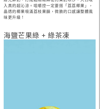
入真的超沁涼。咀嚼控一定要搭「荔荔椰果」，
晶透的椰果吸滿荔枝果韻，微脆的口感讓整體風
味更升級！
海鹽芒果綠 + 綠茶凍