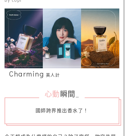
by
copi
Charming
美人計
心動
瞬間
_
國師跨界推出香水了！