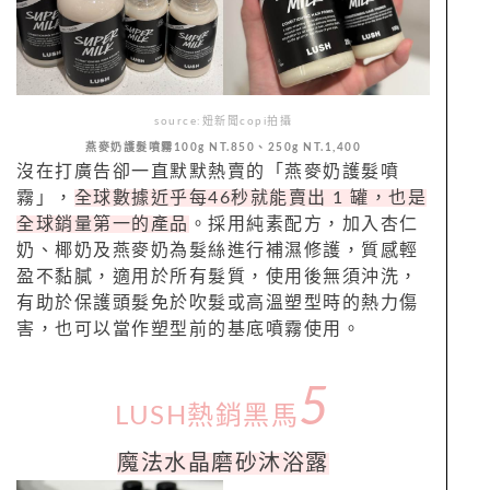
source:妞新聞copi拍攝
燕麥奶護髮噴霧100g NT.850、250g NT.1,400
沒在打廣告卻一直默默熱賣的「燕麥奶護髮噴
霧」，
全球數據近乎每46秒就能賣出 1 罐，也是
全球銷量第一的產品
。採用純素配方，加入杏仁
奶、椰奶及燕麥奶為髮絲進行補濕修護，質感輕
盈不黏膩，適用於所有髮質，使用後無須沖洗，
有助於保護頭髮免於吹髮或高溫塑型時的熱力傷
害，也可以當作塑型前的基底噴霧使用。
5
LUSH熱銷黑馬
魔法水晶磨砂沐浴露