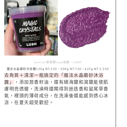
source:妞新聞copi拍攝、LUSH
魔法水晶磨砂沐浴露130g NT.550、300g NT.720、625g NT.1,350
去角質＋清潔一瓶搞定的「魔法水晶磨砂沐浴
露」
，添加茴香籽油，還有細海鹽和瀉鹽能使肌
膚明亮透徹，洗澡時還聞得到迷迭香和鼠尾草香
氣，裡頭的薄荷成分，在洗澡後還能感到透心冰
涼，在夏天超受歡迎。