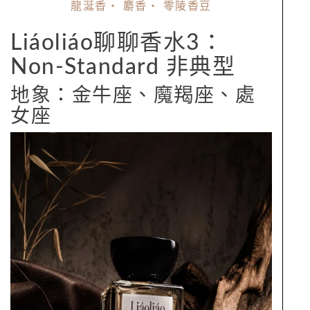
龍涎香・ 麝香・ 零陵香豆
Liáoliáo聊聊香水3：
Non-Standard 非典型
地象：金牛座、魔羯座、處
女座