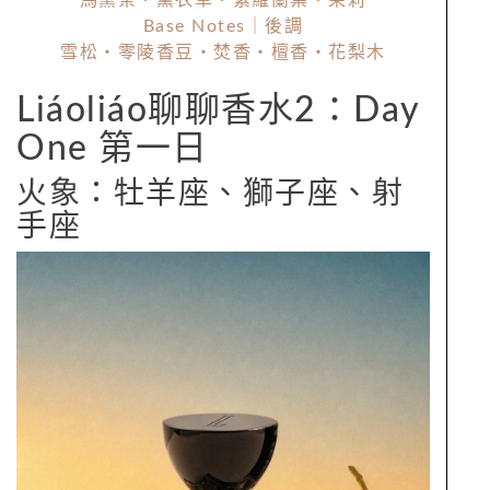
Base Notes｜後調
雪松・零陵香豆・焚香・檀香・花梨木
Liáoliáo聊聊香水2：Day
One 第一日
火象：牡羊座、獅子座、射
手座