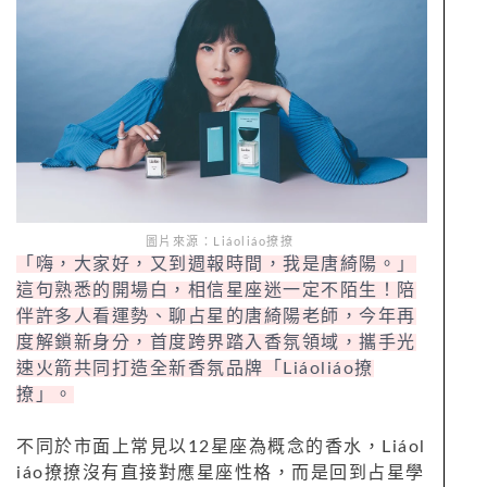
圖片來源：Liáoliáo撩撩
「嗨，大家好，又到週報時間，我是唐綺陽。」
這句熟悉的開場白，相信星座迷一定不陌生！陪
伴許多人看運勢、聊占星的唐綺陽老師，今年再
度解鎖新身分，首度跨界踏入香氛領域，攜手光
速火箭共同打造全新香氛品牌「Liáoliáo撩
撩」。
不同於市面上常見以12星座為概念的香水，Liáol
iáo撩撩沒有直接對應星座性格，而是回到占星學