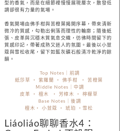
型的香氣，而是在細節裡慢慢展現層次，散發低
調卻很有力量的氣場。
香氣開場由佛手柑與苦橙葉揭開序幕，帶來清新
微冷的質感，勾勒出俐落而理性的輪廓；隨後紙
張、皮革與沉穩木質氣息交織，彷彿時間留下的
質感印記，帶著成熟又迷人的氛圍。最後以小荳
蔻與雪松收尾，留下如藍灰礦石般清冷乾淨的餘
韻。
Top Notes｜前調
紙莎草 ・ 紫羅蘭 ・ 佛手柑 ・ 苦橙葉
Ｍiddle Notes｜中調
皮革 ・ 檀木 ・ 芳樟木 ・ 檸檬草
Base Notes｜後調
檀木・ 小荳蔻 ・ 琥珀 ・雪松
Liáoliáo聊聊香水4：