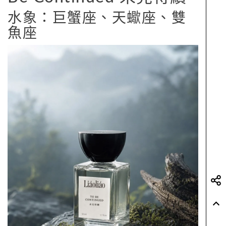
水象：巨蟹座、天蠍座、雙
魚座