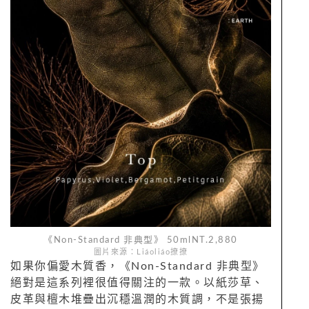
《Non-Standard 非典型》 50mlNT.2,880
圖片來源：Liáoliáo撩撩
如果你偏愛木質香，《Non-Standard 非典型》
絕對是這系列裡很值得關注的一款。以紙莎草、
皮革與檀木堆疊出沉穩溫潤的木質調，不是張揚