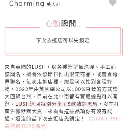
Charming
美人計
心動
瞬間
_
下次去逛店可以先鎖定
來自英國的LUSH，以各種造型氣泡彈、手工面
膜聞名，還會依照節日推出限定商品，或驚喜跨
界聯名，每次走進店裡，總是可以挖到各種好
物，2022年由英國總公司以100%直營的方式盛
大回歸台灣，目前在北中南都有實體據點可以開
逛。
LUSH這回特別分享了5款熱銷黑馬
，沒在打
廣告卻默默大賣，來看看這些品項你有沒有試
過，還沒的話下次去逛店先鎖定！
（2024 LUSH
最熱賣TOP5揭曉）