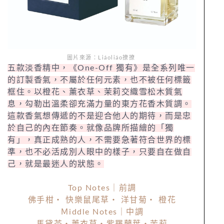
圖片來源：Liáoliáo撩撩
五款淡香精中，《One-Off 獨有》是全系列唯一
的訂製香氣，不屬於任何元素，也不被任何標籤
框住。以橙花、薰衣草、茉莉交織雪松木質氣
息，勾勒出溫柔卻充滿力量的東方花香木質調。
這款香氣想傳遞的不是迎合他人的期待，而是忠
於自己的內在節奏。就像品牌所描繪的「獨
有」，真正成熟的人，不需要急著符合世界的標
準，也不必活成別人眼中的樣子，只要自在做自
己，就是最迷人的狀態。
Top Notes｜前調
佛手柑・ 快樂鼠尾草・ 洋甘菊・ 橙花
Ｍiddle Notes｜中調
馬黛茶・薰衣草・紫羅蘭葉・茉莉