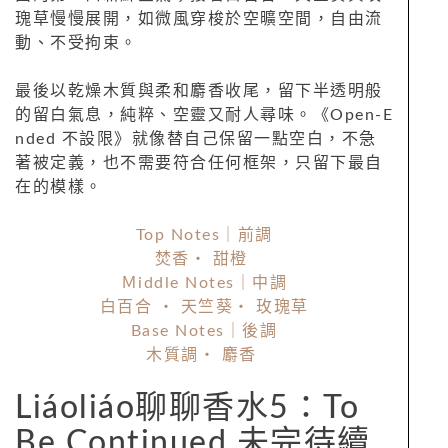
瑰草慢慢展開，如微風穿梭於空曠空間，自由流
動、不受拘束。
最後以乾燥木質與柔和麝香收尾，留下半透明般
的留白氣息，純粹、空靈又耐人尋味。《Open-E
nded 不設限》就像替自己保留一點空白，不急
著被定義，也不需要符合任何框架，只留下最自
在的模樣。
Top Notes｜前調
焚香・ 甜橙
Ｍiddle Notes｜中調
白百合 ・ 天竺葵・ 玫瑰草
Base Notes｜後調
木質調・ 麝香
Liáoliáo聊聊香水5：To
Be Continued 未完待續