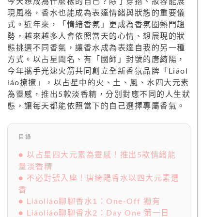
今天想成為什麼樣的自己？除了穿搭、妝容能展
現風格，香水也能成為表達情緒與狀態的重要儀
式。近年來，「情緒香氛」更成為香氛圈熱門趨
勢，越來越多人會依照當天的心情、想展現的狀
態挑選不同香氣，讓香水成為表達自我的另一種
方式。以占星聞名、有「國師」封號的唐綺陽，
今年攜手光速火箭共同創立全新香氛品牌「Liáol
iáo撩撩」，以占星中的火、土、風、水四大元素
為靈感，推出5款淡香精，分別對應不同的人生狀
態，讓每天都能依照當下的自己選擇專屬香氣。
目錄
● 以占星四大元素為靈感！推出5款情緒能
量淡香精
● 不必對號入座！唐綺陽香水以四大元素選
香
● Liáoliáo聊聊香水1：One-Off 獨有
● Liáoliáo聊聊香水2：Day One 第一日