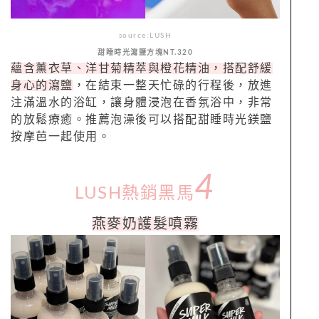
source:LUSH
甜睡時光瀉鹽方塊NT.320
蘊含薰衣草、洋甘菊精萃與橙花精油，搭配舒緩
身心的瀉鹽
，在結束一整天忙碌的行程後，放進
注滿溫水的浴缸，讓身體浸泡在香氛浴中，非常
的放鬆療癒。推薦泡澡後可以搭配甜睡時光鎂鹽
按摩芭一起使用。
4
LUSH熱銷黑馬
燕麥奶護髮噴霧