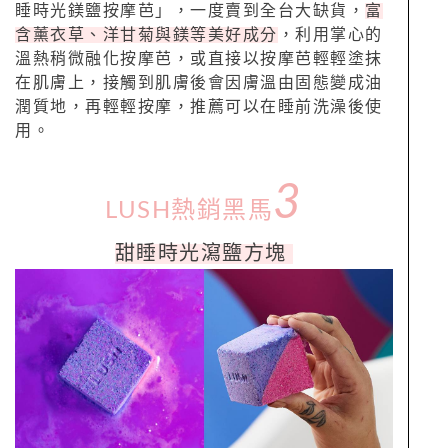
睡時光鎂鹽按摩芭」，一度賣到全台大缺貨，
富
含薰衣草、洋甘菊與鎂等美好成分
，利用掌心的
溫熱稍微融化按摩芭，或直接以按摩芭輕輕塗抹
在肌膚上，接觸到肌膚後會因膚溫由固態變成油
潤質地，再輕輕按摩，推薦可以在睡前洗澡後使
用。
3
LUSH熱銷黑馬
甜睡時光瀉鹽方塊