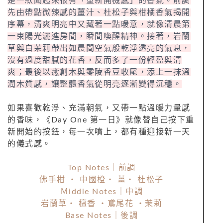
是一款聞起來很有「重新開機感」的香氣。前調
先由帶點微辣感的薑汁、杜松子與柑橘香氣揭開
序幕，清爽明亮中又藏著一點暖意，就像清晨第
一束陽光灑進房間，瞬間喚醒精神。接著，岩蘭
草與白茉莉帶出如晨間空氣般乾淨透亮的氣息，
沒有過度甜膩的花香，反而多了一份輕盈與清
爽；最後以癒創木與零陵香豆收尾，添上一抹溫
潤木質感，讓整體香氣從明亮逐漸變得沉穩。
如果喜歡乾淨、充滿朝氣，又帶一點溫暖力量感
的香味，《Day One 第一日》就像替自己按下重
新開始的按鈕，每一次噴上，都有種迎接新一天
的儀式感。
Top Notes｜前調
佛手柑 ・ 中國橙・ 薑・ 杜松子
Ｍiddle Notes｜中調
岩蘭草・ 檀香 ・鳶尾花 ・茉莉
Base Notes｜後調