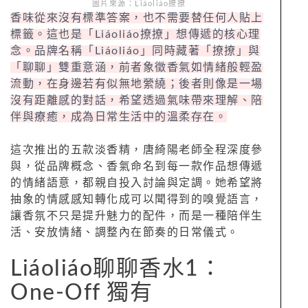
圖片來源：Liáoliáo撩撩
香味從來沒有標準答案，也不需要替任何人貼上
標籤。這也是「Liáoliáo撩撩」想傳遞的核心理
念。品牌名稱「Liáoliáo」同時藏著「撩撩」與
「聊聊」雙重意涵，前者象徵香氣如情緒般輕盈
流動，在身邊若有似無地縈繞；後者則像是一場
沒有距離感的對話，希望透過氣味帶來理解、陪
伴與療癒，成為日常生活中的溫柔存在。
這次推出的五款淡香精，唐綺陽老師全程深度參
與，從品牌概念、香氣命名到每一款作品想傳遞
的情緒語意，都親自投入討論與定調。她希望將
抽象的情感感知轉化成可以聞得到的嗅覺語言，
讓香氛不只是提升魅力的配件，而是一種陪伴生
活、安放情緒、調整內在節奏的日常儀式。
Liáoliáo聊聊香水1：
One-Off 獨有