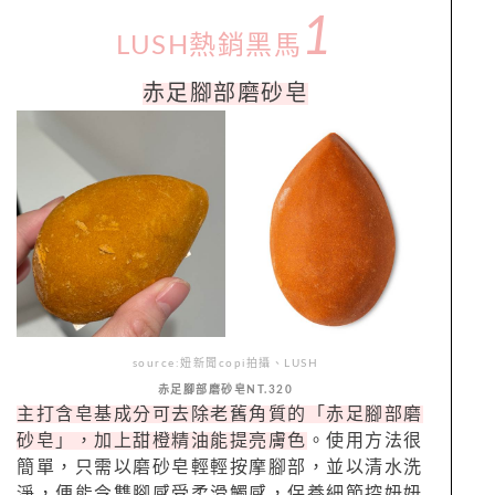
1
LUSH熱銷黑馬
赤足腳部磨砂皂
source:妞新聞copi拍攝、LUSH
赤足腳部磨砂皂NT.320
主打含皂基成分可去除老舊角質的「赤足腳部磨
砂皂」，加上甜橙精油能提亮膚色
。使用方法很
簡單，只需以磨砂皂輕輕按摩腳部，並以清水洗
淨，便能令雙腳感受柔滑觸感，保養細節控妞妞