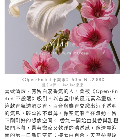
《Open-Ended 不設限》 50ml NT.2,880
圖片來源：Liáoliáo撩撩
喜歡清透、有留白感香氣的人，會被《Open-En
ded 不設限》吸引。以占星中的風元素為靈感，
這款香氣透過焚香、百合與麝香交織出近乎透明
的氣息，輕盈卻不單薄，像空氣般自在流動，留
下剛剛好的想像空間。 香氣一開始由焚香與甜橙
揭開序幕，帶著微涼又乾淨的清透感，像清晨迎
面的第一口新鮮空氣；接著白百合、天竺葵與玫