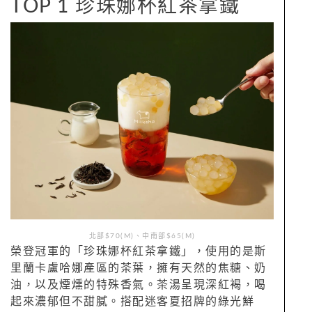
TOP 1 珍珠娜杯紅茶拿鐵
北部$70(M)、中南部$65(M)
榮登冠軍的「珍珠娜杯紅茶拿鐵」，使用的是斯
里蘭卡盧哈娜產區的茶葉，擁有天然的焦糖、奶
油，以及煙燻的特殊香氣。茶湯呈現深紅褐，喝
起來濃郁但不甜膩。搭配迷客夏招牌的綠光鮮