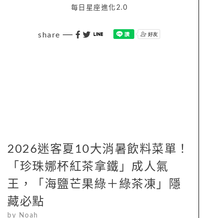
每日星座進化2.0
share
2026迷客夏10大消暑飲料菜單！
「珍珠娜杯紅茶拿鐵」成人氣
王，「海鹽芒果綠＋綠茶凍」隱
藏必點
by
Noah