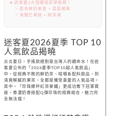
● 迷客夏2大隱藏版菜單推薦！
└ 荔多鮮奶果昔 + 荔荔椰果
└ 海鹽芒果綠 + 綠茶凍
迷客夏2026夏季 TOP 10
人氣飲品揭曉
炎炎夏日，手搖飲絕對是台灣人的續命水！在迷
客夏公布的「2026夏季TOP10超人氣飲品」
中，從經典不敗的鮮奶茶、咀嚼系配料飲品，到
清爽解膩的果茶，全都是備受喜愛的人氣品項。
其中，「珍珠娜杯紅茶拿鐵」更成功奪下冠軍寶
座，香濃奶香搭配Q彈珍珠的經典組合，魅力完
全無法擋！