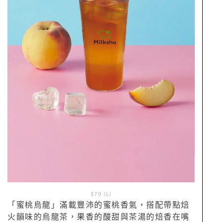
$70 (L)
「蜜桃烏龍」滿載豐沛的蜜桃香氣，搭配帶點焙
火韻味的烏龍茶，果香的酸甜與茶湯的焙香在嘴