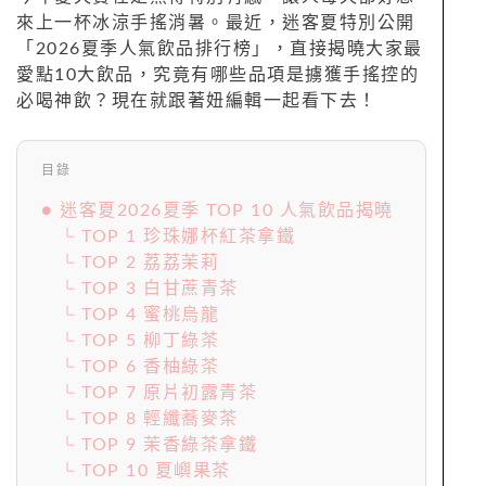
來上一杯冰涼手搖消暑。最近，迷客夏特別公開
「2026夏季人氣飲品排行榜」，直接揭曉大家最
愛點10大飲品，究竟有哪些品項是擄獲手搖控的
必喝神飲？現在就跟著妞編輯一起看下去！
目錄
● 迷客夏2026夏季 TOP 10 人氣飲品揭曉
└ TOP 1 珍珠娜杯紅茶拿鐵
└ TOP 2 荔荔茉莉
└ TOP 3 白甘蔗青茶
└ TOP 4 蜜桃烏龍
└ TOP 5 柳丁綠茶
└ TOP 6 香柚綠茶
└ TOP 7 原片初露青茶
└ TOP 8 輕纖蕎麥茶
└ TOP 9 茉香綠茶拿鐵
└ TOP 10 夏嶼果茶