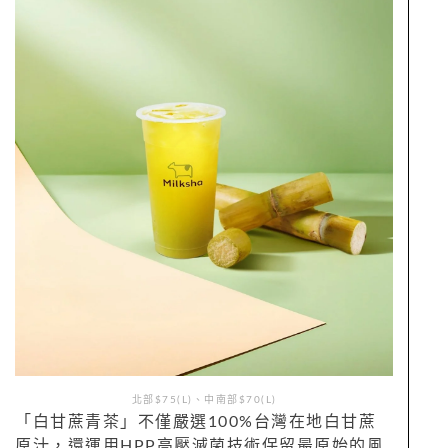
北部$75(L)、中南部$70(L)
「白甘蔗青茶」不僅嚴選100%台灣在地白甘蔗
原汁，還運用HPP高壓滅菌技術保留最原始的風