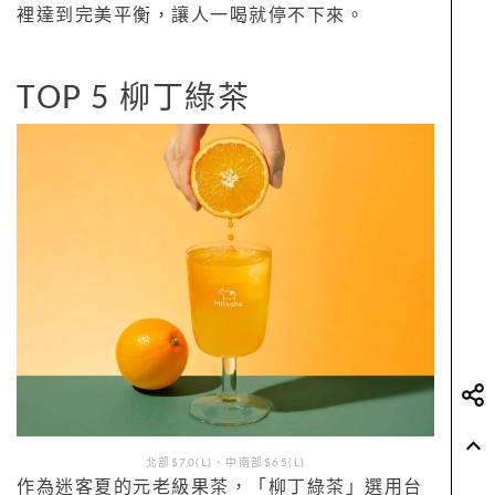
裡達到完美平衡，讓人一喝就停不下來。
TOP 5 柳丁綠茶
北部$70(L)、中南部$65(L)
作為迷客夏的元老級果茶，「柳丁綠茶」選用台