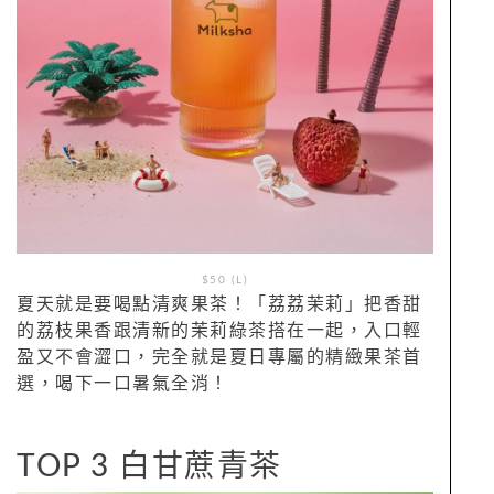
$50 (L)
夏天就是要喝點清爽果茶！「荔荔茉莉」把香甜
的荔枝果香跟清新的茉莉綠茶搭在一起，入口輕
盈又不會澀口，完全就是夏日專屬的精緻果茶首
選，喝下一口暑氣全消！
TOP 3 白甘蔗青茶