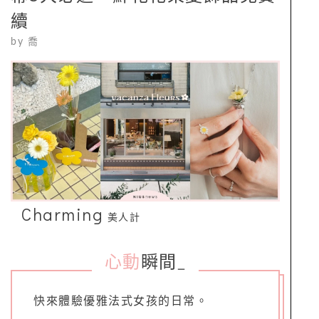
續
by
喬
Charming
美人計
心動
瞬間
_
快來體驗優雅法式女孩的日常。