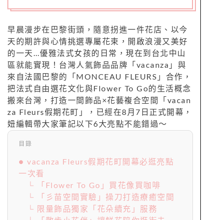
早晨漫步在巴黎街頭，隨意拐進一件花店、以今
天的期許與心情挑選專屬花束，開啟浪漫又美好
的一天…優雅法式女孩的日常，現在到台北中山
區就能實現！台灣人氣飾品品牌「vacanza」與
來自法國巴黎的「MONCEAU FLEURS」合作，
把法式自由選花文化與Flower To Go的生活概念
搬來台灣，打造一間飾品×花藝複合空間「vacan
za Fleurs假期花町」，已經在8月7日正式開幕，
妞編輯帶大家筆記以下6大亮點不能錯過～
目錄
● vacanza Fleurs假期花町開幕必逛亮點
一次看
└ 「Flower To Go」買花像買咖啡
└ 「彡苗空間實驗」操刀打造療癒空間
└ 限量飾品獨家「花朵續充」服務