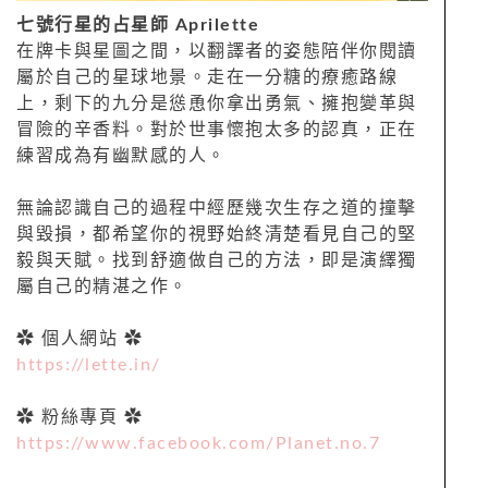
七號行星的占星師 Aprilette
在牌卡與星圖之間，以翻譯者的姿態陪伴你閱讀
屬於自己的星球地景。走在一分糖的療癒路線
上，剩下的九分是慫恿你拿出勇氣、擁抱變革與
冒險的辛香料。對於世事懷抱太多的認真，正在
練習成為有幽默感的人。
無論認識自己的過程中經歷幾次生存之道的撞擊
與毀損，都希望你的視野始終清楚看見自己的堅
毅與天賦。找到舒適做自己的方法，即是演繹獨
屬自己的精湛之作。
✿ 個人網站 ✿
https://lette.in/
✿ 粉絲專頁 ✿
https://www.facebook.com/Planet.no.7