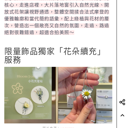
核心，走進店裡，大片落地窗引入自然光線、開
放式花架讓視野通透，整體空間揉合法式摩登的
優雅輪廓和當代簡約語彙，配上綠植與花材的層
次，營造出一個敞亮又自然的氛圍，走過、路過
絕對很難錯過，超適合拍美照～
限量飾品獨家「花朵續充」
服務