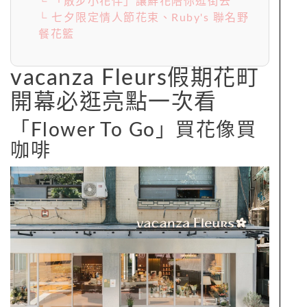
└ 「散步小花伴」讓鮮花陪你逛街去
└ 七夕限定情人節花束、Ruby's 聯名野
餐花籃
vacanza Fleurs假期花町
開幕必逛亮點一次看
「Flower To Go」買花像買
咖啡