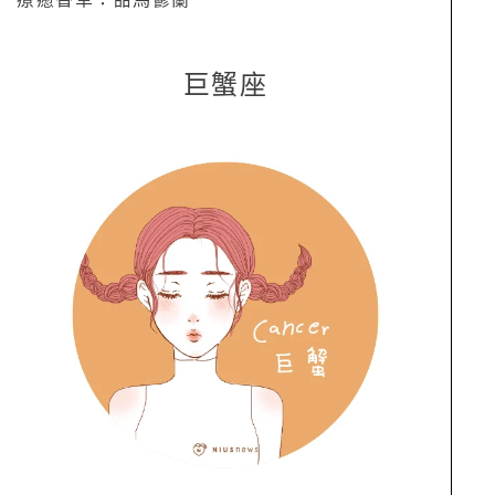
療癒香草：甜馬鬱蘭
巨蟹座