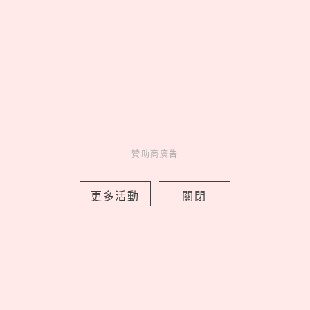
國師唐綺陽推出香水了！全新香氛品牌
「Liáoliáo撩撩」開賣，5款淡香精以占
星四大元素為靈感
by copi
Charming
美人計
7 hours ago
贊助商廣告
更多活動
關閉
2026藏壽司人氣排行TOP10！神級副餐
茶碗蒸奪冠、鮪魚壽司擠進前三名
by Noah