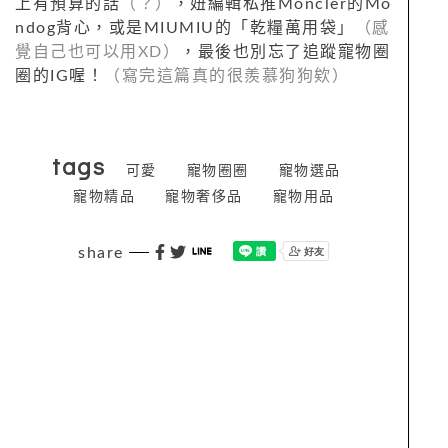
上有預算的話
（？）
，妞編輯私推Moncler的Mo
ndog背心，或是MIUMIU的「乾糧萬用袋」
（感
覺自己也可以用XD）
，最後也別忘了追蹤寵物圈
圈的IG喔！
（寫完這篇真的很羨慕狗狗欸）
tags
可愛
寵物圈圈
寵物選品
寵物精品
寵物奢侈品
寵物用品
share