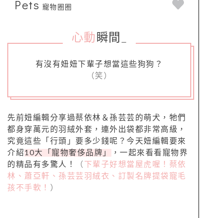
Pets
寵物圈圈
心動
瞬間
_
有沒有妞妞下輩子想當這些狗狗？
（笑）
先前妞編輯分享過蔡依林＆孫芸芸的萌犬，牠們
都身穿萬元的羽絨外套，連外出袋都非常高級，
究竟這些「行頭」要多少錢呢？今天妞編輯要來
介紹
10大「寵物奢侈品牌」
，一起來看看寵物界
的精品有多驚人！
（
下輩子好想當屋虎喔！蔡依
林、蕭亞軒、孫芸芸羽絨衣、訂製名牌提袋寵毛
孩不手軟！
）