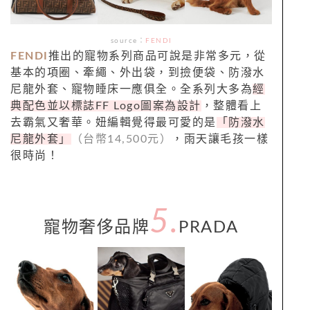
source：
FENDI
FENDI
推出的寵物系列商品可說是非常多元，從
基本的項圈、牽繩、外出袋，到撿便袋、防潑水
尼龍外套、寵物睡床一應俱全。全系列大多為
經
典配色並以標誌FF Logo圖案為設計
，整體看上
去霸氣又奢華。妞編輯覺得最可愛的是
「防潑水
尼龍外套」
（台幣14,500元）
，雨天讓毛孩一樣
很時尚！
5.
寵物奢侈品牌
PRADA