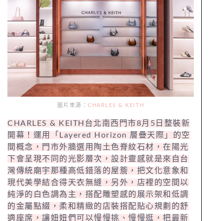
圖片來源：
CHARLES & KEITH
CHARLES & KEITH台北南西門市8月5日整裝新
開幕！運用「Layered Horizon 層疊天際」的空
間概念，門市外牆選用陶土色脊紋石材，在陽光
下會呈現不同的光影層次，設計靈感就是來自台
灣傳統廟宇那種高低錯落的屋簷，把文化意象和
現代美學結合得天衣無縫，另外，店裡的空間以
純淨的白色調為主，搭配雕塑感的展示架和低調
的金屬點綴，柔和精緻的店裝搭配貼心規劃的舒
適座席，讓妞妞們可以慢慢挑、慢慢逛，把最新