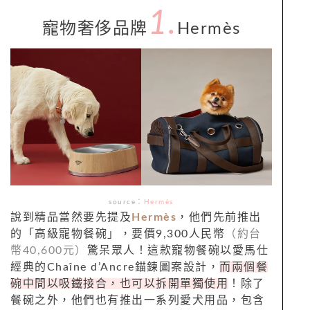
1.
寵物奢侈品牌
Hermès
source：
Hermès
說到精品當然要先提及
Hermès
，他們先前推出
的「高級寵物餐碗」，要價9,300人民幣
（約台
幣40,600元）
驚呆眾人！這款寵物餐碗以愛馬仕
經典的Chaîne d’Ancre錨鍊圖案設計，
而兩個餐
碗中間以吸鐵接合，也可以拆開單獨使用
！除了
餐碗之外，他們也有推出一系列愛犬用品，包含