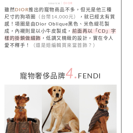
source：
DIOR
雖然
DIOR
推出的寵物商品不多，但光是他三種
尺寸的狗項圈
（台幣14,000元）
，就已經太有質
感！項圈是由Dior Oblique黑色、米色緹花製
成，內襯則是以小牛皮製成，
前面再以「CD」字
樣的掛鎖做綴飾
，低調又精緻的設計，實在令人
愛不釋手！
（還是妞編輯買來當首飾？）
4.
寵物奢侈品牌
FENDI