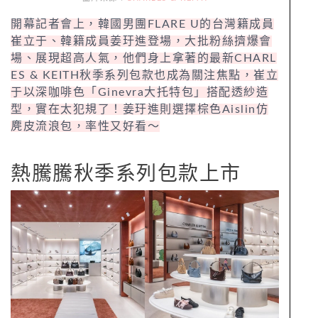
開幕記者會上，韓國男團FLARE U的台灣籍成員
崔立于、韓籍成員姜玗進登場，大批粉絲擠爆會
場、展現超高人氣，他們身上拿著的最新CHARL
ES & KEITH秋季系列包款也成為關注焦點，崔立
于以深咖啡色「Ginevra大托特包」搭配透紗造
型，實在太犯規了！姜玗進則選擇棕色Aislin仿
麂皮流浪包，率性又好看～
熱騰騰秋季系列包款上市