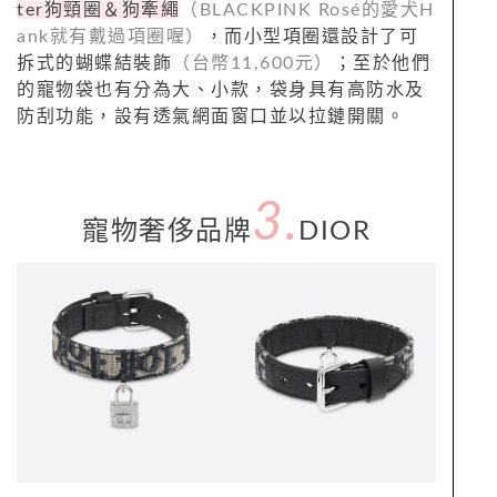
ter狗頸圈＆狗牽繩
（BLACKPINK Rosé的愛犬H
ank就有戴過項圈喔）
，而小型項圈還設計了可
拆式的蝴蝶結裝飾
（台幣11,600元）
；至於他們
的寵物袋也有分為大、小款，袋身具有高防水及
防刮功能，設有透氣網面窗口並以拉鏈開關。
3.
寵物奢侈品牌
DIOR