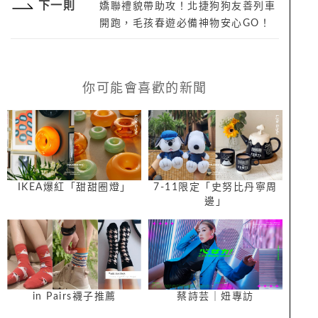
下一則
嬌聯禮貌帶助攻！北捷狗狗友善列車
開跑，毛孩春遊必備神物安心GO！
你可能會喜歡的新聞
IKEA爆紅「甜甜圈燈」
7-11限定「史努比丹寧周
邊」
in Pairs襪子推薦
蔡詩芸｜妞專訪