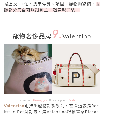
帽上衣、T恤、皮革牽繩、項圈、寵物陶瓷碗，
服
飾部分完全可以跟飼主一起穿親子裝！
9.
寵物奢侈品牌
Valentino
source：
thesey_cat
＠Instagram、
Valentino
Valentino
則推出寵物訂製系列，左圖這張是Roc
kstud Pet鉚釘包，是Valentino跟插畫家Riccar