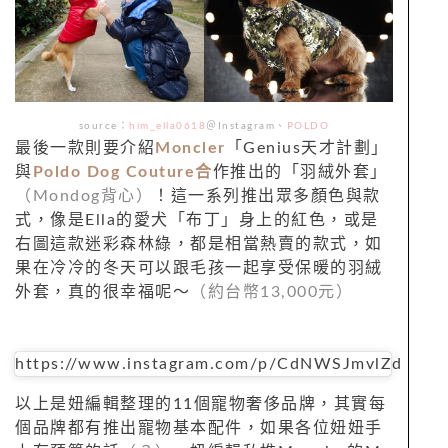
source：
him_ella0618
＠Instagram、
POLDO
最後一款則要介紹
Moncler
「Genius天才計劃」
與
Poldo Dog Couture合
作推出的「羽絨外套」
（Mondog背心）
！這一系列推出眾多顏色與款
式，像是Ella的愛犬「布丁」身上的紅色，或是
右圖這款迷彩森林綠，都是相當熱賣的款式，如
果在冷冷的冬天可以跟毛孩一起享受保暖的羽絨
外套，真的很幸福呢～
（約台幣13,000元）
https://www.instagram.com/p/CdNWSJmvlZd
以上是妞編輯整理的11個寵物奢侈品牌，其實每
個品牌都有推出寵物基本配件，如果各位妞妞手