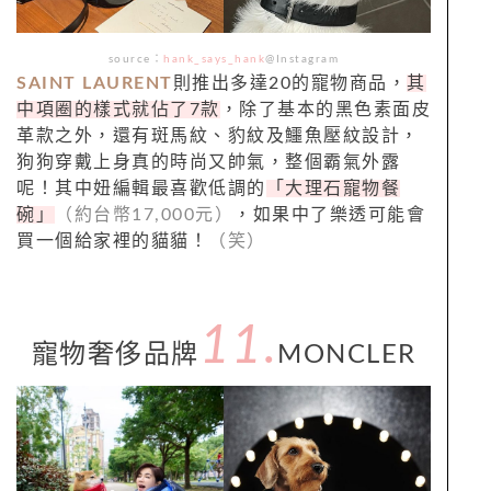
source：
hank_says_hank
@Instagram
SAINT LAURENT
則推出多達20的寵物商品，
其
中項圈的樣式就佔了7款
，除了基本的黑色素面皮
革款之外，還有斑馬紋、豹紋及鱷魚壓紋設計，
狗狗穿戴上身真的時尚又帥氣，整個霸氣外露
呢！其中妞編輯最喜歡低調的
「大理石寵物餐
碗」
（約台幣17,000元）
，如果中了樂透可能會
買一個給家裡的貓貓！
（笑）
11.
寵物奢侈品牌
MONCLER