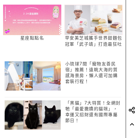
星座點點名
早安美芝城攜手世界甜麵包
冠軍「武子靖」打造最狂吐
司！4款甜鹹「朝食吐司」
幸福登場
小琉球7間「寵物友善民
宿」推薦！遠眺大海的質
感海景房，懶人還可加購
套裝行程！
「黑貓」7大特質！全網封
牠「最愛撒嬌的貓咪」，
幸運又招財還有國際專屬
節日！