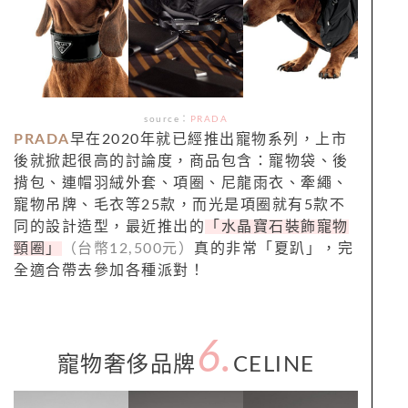
source：
PRADA
PRADA
早在2020年就已經推出寵物系列，上市
後就掀起很高的討論度，商品包含：寵物袋、後
揹包、連帽羽絨外套、項圈、尼龍雨衣、牽繩、
寵物吊牌、毛衣等25款，而光是項圈就有5款不
同的設計造型，最近推出的
「水晶寶石裝飾寵物
頸圈」
（台幣12,500元）
真的非常「夏趴」，完
全適合帶去參加各種派對！
6.
寵物奢侈品牌
CELINE