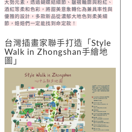
大勢元素，透過蝴蝶結細節、皺褶輪廓與粉紅、
酒紅等柔和色彩，將甜美意象轉化為兼具率性與
優雅的設計，多款新品從濃郁大地色到柔美細
節，妞妞們一定能找到命定款！
台灣插畫家聯手打造「Style
Walk in Zhongshan手繪地
圖」