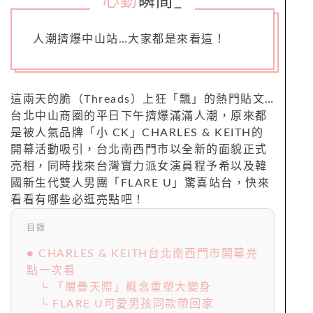
心動
瞬間
_
人潮擠爆中山站…大家都是來看這！
這兩天的脆（Threads）上狂「飄」的熱門貼文…
台北中山商圈的平日下午擠爆滿滿人潮，原來都
是被人氣品牌「小 CK」CHARLES & KEITH的
開幕活動吸引，台北南西門市以全新的面貌正式
亮相，同時找來台灣實力派女演員程予希以及韓
國新生代雙人男團「FLARE U」驚喜站台，快來
看看有哪些必逛亮點吧！
目錄
● CHARLES & KEITH台北南西門市開幕亮
點一次看
└ 「層疊天際」概念重塑大變身
└ FLARE U可愛男孩同款帶回家