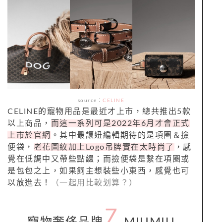
source：
CELINE
CELINE的寵物用品是最近才上市，總共推出5款
以上商品，
而這一系列可是2022年6月才會正式
上市於官網
。其中最讓妞編輯期待的是項圈＆撿
便袋，
老花圖紋加上Logo吊牌實在太時尚了
，感
覺在低調中又帶些點綴；而撿便袋是繫在項圈或
是包包之上，如果飼主想裝些小東西，感覺也可
以放進去！
（一起用比較划算？）
7.