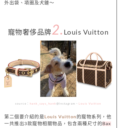
外出袋、項圈及犬鏈～
2.
寵物奢侈品牌
Louis Vuitton
source：
hank_says_hank
@Instagram、
Louis Vuitton
第二個要介紹的是
Louis Vuitton
的寵物系列，他
一共推出3款寵物相關物品，包含兩種尺寸的
Bax