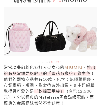
寵物奢侈品牌
MIUMIU
source：
MIUMIU
常常以夢幻粉色系打入少女心的
MIUMIU
，
推出
的商品當然要以經典的「雪花石膏粉」為主色
！
他們的寵物商品共有10款，包含：乾糧萬用袋、
布質牽繩、項圈、胸背帶＆外出袋。其中妞編輯
覺得最可愛的是
「乾糧萬用袋」
（
台幣12,500
元）
，它以經典的Matelassé圖案點綴配飾，而
經典的金屬標誌當然不會缺席！