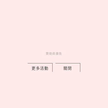
店限定金色花苗＆專屬明
信片必收，完成任務再拿
限量感謝小卡
百年老屋變身麵包咖啡
廳！日本BREAD,
ESPRESSO &開全台首間
概念店 「永康森庭」，抹
茶吐司、一日蛋糕杯必吃
贊助商廣告
贊助商廣告
更多活動
關閉
Follow our IG
女孩心動的瞬間，從這開始！