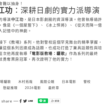
會難以抽身！
江功
：深耕日劇的實力派導演
的導演
中江功
，是日本影劇圈的資深導演。他曾執導過許
，像是《一個屋簷下》、《冰上悍將》、《從天而降一億
人記憶中的神劇。
 年接下《教場》系列，他對警校這個罕見舞台的精準掌握，
讓這個系列迅速成為話題，也成功打造了兼具話題性與培
這次他再度執導
「電影版教場：驪歌」
作為系列的最終
就勇奪票房冠軍，再次證明了他的實力！
場驪歌
木村拓哉
風間公親
日本電影
警校
懸疑推理
2026電影
最終章
share