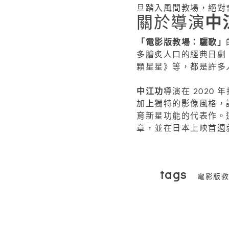
旦踏入風間教場，絕對
關於導演
中
「電影版教場：驪歌」
多膾炙人口的經典日劇
顆星星》等，都是許多
中江功
導演在 2020
加上獨特的影像風格，
育新星功能的代表作。
章，並在日本上映首週
tags
電影版教