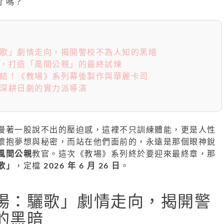
了嗎？
驪歌」劇情走向，揭開警校不為人知的黑暗
象，打造「風間公親」的最終試煉
集結！《教場》系列幕後製作與華麗卡司
：深耕日劇的實力派導演
漫著一股說不出的壓迫感，這裡不只訓練體能，更是人性
懷抱夢想與秘密，而站在他們面前的，永遠是那個眼神銳
風間公親
教官。這次《教場》系列終於要迎來最終章，那
歌」
，定檔
2026 年 6 月 26 日
。
場：驪歌」劇情走向，揭開警
的黑暗