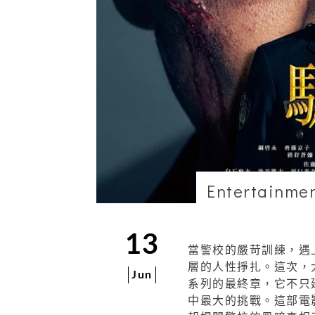
Entertainme
13
當警校的嚴苛訓練，遇
層的人性掙扎。這次，
Jun
系列的最終章，它不只
中最大的挑戰。這部電影將