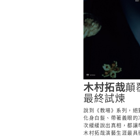
木村拓哉
顛
最終試煉
說到《教場》系列，絕
化身白髮、帶著義眼的
次緩緩說出真相，都讓
木村拓哉演藝生涯最具