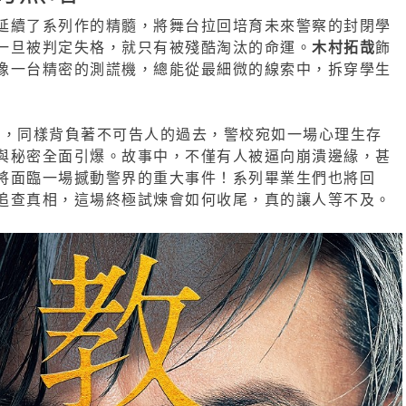
延續了系列作的精髓，將舞台拉回培育未來警察的封閉學
一旦被判定失格，就只有被殘酷淘汰的命運。
木村拓哉
飾
像一台精密的測謊機，總能從最細微的線索中，拆穿學生
警們，同樣背負著不可告人的過去，警校宛如一場心理生存
與秘密全面引爆。故事中，不僅有人被逼向崩潰邊緣，甚
將面臨一場撼動警界的重大事件！系列畢業生們也將回
追查真相，這場終極試煉會如何收尾，真的讓人等不及。