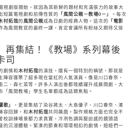
年的電視劇版開始，就因為其新鮮的題材和充滿張力的故事大
出短篇電視劇和前傳性質的
「風間公親－教場0－」
。每次
木村拓哉
的
風間公親
成為日劇的經典人物。這次的
「電影
作為風間教官的最終一課，肯定會讓所有粉絲又期待又捨
」再集結！《教場》系列幕後
卡司
的劇情和
木村拓哉
的演技，還有一個特別的稱號，那就是
生陣容匯聚了超多現在當紅的人氣演員，像是川口春奈、
衛二、森七菜等，許多人演出後都陸續躍升成晨間劇、大
布「風間教場」學生名單都成為話題焦點。
驪歌」
，更是集結了染谷將太、大島優子、川口春奈、濱
陣容回歸，和
木村拓哉
共同飆戲。製作規格方面也完全不
警校訓練場景都力求真實，冷冽色調與壓迫感的鏡頭語
級的沉浸體驗。緊湊的節奏和環環相扣的劇情，妞妞們一