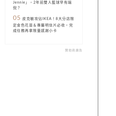
Jennie」，2年前雙人籃球早有端
倪？
05
皮克敏攻佔IKEA！8大分店限
定金色花苗＆專屬明信片必收，完
成任務再拿限量感謝小卡
贊助商廣告