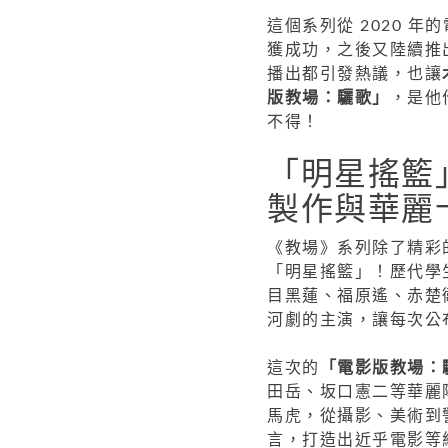
這個系列從 2020 
獲成功，之後又陸續推
播出都引發熱議，也讓
版教場：驪歌」
，是他
不得！
「明星搖籃
製作與華麗
《教場》系列除了精彩
「明星搖籃」！歷代學
目黑蓮、福原遙、赤楚
河劇的主演，讓每次公
這次的
「電影版教場：
田岳、坂口憲二等華麗
馬虎，從攝影、美術到
言，打造出近乎電影等