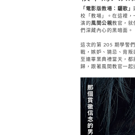
「電影版教場：驪歌」
校「教場」。在這裡，
演的
風間公親
教官，就
們深藏內心的黑暗面。
這次的第 205 期學
戰，嫉妒、猜忌、背叛
至連畢業典禮當天，都
歸，跟著風間教官一起