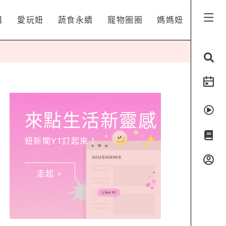
姐
愛玩妞
蔬食永續
寵物圈圈
媽媽妞
來點生活新靈感
妞新聞YT訂起來！
走起 >