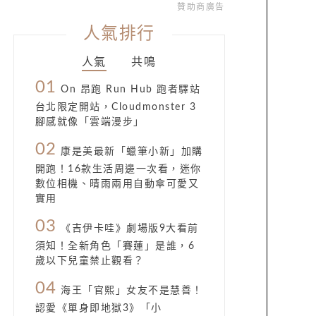
贊助商廣告
人氣排行
人氣
共鳴
01
On 昂跑 Run Hub 跑者驛站
台北限定開站，Cloudmonster 3
腳感就像「雲端漫步」
02
康是美最新「蠟筆小新」加購
開跑！16款生活周邊一次看，迷你
數位相機、晴雨兩用自動傘可愛又
實用
03
《吉伊卡哇》劇場版9大看前
須知！全新角色「賽蓮」是誰，6
歲以下兒童禁止觀看？
04
海王「官熙」女友不是慧善！
認愛《單身即地獄3》「小