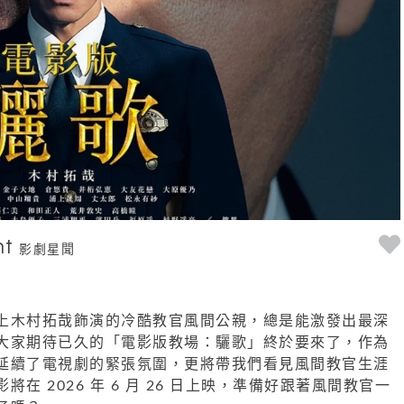
nt
影劇星聞
上木村拓哉飾演的冷酷教官風間公親，總是能激發出最深
大家期待已久的「電影版教場：驪歌」終於要來了，作為
延續了電視劇的緊張氛圍，更將帶我們看見風間教官生涯
在 2026 年 6 月 26 日上映，準備好跟著風間教官一