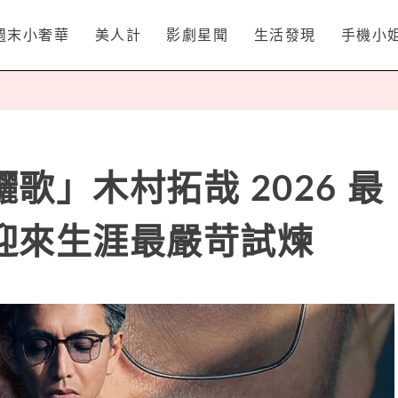
週末小奢華
美人計
影劇星聞
生活發現
手機小
歌」木村拓哉 2026 最
迎來生涯最嚴苛試煉