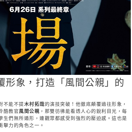
覆形象，打造「風間公親」的
對不能不提
木村拓哉
的演技突破！他徹底顛覆過往形象，
冷酷教官
風間公親
，那雙彷彿能看透人心的銳利目光，每
學生們無所遁形，連觀眾都感受到強烈的壓迫感。這也是
衝擊力的角色之一。