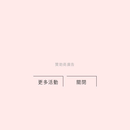
《藍色監獄》真人版21大演員角色介
紹！高橋文哉接受足球魔鬼特訓，窪田
正孝超神還原繪心甚八
贊助商廣告
by Noah
Movie
電影介紹
14 hours ago
更多活動
關閉