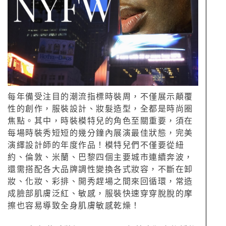
每年備受注目的潮流指標時裝周，不僅展示顛覆
性的創作，服裝設計、妝髮造型，全都是時尚圈
焦點。其中，時裝模特兒的角色至關重要，須在
每場時裝秀短短的幾分鐘內展演最佳狀態，完美
演繹設計師的年度作品！模特兒們不僅要從紐
約、倫敦、米蘭、巴黎四個主要城市連續奔波，
還需搭配各大品牌調性變換各式妝容，不斷在卸
妝、化妝、彩排、開秀趕場之間來回循環，常造
成臉部肌膚泛紅、敏感，服裝快速穿穿脫脫的摩
擦也容易導致全身肌膚敏感乾燥！