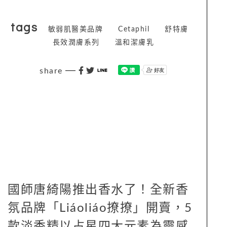
tags
敏弱肌醫美品牌
Cetaphil
舒特膚
長效潤膚系列
溫和潔膚乳
share
國師唐綺陽推出香水了！全新香
氛品牌「Liáoliáo撩撩」開賣，5
款淡香精以占星四大元素為靈感