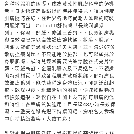
各種敏弱肌的困擾，成為敏感性肌膚科學的領導
者。身處快速高壓環境的時裝模特兒，須讓健康
肌膚隨時在線，在世界各地時尚潮人匯聚的時裝
周脫穎而出！Cetaphil舒特膚「長效潤膚系
列」，保濕、舒緩、修護三管齊下，長效潤膚乳
與長效潤膚霜以高效護膚讓乾燥、粗糙、脫屑、
刺激與緊繃等過敏狀況消失匿跡，並可減少87%
敏弱搔癢問題。不只能用於臉部，也可以塗抹於
身體肌膚，模特兒經常需要快速穿脫各式亮片流
蘇、羽絨高訂、金屬乳膠以及不易透氣、不親膚
的特殊材質，導致各種肌膚敏感狀態。舒特膚長
效潤膚系列，能快速穩定身體膚況，揮別泛紅起
疹、乾燥脫皮、粗糙緊繃的困擾，快速換裝猶如
切換頻道般，輕鬆自在！加上友善所有肌膚的溫
和特性，各種膚質皆適用，且長達48小時長效保
濕，一整天在聚光燈下持續閃耀，穿梭各大秀場
中保持精緻妝容，大放異彩！
針對秀場中肌膚泛紅、受損乾燥的突發狀況，舒