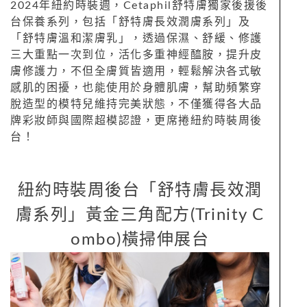
2024年紐約時裝週，Cetaphil舒特膚獨家後援後
台保養系列，包括「舒特膚長效潤膚系列」及
「舒特膚溫和潔膚乳」，透過保濕、舒緩、修護
三大重點一次到位，活化多重神經醯胺，提升皮
膚修護力，不但全膚質皆適用，輕鬆解決各式敏
感肌的困擾，也能使用於身體肌膚，幫助頻繁穿
脫造型的模特兒維持完美狀態，不僅獲得各大品
牌彩妝師與國際超模認證，更席捲紐約時裝周後
台！
紐約時裝周後台「舒特膚長效潤
膚系列」黃金三角配方(Trinity C
ombo)橫掃伸展台