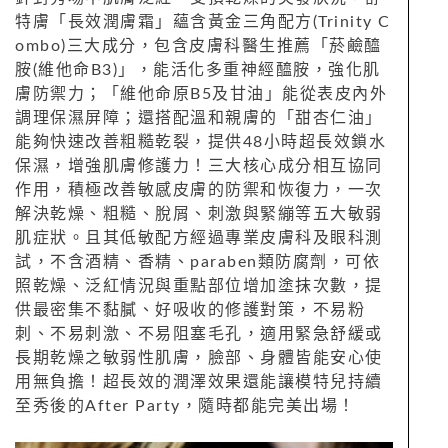
特膚「長效潤膚霜」蘊含黃金三角配方(Trinity C
ombo)三大成分，包含皮膚科醫生推薦「菸鹼醯
胺(維他命B3)」，能活化多重神經醯胺，強化肌
膚防禦力；「維他命原B5及甘油」能從表皮內外
調理保濕屏障；還搭配溫和親膚的「甜杏仁油」
能夠快速改善粗糙乾裂，提供48小時超長效鎖水
保濕，增強肌膚修護力！三大核心成分相互協同
作用，積極改善敏感皮膚的防禦和恢復力，一次
解決乾燥、粗糙、脫屑、刺激與緊繃等五大敏弱
肌症狀。且其低敏配方經過專業皮膚科及眼科測
試，不含酒精、香精、paraben類防腐劑，可依
照乾燥、泛紅情況與重點部位增加塗抹次數，提
供最密集不黏膩、好吸收的修護對策，不易粉
刺、不易刺激、不易阻塞毛孔，適用緊急舒緩或
長期乾燥之敏弱性肌膚，臉部、身體皆能安心使
用無負擔！超長效的潤澤效果還能讓模特兒持續
至秀後的After Party，隨時都能完美出場！