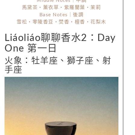
Ｍiddle Notes｜中調
馬黛茶・薰衣草・紫羅蘭葉・茉莉
Base Notes｜後調
雪松・零陵香豆・焚香・檀香・花梨木
Liáoliáo聊聊香水2：Day
One 第一日
火象：牡羊座、獅子座、射
手座