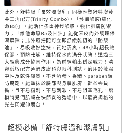
此外，舒特膚「長效潤膚乳」同樣匯聚舒特膚黃
金三角配方(Trinity Combo)，「菸鹼醯胺(維他
命B3)」，能活化多重神經醯胺，強化肌膚防禦
力；「維他命原B5及甘油」能從表皮內外調理保
濕屏障；此外還搭配可立即舒緩乾粗的「酪梨
油」，易吸收好塗抹，質地清爽，48小時超長效
保濕，預防乾燥，維持保水的滿分狀態！透過三
大經典成分協同作用，為前線輸出穩定戰力！清
爽低敏配方通過皮膚科與眼科測試，適用於敏弱
中性及乾性膚質，不含酒精、香精、paraben類
防腐劑，能塗抹於臉部與身體肌膚，輕盈零負
擔，且不易粉刺、不易刺激、不易阻塞毛孔，讓
模特兒們肌膚在快節奏的秀場中，以最高規格的
光芒閃耀伸展台！
超模必備「舒特膚溫和潔膚乳」