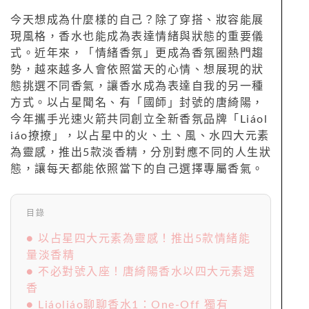
今天想成為什麼樣的自己？除了穿搭、妝容能展
現風格，香水也能成為表達情緒與狀態的重要儀
式。近年來，「情緒香氛」更成為香氛圈熱門趨
勢，越來越多人會依照當天的心情、想展現的狀
態挑選不同香氣，讓香水成為表達自我的另一種
方式。以占星聞名、有「國師」封號的唐綺陽，
今年攜手光速火箭共同創立全新香氛品牌「Liáol
iáo撩撩」，以占星中的火、土、風、水四大元素
為靈感，推出5款淡香精，分別對應不同的人生狀
態，讓每天都能依照當下的自己選擇專屬香氣。
目錄
● 以占星四大元素為靈感！推出5款情緒能
量淡香精
● 不必對號入座！唐綺陽香水以四大元素選
香
● Liáoliáo聊聊香水1：One-Off 獨有