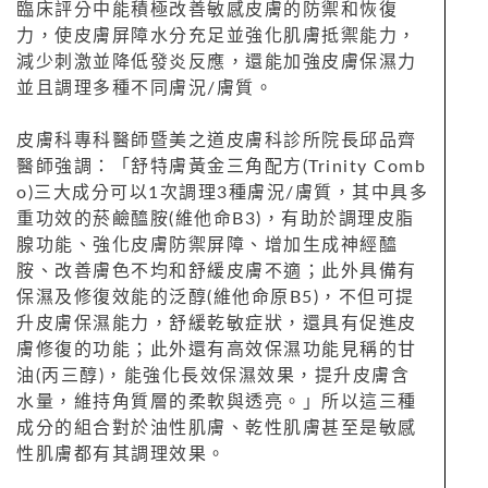
臨床評分中能積極改善敏感皮膚的防禦和恢復
力，使皮膚屏障水分充足並強化肌膚抵禦能力，
減少刺激並降低發炎反應，還能加強皮膚保濕力
並且調理多種不同膚況/膚質。
皮膚科專科醫師暨美之道皮膚科診所院長邱品齊
醫師強調：「舒特膚黃金三角配方(Trinity Comb
o)三大成分可以1次調理3種膚況/膚質，其中具多
重功效的菸鹼醯胺(維他命B3)，有助於調理皮脂
腺功能、強化皮膚防禦屏障、增加生成神經醯
胺、改善膚色不均和舒緩皮膚不適；此外具備有
保濕及修復效能的泛醇(維他命原B5)，不但可提
升皮膚保濕能力，舒緩乾敏症狀，還具有促進皮
膚修復的功能；此外還有高效保濕功能見稱的甘
油(丙三醇)，能強化長效保濕效果，提升皮膚含
水量，維持角質層的柔軟與透亮。」所以這三種
成分的組合對於油性肌膚、乾性肌膚甚至是敏感
性肌膚都有其調理效果。