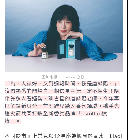
圖片來源：Liáoliáo撩撩
「嗨，大家好，又到週報時間，我是唐綺陽。」
這句熟悉的開場白，相信星座迷一定不陌生！陪
伴許多人看運勢、聊占星的唐綺陽老師，今年再
度解鎖新身分，首度跨界踏入香氛領域，攜手光
速火箭共同打造全新香氛品牌「Liáoliáo撩
撩」。
不同於市面上常見以12星座為概念的香水，Liáol