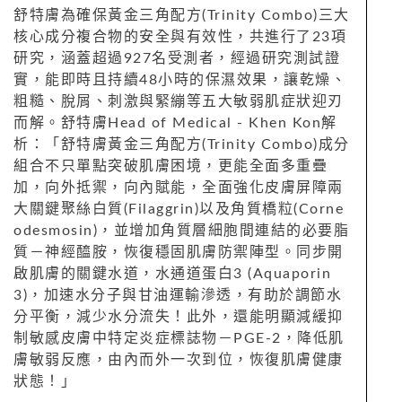
舒特膚為確保黃金三角配方(Trinity Combo)三大
核心成分複合物的安全與有效性，共進行了23項
研究，涵蓋超過927名受測者，經過研究測試證
實，能即時且持續48小時的保濕效果，讓乾燥、
粗糙、脫屑、刺激與緊繃等五大敏弱肌症狀迎刃
而解。舒特膚Head of Medical - Khen Kon解
析：「舒特膚黃金三角配方(Trinity Combo)成分
組合不只單點突破肌膚困境，更能全面多重疊
加，向外抵禦，向內賦能，全面強化皮膚屏障兩
大關鍵聚絲白質(Filaggrin)以及角質橋粒(Corne
odesmosin)，並增加角質層細胞間連結的必要脂
質－神經醯胺，恢復穩固肌膚防禦陣型。同步開
啟肌膚的關鍵水道，水通道蛋白3 (Aquaporin
3)，加速水分子與甘油運輸滲透，有助於調節水
分平衡，減少水分流失！此外，還能明顯減緩抑
制敏感皮膚中特定炎症標誌物－PGE-2，降低肌
膚敏弱反應，由內而外一次到位，恢復肌膚健康
狀態！」