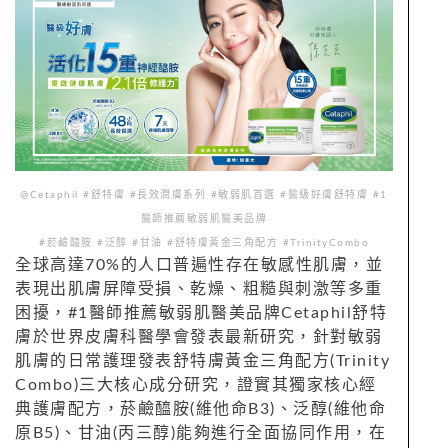
@Cetaphil #舒特膚 #長效潤膚系列 #敏弱肌首選 #醫級好膚舒特膚 #1
醫師推薦敏弱肌醫美品牌
#菸鹼醯胺 #泛醇 #甘油 #舒特膚黃金三角配方 #TrinityCombo
全球高達70%的人口普遍性存在敏感性肌膚，並
表現出肌膚屏障受損、乾燥、粗糙與刺激等多重
困擾，#1醫師推薦敏弱肌醫美品牌Cetaphil舒特
膚於世界皮膚科醫學會發表最新研究，針對敏弱
肌膚的日常護理發表舒特膚黃金三角配方(Trinity
Combo)三大核心成分研究，證實其獨家核心經
典護膚配方，菸鹼醯胺(維他命B3)、泛醇(維他命
原B5)、甘油(丙三醇)能夠進行全面協同作用，在