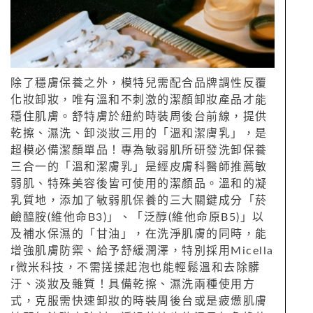
除了穩膚保養之外，模特兒需配合品牌調性反覆
化妝卸妝，唯有溫和不刺激的潔顏卸妝產品才能
穩住肌膚。舒特膚於紐約時裝周後台前線，提供
乾擦、濕洗、卸淡妝三用的「溫和潔膚乳」，是
超模必備潔顏單品！專為敏弱肌所研發洗卸保養
三合一的「溫和潔膚乳」是經皮膚科醫師推薦敏
弱肌、特殊美容後皆可使用的潔顏品。溫和的凝
乳質地，添加了敏弱肌保養的三大關鍵成分「菸
鹼醯胺(維他命B3)」、「泛醇(維他命原B5)」以
及補水保濕的「甘油」，在洗淨肌膚的同時，能
增強肌膚防禦、給予舒緩潤澤，特別採用Micella
r微米科技，不需搓揉起泡也能輕鬆溫和去除髒
汙、淡妝及雜質！具備乾擦、濕洗兩種使用方
式，克服需快速卸妝的時裝周後台或是疲憊肌膚