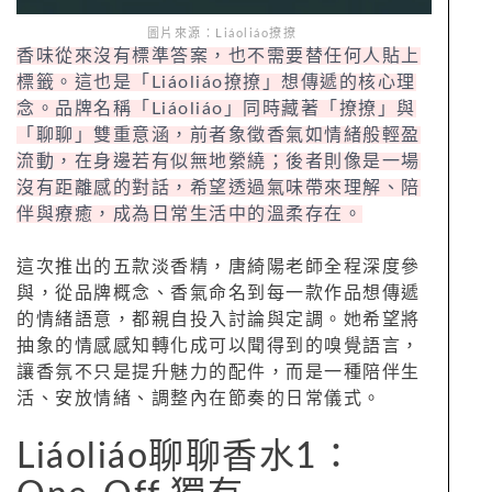
圖片來源：Liáoliáo撩撩
香味從來沒有標準答案，也不需要替任何人貼上
標籤。這也是「Liáoliáo撩撩」想傳遞的核心理
念。品牌名稱「Liáoliáo」同時藏著「撩撩」與
「聊聊」雙重意涵，前者象徵香氣如情緒般輕盈
流動，在身邊若有似無地縈繞；後者則像是一場
沒有距離感的對話，希望透過氣味帶來理解、陪
伴與療癒，成為日常生活中的溫柔存在。
這次推出的五款淡香精，唐綺陽老師全程深度參
與，從品牌概念、香氣命名到每一款作品想傳遞
的情緒語意，都親自投入討論與定調。她希望將
抽象的情感感知轉化成可以聞得到的嗅覺語言，
讓香氛不只是提升魅力的配件，而是一種陪伴生
活、安放情緒、調整內在節奏的日常儀式。
Liáoliáo聊聊香水1：