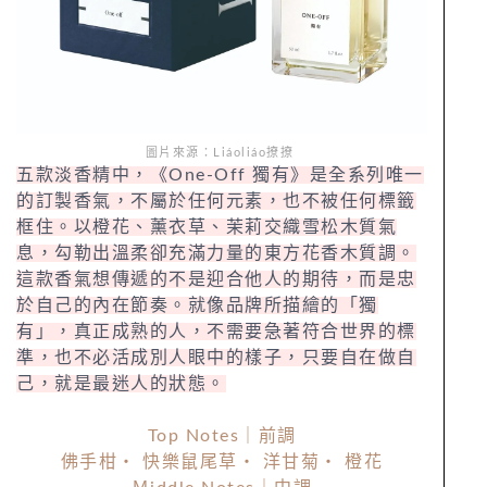
圖片來源：Liáoliáo撩撩
五款淡香精中，《One-Off 獨有》是全系列唯一
的訂製香氣，不屬於任何元素，也不被任何標籤
框住。以橙花、薰衣草、茉莉交織雪松木質氣
息，勾勒出溫柔卻充滿力量的東方花香木質調。
這款香氣想傳遞的不是迎合他人的期待，而是忠
於自己的內在節奏。就像品牌所描繪的「獨
有」，真正成熟的人，不需要急著符合世界的標
準，也不必活成別人眼中的樣子，只要自在做自
己，就是最迷人的狀態。
Top Notes｜前調
佛手柑・ 快樂鼠尾草・ 洋甘菊・ 橙花