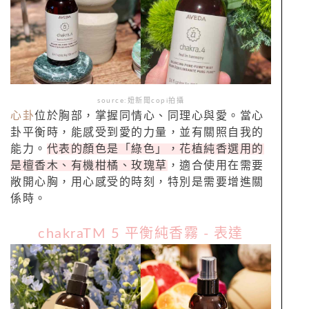
source:妞新聞copi拍攝
心卦
位於胸部，掌握同情心、同理心與愛。當心
卦平衡時，能感受到愛的力量，並有關照自我的
能力。
代表的顏色是「綠色」，花植純香選用的
是檀香木、有機柑橘、玫瑰草
，適合使用在需要
敞開心胸，用心感受的時刻，特別是需要增進關
係時。
chakraTM 5 平衡純香霧 - 表達