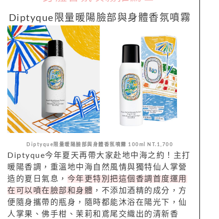
Diptyque限量暖陽臉部與
身體
香
氛
噴霧
Diptyque限量暖陽臉部與
身體
香
氛
噴霧
100ml NT.1,700
Diptyque今年夏天再帶大家赴地中海之約！主打
暖陽香調，重溫地中海自然風情與獨特仙人掌營
造的夏日氣息，
今年更特別把這個香調首度運用
在可以噴在臉部和身體
，不添加酒精的成分，方
便隨身攜帶的瓶身，隨時都能沐浴在陽光下，仙
人掌果、佛手柑、茉莉和鳶尾交織出的清新香