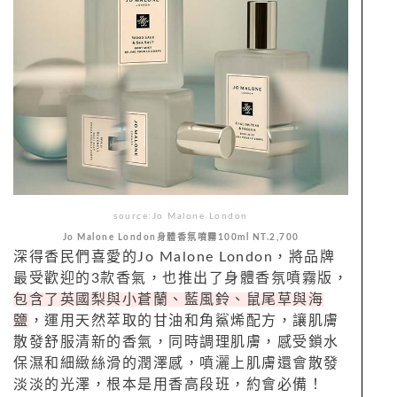
source:
Jo
Malone
London
Jo
Malone
London身體
香
氛
噴霧
100ml NT.2,700
深得香民們喜愛的
Jo
Malone
London，將品牌
最受歡迎的3款香氣，也推出了身體香氛噴霧版，
包含了英國梨與小蒼蘭、藍風鈴、鼠尾草與海
鹽
，運用天然萃取的甘油和角鯊烯配方，
讓肌膚
散發舒服清新的
香
氣，同時調理肌膚，
感受鎖水
保濕和細緻絲滑的潤澤感，噴灑上肌膚還會散發
淡淡的光澤，根本是用香高段班，約會必備！