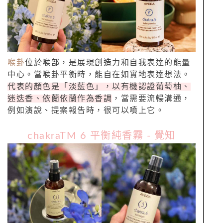
喉卦
位於喉部，是展現創造力和自我表達的能量
中心。當喉卦平衡時，能自在如實地表達想法。
代表的顏色是「淡藍色」，以有機認證葡萄柚、
迷迭香、依蘭依蘭作為香調
，當需要流暢溝通，
例如演說、提案報告時，很可以噴上它。
chakraTM 6 平衡純香霧 - 覺知