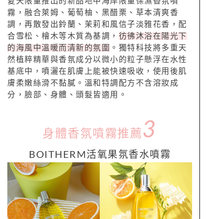
夏天限量推出的新品地中海岸限量保濕
香
氛
噴
霧，
融合萊姆、葡萄柚、黑醋栗、草本清爽香
調，再散發出鈴蘭、茉莉和風信子
淡雅花香，配
合雪松、檜木等木質為基調，
彷彿沐浴在陽光下
的海風中溫暖而清新的氛圍
。獨特科技將多重天
然植粹精華與香氛成分以微小的粒子懸浮在水性
基底中，噴灑在肌膚上能被快速吸收，使用後肌
膚柔嫩絲滑不黏膩。溫和特調配方不含溶妝成
分，臉部、身體、頭髮皆適用。
3
身體香氛噴霧推薦
BOITHERM活氧果
氛
香
水
噴霧