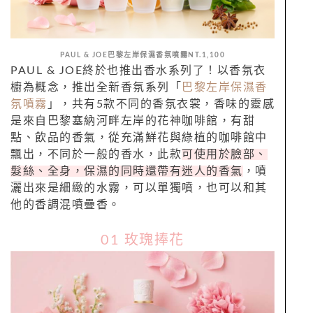
PAUL
&
JOE巴黎左岸保濕香氛噴霧NT.1,100
PAUL
&
JOE終於也推出香水系列了！以香氛衣
櫥為概念，推出全新香氛系列「
巴黎左岸保濕香
氛噴霧
」，共有5款不同的香氛衣裳，香味的靈感
是來自巴黎塞納河畔左岸的花神咖啡館，有甜
點、飲品的香氣，從充滿鮮花與綠植的咖啡館中
飄出，不同於一般的香水，此款
可使用於臉部、
髮絲、
全身，保濕的同時還帶有迷人的香氣
，噴
灑出來是細緻的水霧，可以單獨噴，也可以和其
他的香調混噴疊香。
01 玫瑰捧花