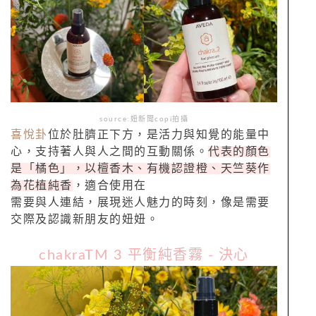
source:妞新聞copi拍攝
喜悅卦
位於肚臍正下方，是活力與知覺的能量中
心，支持著人與人之間的互動關係。
代表的顏色
是「橘色」，以檀香木、有機認證橙、天竺葵作
為花植純香
，適合使用在
需要與人連結，展現迷人魅力的時刻，像是需要
交際及認識新朋友的妞妞。
chakraTM 3 平衡純香霧 - 決心