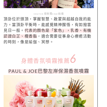
source:妞新聞copi拍攝
頂卦位於頭頂，掌握智慧、啟蒙與超越自我的能
力。當頂卦平衡時，能感覺精神醒悟，有如撥雲
見日一般。
代表的顏色是「紫色」，乳香、有機
認證白芷、欖香脂
，適合需要從事身心療癒活動
的時刻，像是瑜伽、冥想。
6
身體香氛噴霧推薦
PAUL
&
JOE巴黎左岸保濕香氛噴霧