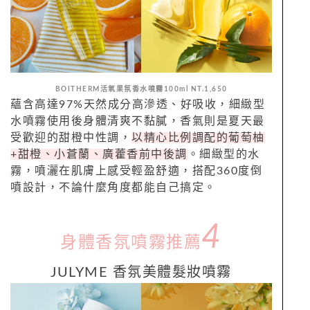
BOITHERM活氧果
氛
香
水
噴霧100ml NT.1,650
蘊含高達97%天然成分高滲透、好吸收，細緻型
水噴霧使用後身體清爽不黏膩，香氣則是夏天最
受歡迎的甜橙中性調，
以精心比例調配的葡萄柚
+
甜橙、小蒼蘭、
廣藿
香
前中後調
。細緻型的水
霧，噴灑在肌膚上感受輕盈舒適，搭配360度倒
噴設計，不論什麼角度都能自己搞定。
4
身體香氛噴霧推薦
JULYME 香
氛
美體髮妝
噴霧