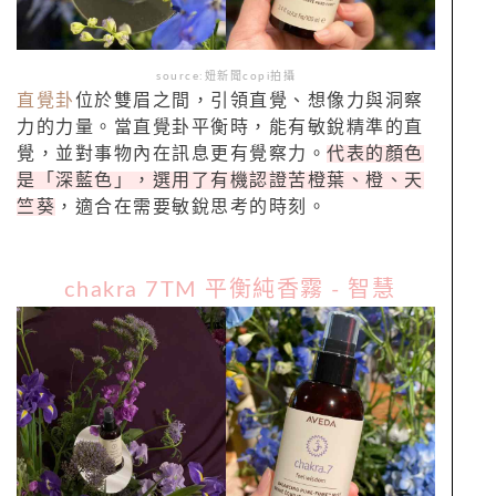
source:妞新聞copi拍攝
直覺卦
位於雙眉之間，引領直覺、想像力與洞察
力的力量。當直覺卦平衡時，能有敏銳精準的直
覺，並對事物內在訊息更有覺察力。
代表的顏色
是「深藍色」，選用了有機認證苦橙葉、橙、天
竺葵
，適合在需要敏銳思考的時刻。
chakra 7TM 平衡純香霧 - 智慧