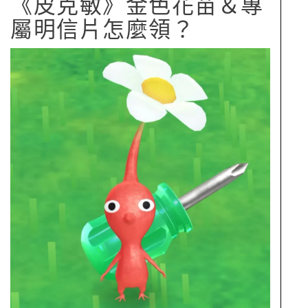
《皮克敏》金色花苗＆專
屬明信片怎麼領？