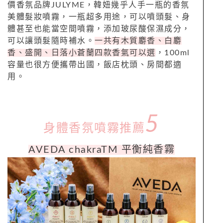
價香氛品牌JULYME，韓妞幾乎人手一瓶的
香
氛
美體髮妝
噴霧，一瓶超多用途，可以噴頭髮、身
體甚至也能當空間噴霧，添加玻尿酸保濕成分，
可以讓頭髮隨時補水。
一共有木質麝香、
白麝
香、盛開、日落小蒼蘭四款香氣可以選
，
100ml
容量也很方便攜帶出國
，飯店枕頭、房間都適
用。
5
身體香氛噴霧推薦
AVEDA chakraTM 平衡純香霧