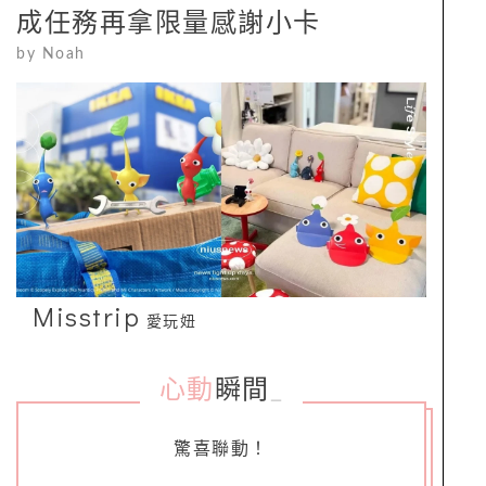
成任務再拿限量感謝小卡
by
Noah
Misstrip
愛玩妞
心動
瞬間
_
驚喜聯動！