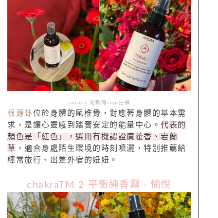
source:妞新聞copi拍攝
根源卦
位於身體的尾椎骨，對應著身體的基本需
求，是讓心靈感到踏實安定的能量中心。
代表的
顏色是「紅色」，選用有機認證廣藿香、岩蘭
草
，適合身處陌生環境的時刻噴灑，特別推薦給
經常旅行、出差外宿的妞妞。
chakraTM 2 平衡純香霧 - 愉悅