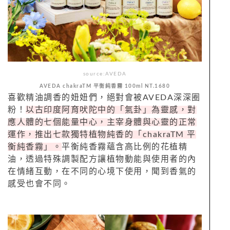
source:AVEDA
AVEDA chakraTM 平衡純香霧 100ml NT.1680
喜歡精油調香的妞妞們，絕對會被AVEDA深深圈
粉！
以古印度
阿育吠陀中的「氣卦」為靈感，對
應人體的七個能量中心，主宰身體與心靈的正常
運作，推出七款獨特植物純香的「chakraTM 平
衡純香霧」。
平衡純香霧蘊含高比例的花植精
油，透過特殊調製配方讓植物動能與使用者的內
在情緒互動，在不同的心境下使用，聞到香氣的
感受也會不同。