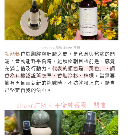
source:妞新聞copi拍攝
動能卦
位於胸腔與肚臍之間，是意念與慾望的開
端。當動能卦平衡時，能積極朝目標前進，感覺
充滿自信及行動力。
代表的顏色是「黃色」，調
香為有機認證薰衣草、香脂冷杉、檸檬
，當需要
擁有勇氣面對新的挑戰時，不妨就噴上它，給自
己堅定自我的決心。
chakraTM 4 平衡純香霧 - 關懷