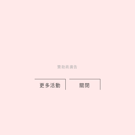
04
Netflix《母胎單身戀愛大作
戰2》9位嘉賓IG公開！玹諝、受志
粉絲暴漲、珉鴻追蹤廷允了
05
皮克敏攻佔IKEA！8大分店限
定金色花苗＆專屬明信片必收，完
成任務再拿限量感謝小卡
贊助商廣告
更多活動
關閉
latest news
_