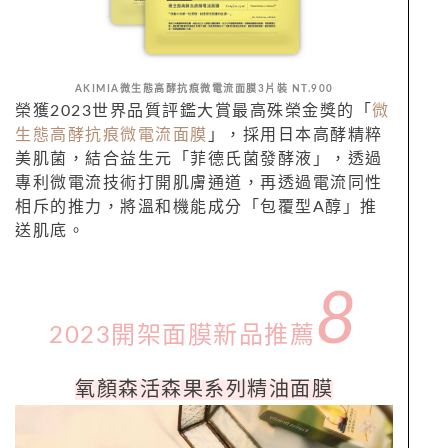
AKIMIA微生態高酵抗痕微電流面膜3片裝 NT.900
榮獲2023世界品質評鑑大賞最高殊榮金獎的「
微
生態高酵抗痕微電流面膜
」，採用日本高酵精粹
美肌菌，結合益生元「菲德氏菌發酵液」，透過
專利微電流技術打開肌膚通道，再透過電流同性
相斥的推力，將溫和機能成分「包覆型A醇」推
送肌底。
8
2023開架面膜新品推薦
氧
顏
森
活
森
果系列精油面膜