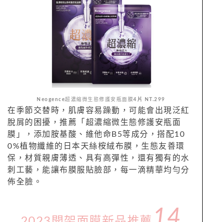
Neogence
超濃縮微生態修護安瓶面膜
4片 NT.299
在季節交替時，肌膚容易躁動，可能會出現泛紅
脫屑的困擾，推薦「超濃縮微生態修護安瓶面
膜」，添加胺基酸、維他命B5等成分，搭配10
0%植物纖維的日本天絲桉絨布膜，生態友善環
保，材質親膚薄透、具有高彈性，還有獨有的水
刺工藝，能讓布膜服貼臉部，每一滴精華均勻分
佈全臉。
14
2023開架面膜新品推薦