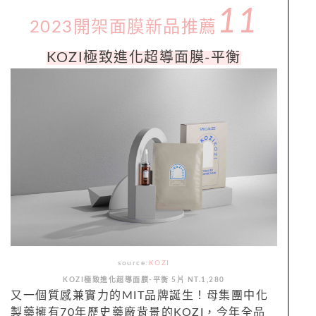
11
2023開架面膜新品推薦
KOZI極致進化超導面膜-平衡
source:
KOZI
KOZI極致進化超導面膜-平衡 5片 NT.1,280
又一個質感兼實力的MIT品牌誕生！母集團中化
製藥擁有
7
0
年歷史藥廠背景的KOZI，今年全品