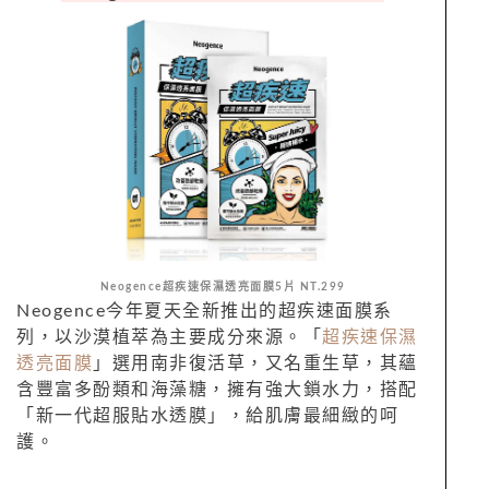
Neogence超疾速保濕透亮面膜5片 NT.299
Neogence今年夏天全新推出的超疾速
面膜
系
列，以沙漠植萃為主要成分來源。「
超疾速保濕
透亮面膜
」選用南非復活草，又名重生草，其蘊
含豐富多酚類和海藻糖，擁有強大鎖水力，搭配
「新一代超服貼水透膜」，給肌膚最細緻的呵
護。