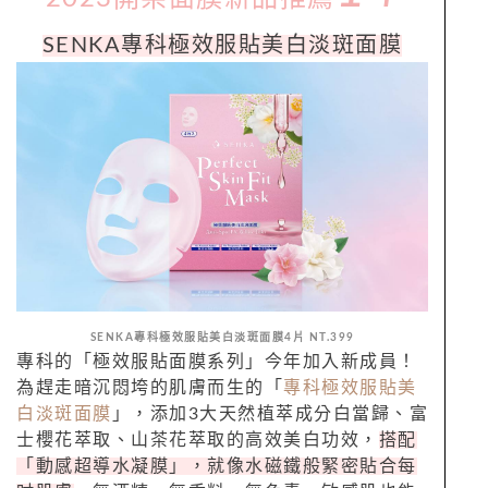
SENKA專科極效服貼美白淡斑
面膜
SENKA專科極效服貼美白淡斑
面膜4片 NT.399
專科的「極效服貼
面膜
系列」今年加入新成員！
為趕走暗沉悶垮的肌膚而生的「
專
科極效服貼美
白淡斑
面膜
」，添加
3
大天然植萃成分白當歸、富
士櫻花萃取、
山茶花萃取的高效美白功效，
搭配
「動感超導水凝膜」，就像水磁鐵般緊密貼合每