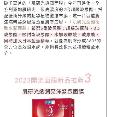
破千萬片的
「
肌研光透潤面膜
」
今年再進化，全
系列添加肌研史上最高濃度的
2
倍超級玻尿酸，搭
配全新升級的超導植物纖維布膜，敷一片就能將
滿滿精華深層浸透至肌膚底層。「
肌研光透潤極
致水潤面膜
」
嚴選5重玻尿酸：超級玻尿酸、3D
玻尿酸、吸附型玻
尿酸、水解玻尿酸、玻尿酸，
同時加入日本藍藻精華
，就像為肌膚形成360°的
全方位長效鎖水網，能夠有效鎖水並持續釋放水
分。
3
2023開架面膜新品推薦
肌研光透潤亮澤緊緻面膜