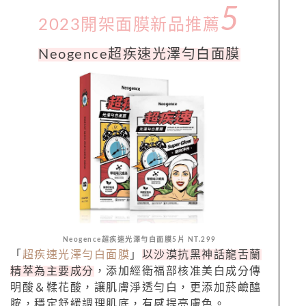
5
2023開架面膜新品推薦
Neogence超疾速光澤勻白面膜
Neogence超疾速光澤勻白面膜5片 NT.299
「
超疾速光澤勻白面膜
」
以沙漠抗黑神話龍舌蘭
精萃為主要成分
，添加經衛福部核准美白成分傳
明酸＆鞣花酸，讓肌膚淨透勻白，更添加菸鹼醯
胺，穩定舒緩調理肌底，有感提亮膚色。