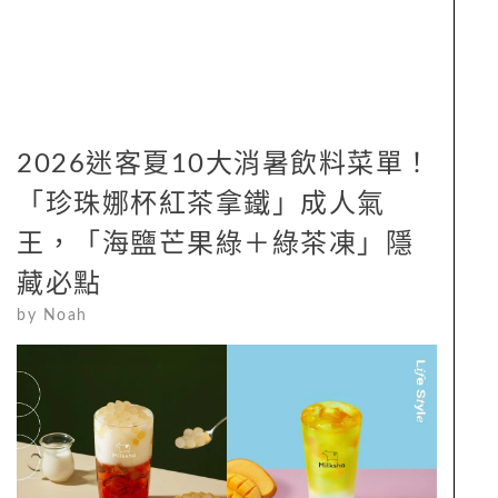
2026迷客夏10大消暑飲料菜單！
「珍珠娜杯紅茶拿鐵」成人氣
王，「海鹽芒果綠＋綠茶凍」隱
藏必點
by
Noah