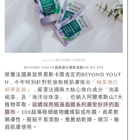
source:
BEYOND YOUTH
BEYOND YOUTH
極藻煥白精華
面膜4片 NT.290
榮獲法國美妝界奧斯卡獎肯定的
BEYOND YOUT
H，今年特別針對乾燥粗糙肌膚推出「
極藻煥白
精華
面膜
」，嚴選
法國兩大核心煥白成分「
泡葉
褐藻」及「
海洋珍珠藻」，
也納入阿爾卑斯山7大
植物萃取，
延續採用極藻面膜系列廣受好評的面
膜布
，10X超導極細植物纖維製成布膜，高柔軟
親膚性，服貼不易滑脫，推薦給乾燥、暗沉、敏
弱肌膚使用。