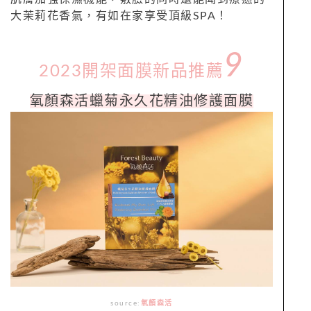
大茉莉花香氣，有如在家享受頂級SPA！
9
2023開架面膜新品推薦
氧
顏
森
活
蠟菊永久花精油修護面膜
source:
氧
顏
森
活