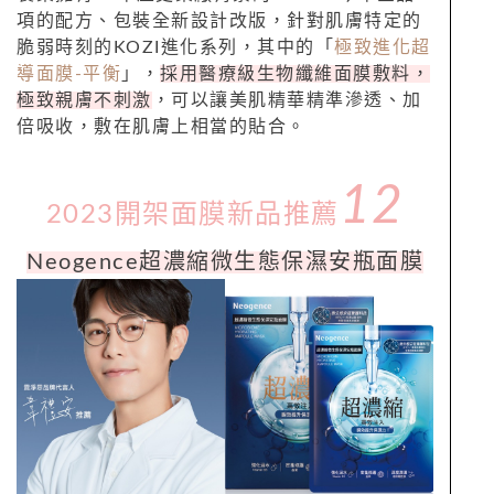
項的配方、包裝全新設計改版，針對肌膚特定的
脆弱時刻的
KOZI
進化系列，其中的「
極致進化超
導面膜-平衡
」，
採用醫療級生物纖維面膜敷料，
極致親膚不刺激
，可以讓美肌精華精準滲透、加
倍吸收，敷在肌膚上相當的貼合。
12
2023開架面膜新品推薦
Neogence超濃縮微生態保濕安瓶面膜