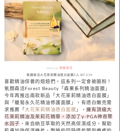
source:
氧
顏
森
活
氧
顏
森
活
大花茉莉精油透白面膜3入 NT.319
喜歡精油保養的妞妞們，這系列一定會被圈粉！
氧
顏
森
活
Forest Beauty
「
森
果系列精油面膜」
今年再推出兩款新品「大花茉莉精油透白面膜」
與「蠟菊永久花精油修護面膜」，有透白嫩亮需
求推薦「
大花茉莉精油透白面膜
」，
擁有頂級大
花茉莉精油及茉莉花精華，添加了γ-PGA神奇聚
水因子
，來自納豆萃取的天然高保濕成分，幫助
肌膚加強保濕機能，敷臉的同時還能聞到療癒的