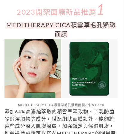
1
2023開架面膜新品推薦
MEDITHERAPY CICA積雪草毛孔緊緻
面膜
MEDITHERAPY CICA積雪草毛孔緊緻面膜7片 NT.698
添加64%高濃縮萃取的積雪草萃取物、了乳酸菌
發酵溶胞物等成分，搭配網狀
面膜
設計，能夠將
這些成分深入肌膚深處，
加強鎮定與保濕肌膚，
推薦邊敷臉還可以搭配MEDITHERAPY的明星產