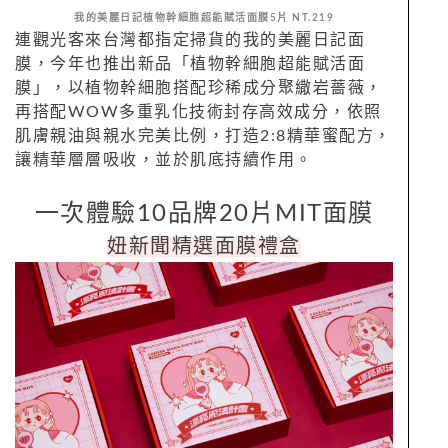
我的美麗日記植物幹細胞超能賦活
面膜5片 NT.219
連觀光客來台灣都指定掃貨的我的美麗日記面
膜，今年也推出新品「植物幹細胞超能賦活
面
膜」，以植物幹細胞搭配珍稀成分聚繖岩薔薇，
再搭配WOW多重乳化技術封存高效成分，依照
肌膚親油與親水完美比例，打造2:8精華蜜配方，
讓精華層層吸收，並於肌底持續作用。
一次體驗10品牌20片MIT面膜
妞新聞精選面膜禮盒