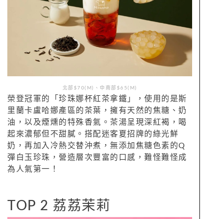
北部$70(M)、中南部$65(M)
榮登冠軍的「珍珠娜杯紅茶拿鐵」，使用的是斯
里蘭卡盧哈娜產區的茶葉，擁有天然的焦糖、奶
油，以及煙燻的特殊香氣。茶湯呈現深紅褐，喝
起來濃郁但不甜膩。搭配迷客夏招牌的綠光鮮
奶，再加入冷熱交替沖煮，無添加焦糖色素的Q
彈白玉珍珠，營造層次豐富的口感，難怪難怪成
為人氣第一！
TOP 2 荔荔茉莉