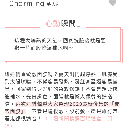
Charming
美人計
心動
瞬間
_
這種大爆熱的天氣，回家洗臉後就是要
敷一片面膜降溫補水啊～
妞妞們喜歡敷面膜嗎？夏天出門超爆熱，肌膚受
到太陽曝曬，不僅容易發熱、發紅甚至還容易變
黑，回家到得要好好的急救修護！不管是想要快
速補水、亮白膚色，面膜就是懶人保養的好搭
檔，
這次妞編輯幫大家整理2023最新發售的「開
架面膜」
，不管是曬後敷、妝前敷，還是旅行帶
著走都很適合！
（「妞新聞精選面膜禮盒」開
箱）