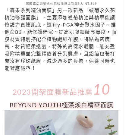
氧
顏
森
活
蠟菊永久花精油修護面膜
3入 NT.319
「
森
果系列精油面膜」另一款新品「蠟菊永久花
精油修護面膜」，主要添加蠟菊精油與精華能讓
修護力直達肌底，還有γ-PGA神奇聚水因子、維
他命B3，能修護暗沉、提高肌膚細緻亮澤度，面
膜材質特別搭配全植物纖維布膜，特點為密度
高、
材質輕柔透氣，特殊的高保水載體，
能充盈
吸附精華並完整釋放養分到肌膚，且鋁箔包裝打
開沒有珍珠紙膜，
減少過多的負擔，保養同時也
能響應減塑！
10
2023開架面膜新品推薦
BEYOND YOUTH
極藻煥白精華
面膜