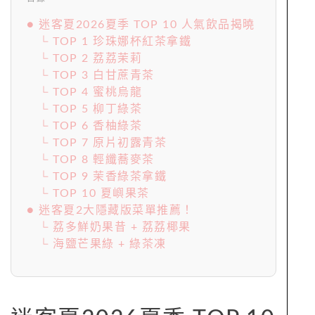
● 迷客夏2026夏季 TOP 10 人氣飲品揭曉
└ TOP 1 珍珠娜杯紅茶拿鐵
└ TOP 2 荔荔茉莉
└ TOP 3 白甘蔗青茶
└ TOP 4 蜜桃烏龍
└ TOP 5 柳丁綠茶
└ TOP 6 香柚綠茶
└ TOP 7 原片初露青茶
└ TOP 8 輕纖蕎麥茶
└ TOP 9 茉香綠茶拿鐵
└ TOP 10 夏嶼果茶
● 迷客夏2大隱藏版菜單推薦！
└ 荔多鮮奶果昔 + 荔荔椰果
└ 海鹽芒果綠 + 綠茶凍