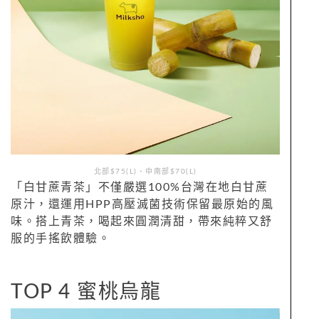
北部$75(L)、中南部$70(L)
「白甘蔗青茶」不僅嚴選100%台灣在地白甘蔗
原汁，還運用HPP高壓滅菌技術保留最原始的風
味。搭上青茶，喝起來圓潤清甜，帶來純粹又舒
服的手搖飲體驗。
TOP 4 蜜桃烏龍