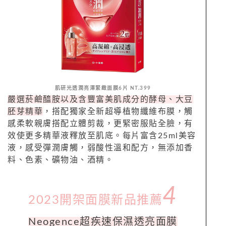
肌研光透潤亮澤緊緻面膜6片 NT.399
嚴選菸鹼醯胺以及含豐富美肌成分的酵母、大豆
胚芽精華
，搭配獨家全新超導植物纖維布膜，觸
感柔軟親膚搭配立體剪裁，更緊密服貼全臉，有
效使更多精華液釋放至肌底。每片富含25ml美容
液，感受彈潤膚觸，弱酸性溫和配方，無添加香
料、色素、礦物油、酒精。
4
2023開架面膜新品推薦
Neogence超疾速保濕透亮面膜