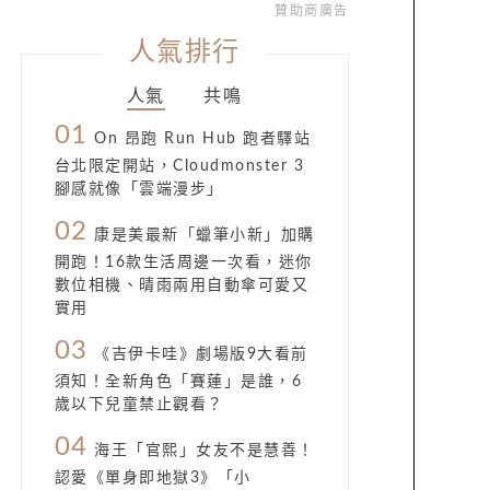
贊助商廣告
人氣排行
人氣
共鳴
01
On 昂跑 Run Hub 跑者驛站
台北限定開站，Cloudmonster 3
腳感就像「雲端漫步」
02
康是美最新「蠟筆小新」加購
開跑！16款生活周邊一次看，迷你
數位相機、晴雨兩用自動傘可愛又
實用
03
《吉伊卡哇》劇場版9大看前
須知！全新角色「賽蓮」是誰，6
歲以下兒童禁止觀看？
04
海王「官熙」女友不是慧善！
認愛《單身即地獄3》「小