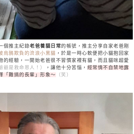
一個推主紀錄
老爸養貓日常
的帳號，推主分享自家老爸剛
被烏鴉欺負的流浪小黑貓
，於是一時心軟便把小貓抱回家
物的經驗，一開始老爸很不習慣家裡有貓，而且貓咪超愛
爺爺是救命恩人！）
，讓他十分苦惱，
經常情不自禁地露
釋「難搞的長輩」形象～
（笑）