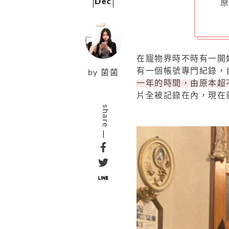
Dec
原
在寵物界時不時有一開
有一個帳號專門紀錄，
by
菌菌
一年的時間，由原本超
片全被記錄在內，現在
share