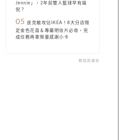
Jennie」，2年前雙人籃球早有端
倪？
05
皮克敏攻佔IKEA！8大分店限
定金色花苗＆專屬明信片必收，完
成任務再拿限量感謝小卡
贊助商廣告