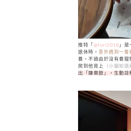
推特「
@turi2018
」是
退休時，
意外遇到一隻
養，不過由於沒有養寵
爬到他背上
（小貓知道
出「嫌棄臉」，生動詮