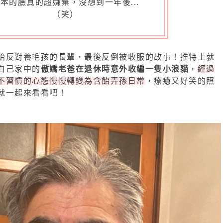
本的臉真的超嫌棄，沒想到一年後...
（笑）
始反對養毛孩的長輩，最後反倒被收服的故事！推特上就
自己家中的
傲嬌老爸在退休時意外收編一隻小浪貓
，
經過
不習慣的心態慢慢轉變為含飴弄孫日常
，療癒又好笑的照
就一起來看看吧！