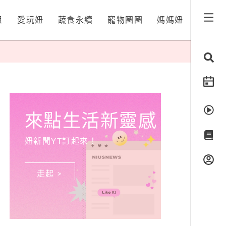
姐
愛玩妞
蔬食永續
寵物圈圈
媽媽妞
來點生活新靈感
妞新聞YT訂起來！
走起 >