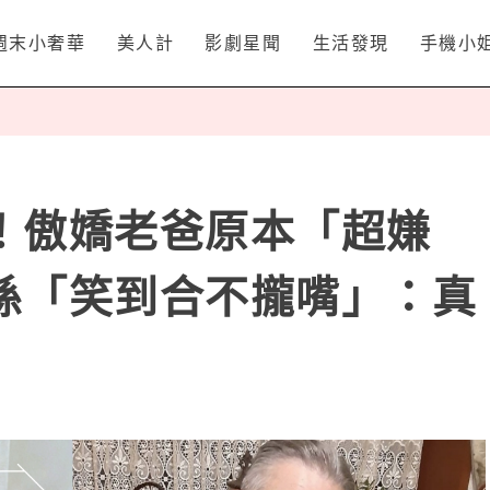
週末小奢華
美人計
影劇星聞
生活發現
手機小
！傲嬌老爸原本「超嫌
孫「笑到合不攏嘴」：真