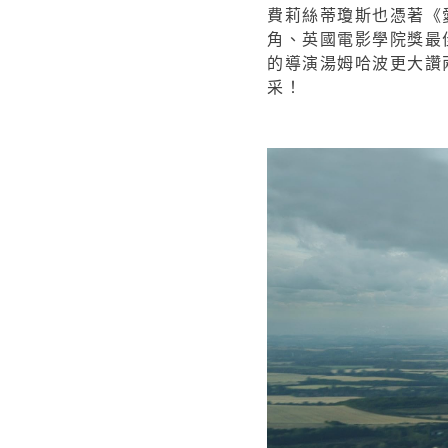
費莉絲蒂瓊斯也憑著《
角、英國電影學院獎最
的導演湯姆哈波更大讚
采！