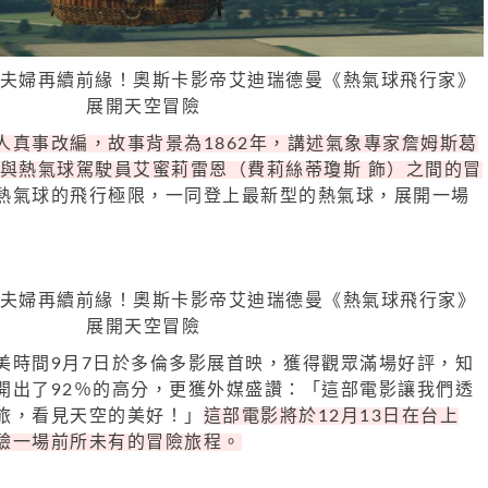
人真事改編，故事背景為1862年，講述氣象專家詹姆斯葛
）與熱氣球駕駛員艾蜜莉雷恩（費莉絲蒂瓊斯 飾）之間的冒
熱氣球的飛行極限，一同登上最新型的熱氣球，展開一場
美時間9月7日於多倫多影展首映，獲得觀眾滿場好評，知
開出了92％的高分，更獲外媒盛讚：「這部電影讓我們透
旅，看見天空的美好！」
這部電影將於12月13日在台上
驗一場前所未有的冒險旅程。