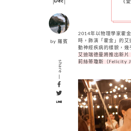
Dec
《
2014年以物理學家
時，飾演「霍金」的艾迪瑞
by
羅賓
動神經疾病的樣貌，幾
艾迪瑞德曼將推出新片
莉絲蒂瓊斯（Felicity
share