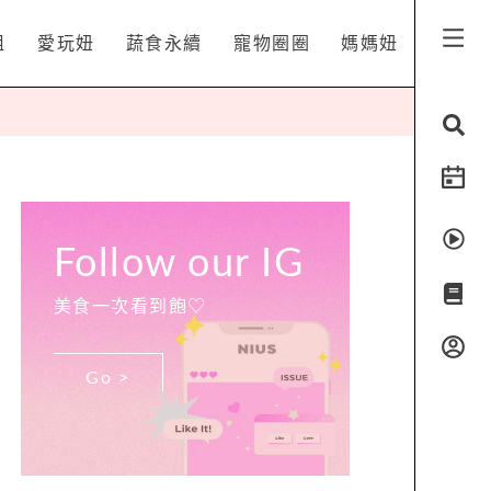
姐
愛玩妞
蔬食永續
寵物圈圈
媽媽妞
Follow our IG
美食一次看到飽♡
Go >