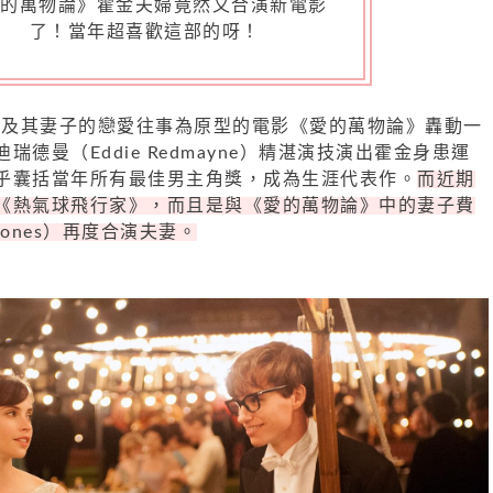
愛的萬物論》霍金夫婦竟然又合演新電影
了！當年超喜歡這部的呀！
霍金及其妻子的戀愛往事為原型的電影《愛的萬物論》轟動一
德曼（Eddie Redmayne）精湛演技演出霍金身患運
乎囊括當年所有最佳男主角獎，成為生涯代表作。
而近期
《熱氣球飛行家》，而且是與《愛的萬物論》中的妻子費
 Jones）再度合演夫妻。