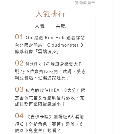
贊助商廣告
人氣排行
人氣
共鳴
01
On 昂跑 Run Hub 跑者驛站
台北限定開站，Cloudmonster 3
腳感就像「雲端漫步」
02
Netflix《母胎單身戀愛大作
戰2》9位嘉賓IG公開！玹諝、受志
粉絲暴漲、珉鴻追蹤廷允了
03
皮克敏攻佔IKEA！8大分店限
定金色花苗＆專屬明信片必收，完
成任務再拿限量感謝小卡
04
《吉伊卡哇》劇場版9大看前
須知！全新角色「賽蓮」是誰，6
歲以下兒童禁止觀看？