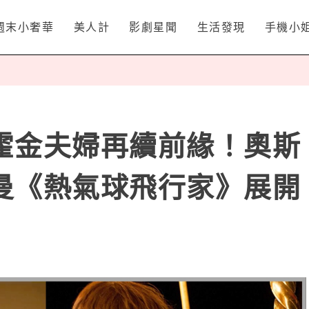
週末小奢華
美人計
影劇星聞
生活發現
手機小
霍金夫婦再續前緣！奧斯
曼《熱氣球飛行家》展開