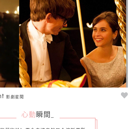
nt
影劇星聞
心動
瞬間
_