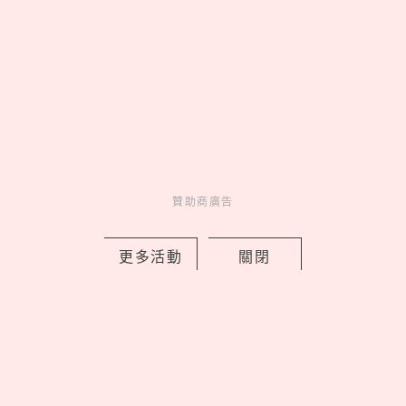
EASY SHOP 26週年慶開跑！「戀戀星
光」系列買一送一，美到捨不得只藏起
來
by PRSTANd
Charming
美人計
14 hours ago
贊助商廣告
更多活動
關閉
lululemon 2026 秋季 Fast and Free™