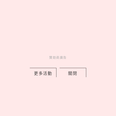
中山區有最美巴黎花店！「vacanza
Fleurs假期花町」開幕5大必逛，鮮花花
束變飾品免費續
by 喬
Charming
美人計
11 hours ago
贊助商廣告
更多活動
關閉
史努比酷哥喬針織衫！TOMMY