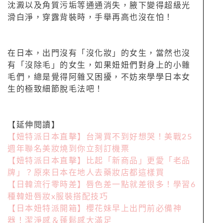
沈澱以及角質污垢等通通消失，腋下變得超級光
滑白淨，穿露背裝時，手舉再高也沒在怕！
在日本，出門沒有「沒化妝」的女生，當然也沒
有「沒除毛」的女生，如果妞妞們對身上的小雜
毛們，總是覺得阿雜又困擾，不妨來學學日本女
生的極致細節脫毛法吧！
【延伸閱讀】
【妞特派日本直擊】台灣買不到好想哭！美戰25
週年聯名美妝燒到你立刻訂機票
【妞特派日本直擊】比起「新商品」更愛「老品
牌」？原來日本在地人去藥妝店都這樣買
【日韓流行零時差】唇色差一點就差很多！學習6
種韓妞唇妝x服裝搭配技巧
【日本妞特派開箱】櫻花妹早上出門前必備神
器！潔淨感＆蓬鬆感大滿足