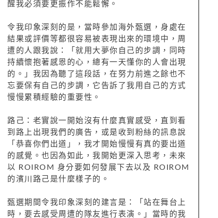
醒我必須要更振作不能鬆懈。
令我印象深刻的是，當時參加海外甄選，身處在
結果或評價等都很容易被表現出來的環境中，周
遭的人跟我說：「就用大夢你自己的步調，同時
持續懷抱著感恩的心，總有一天懂你的人會出現
的。」我因為聽了這段話，在努力前進之餘也不
忘要保有自己的步調，它告訴了我用自己的方式
慢慢累積經驗的重要性。
路己：老實說一開始沒有什麼真實感受，直到看
到路上出現我們的廣告，或是收到粉絲的訊息說
「恭喜你們出道」，我才開始慢慢有真的要出道
的感覺。也因為如此，我開始更深入思考，未來
以 ROIROM 身分要如何發展下去以及 ROIROM
的濱川路己是什麼樣子的。
甄選期間令我印象深刻的建言是：「站在舞台上
時，要去感受周遭的隊友進行表演。」當時的我