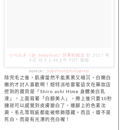
リベルタ（@_babyfoot）分享的貼文
於
2017 年
4月 月 5 1:46上午 PDT
張貼
source:
_babyfoot@instagram
除完毛之後，肌膚當然不能黑黑又暗沉，白嫩白
嫩的才討人喜歡啊！妞特派哈雷蜜這次在藥妝店
挖到的寶貝是「Shiro ashi Hime 身體美白乳
液」，上面寫著「白腳美人」，擦上後只要10秒
鐘就可以感覺到皮膚變白了，連腳上的色素沈
澱、毛孔等瑕疵都能被修飾隱藏。而且，還不是
死白，而是有光澤的亮白喔！