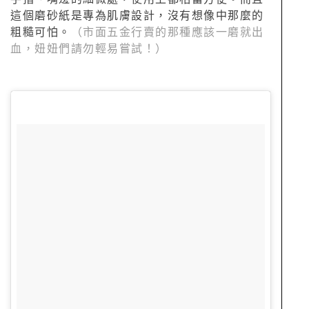
這個磨砂紙是專為肌膚設計，沒有想像中那麼的
粗糙可怕。
（市面五金行賣的那種應該一磨就出
血，妞妞們請勿輕易嘗試！）