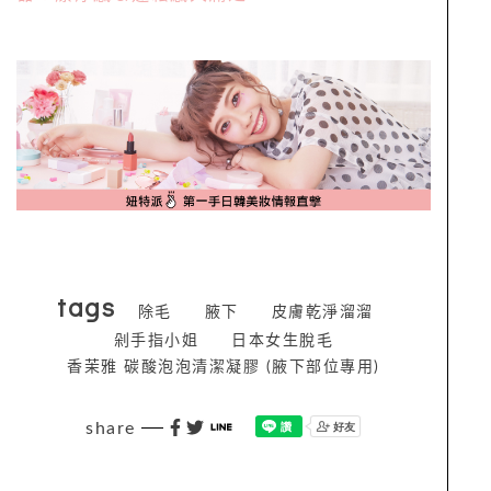
tags
除毛
腋下
皮膚乾淨溜溜
剁手指小姐
日本女生脫毛
香茉雅 碳酸泡泡清潔凝膠 (腋下部位專用)
share