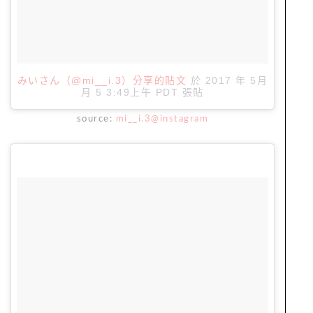
みいさん（@mi__i.3）分享的貼文
於
2017 年 5月
月 5 3:49上午 PDT
張貼
source:
mi__i.3@instagram