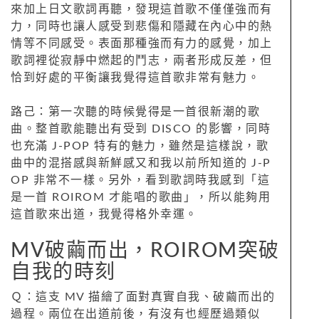
來加上日文歌詞再聽，發現這首歌不僅僅強而有
力，同時也讓人感受到悲傷和隱藏在內心中的熱
情等不同感受。表面那種強而有力的感覺，加上
歌詞裡從寂靜中燃起的鬥志，兩者形成反差，但
恰到好處的平衡讓我覺得這首歌非常有魅力。
路己：第一次聽的時候覺得是一首很新潮的歌
曲。整首歌能聽出有受到 DISCO 的影響，同時
也充滿 J-POP 特有的魅力，雖然是這樣說，歌
曲中的混搭感與新鮮感又和我以前所知道的 J-P
OP 非常不一樣。另外，看到歌詞時我感到「這
是一首 ROIROM 才能唱的歌曲」，所以能夠用
這首歌來出道，我覺得格外幸運。
MV破繭而出，ROIROM突破
自我的時刻
Ｑ：這支 MV 描繪了面對真實自我、破繭而出的
過程。兩位在出道前後，有沒有也經歷過類似