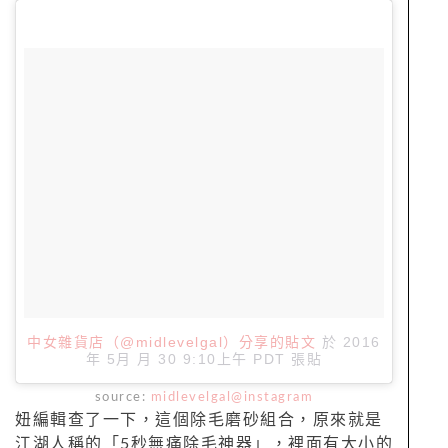
中女雜貨店（@midlevelgal）分享的貼文
於
2016
年 5月 月 30 9:10上午 PDT
張貼
source:
midlevelgal@instagram
妞編輯查了一下，這個除毛磨砂組合，原來就是
江湖人稱的「5秒無痛除毛神器」，裡面有大小的