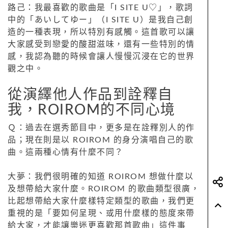
路己：我最喜歡的歌曲是「I SITE U♡」，歌詞
中的「あいしてゆー」（I SITE U）是我自己創
造的一種表現，所以特別有感觸。這首歌可以讓
大家感受到戀愛的酸甜滋味，還有一些特別的情
感，我認為聽的時候會讓人慢慢沉浸在它的世界
觀之中。
從演繹他人作品到詮釋自
我，ROIROM的不同心境
Ｑ：過去在選秀節目中，更多是在詮釋別人的作
品；現在則是以 ROIROM 的身分演唱自己的歌
曲。這兩種心情有什麼不同？
大夢：我們很明確的知道 ROIROM 想做什麼以
及想帶給大家什麼。ROIROM 的歌曲類型很廣，
比起想帶給大家什麼樣特定類型的歌曲，我們更
重視的是「要如何呈現、或用什麼樣的態度來帶
給大家，才能讓樂迷更喜歡那首歌曲」這件事