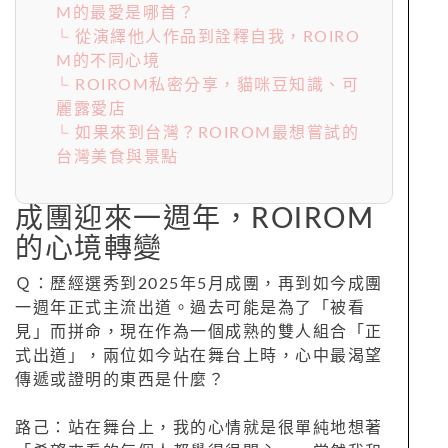
M的最愛是哪首？
└ 從演繹他人作品到詮釋自我，ROIRO
M的不同心境
└ ROIROM私密分享，貓咪豆知識、可
麗露愛店
└ 如果來到台灣？ROIROM最想嘗試的
台灣美食與景點
成團迎來一週年，ROIROM
的心境轉變
Ｑ：歷經選秀到2025年5月成團，再到如今成團
一週年正式主流出道。過去可能是為了「被看
見」而拼命，現在作為一個成熟的雙人組合「正
式出道」，兩位如今站在舞台上時，心中最渴望
傳遞或證明的東西是什麼？
路己：站在舞台上，我的心情就是很單純地想著