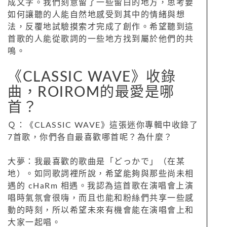
成文字。我們刻意留了一些留白的地方，思考要
如何讓聽的人能自然地感受到其中的情緒與想
法，反覆地試驗摸索才完成了創作。希望聽到這
首歌的人能從歌詞的一些地方找到屬於他們的共
鳴。
《CLASSIC WAVE》收錄
曲，ROIROM的最愛是哪
首？
Ｑ：《CLASSIC WAVE》這張迷你專輯中收錄了
7首歌，你們各自最喜歡哪首呢？為什麼？
大夢：我最喜歡的歌曲是「どっかで」（在某
地）。如同歌詞裡所說，希望能夠與那些尚未相
遇的 cHaRm 相遇。我認為這首歌在演唱會上演
唱時氣氛會很嗨，而且也能和粉絲們共享一些感
動的時刻，所以希望未來有機會能在演唱會上和
大家一起唱。