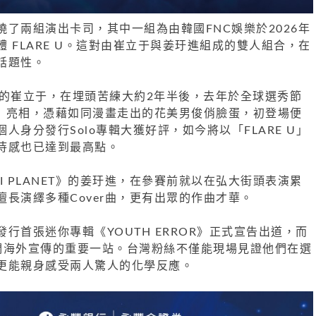
了兩組演出卡司，其中一組為由韓國FNC娛樂於2026年
 FLARE U。這對由崔立于與姜玗進組成的雙人組合，在
話題性。
掘的崔立于，在埋頭苦練大約2年半後，去年於全球選秀節
ANET》亮相，憑藉如同漫畫走出的花美男俊俏臉蛋，初登場便
人身分發行Solo專輯大獲好評，如今將以「FLARE U」
待感也已達到最高點。
II PLANET》的姜玗進，在參賽前就以在弘大街頭表演累
長演繹多種Cover曲，更有出眾的作曲才華。
日已發行首張迷你專輯《YOUTH ERROR》正式宣告出道，而
們海外宣傳的重要一站。台灣粉絲不僅能現場見證他們在選
更能親身感受兩人驚人的化學反應。