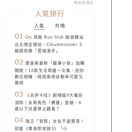
贊助商廣告
人氣排行
人氣
共鳴
01
On 昂跑 Run Hub 跑者驛站
台北限定開站，Cloudmonster 3
腳感就像「雲端漫步」
02
康是美最新「蠟筆小新」加購
開跑！16款生活周邊一次看，迷你
數位相機、晴雨兩用自動傘可愛又
實用
03
《吉伊卡哇》劇場版9大看前
須知！全新角色「賽蓮」是誰，6
歲以下兒童禁止觀看？
04
海王「官熙」女友不是慧善！
認愛《單身即地獄3》「小