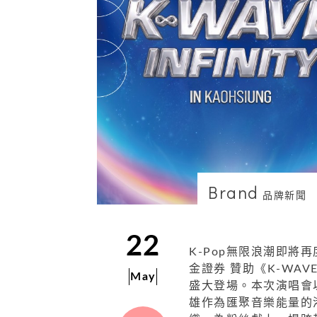
Brand
品牌新聞
22
K-Pop無限浪潮即
金證券 贊助《K-WAV
May
盛大登場。本次演唱會
雄作為匯聚音樂能量的