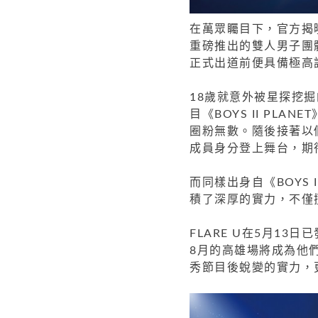
在萬眾矚目下，官方揭曉
重磅推出的雙人男子團體
正式出道前便具備極高
18歲就意外被星探挖
目《BOYS II PL
圈粉無數。隨後接著以個
成員身分登上舞台，期
而同樣出身自《BOYS 
積了深厚的實力，不僅擅
FLARE U在5月13
8月的高雄場將成為他
秀節目後蛻變的實力，