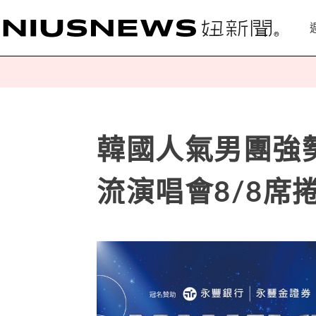
韓國人氣男團強勢
流演唱會8/8席