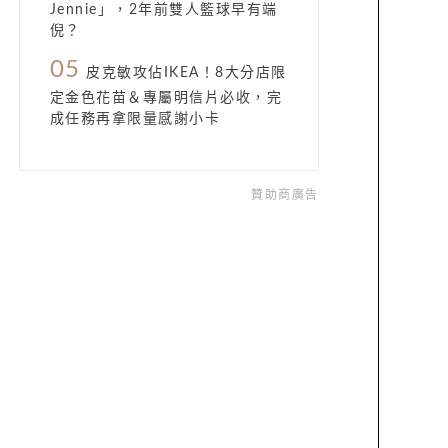
Jennie」，2年前雙人籃球早有端
倪？
05
皮克敏攻佔IKEA！8大分店限
定金色花苗＆專屬明信片必收，完
成任務再拿限量感謝小卡
贊助商廣告