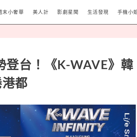
週末小奢華
美人計
影劇星聞
生活發現
手機小
登台！《K-WAVE》韓
捲港都