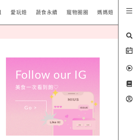
姐
愛玩妞
蔬食永續
寵物圈圈
媽媽妞
Follow our IG
美食一次看到飽♡
Go >