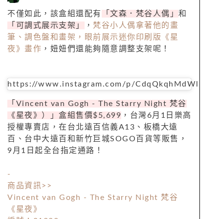
不僅如此，該盒組還配有
「文森．梵谷人偶」
和
「可調式展示支架」
，
梵谷小人偶拿著他的畫
筆、調色盤和畫架，眼前展示迷你印刷版《星
夜》畫作
，妞妞們還能夠隨意調整支架呢！
https://www.instagram.com/p/CdqQkqhMdWl
「
Vincent van Gogh - The Starry Night
梵谷
《星夜》）」盒組售價
$5
,
699
，台灣
6
月
1
日樂高
授權專賣店，在台北遠百信義
A13
、板橋大遠
百、台中大遠百和新竹巨城
SOGO
百貨等販售，
9
月
1
日起全台指定通路！
-
商品資訊
>>
Vincent van Gogh - The Starry Night
梵谷
《星夜》