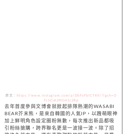
原文：
https://www.instagram.com/p/DbFxFblCTXh/?igsh=O
Tc5ZjA2MG41c2Rp
去年首度參與文博會就掀起排隊熱潮的WASABI
BEAR芥末熊，是來自韓國的人氣IP，以跩萌眼神
加上鮮明角色設定圈粉無數，每次推出新品都吸
引粉絲搶購，跨界聯名更是一波接一波。除了招