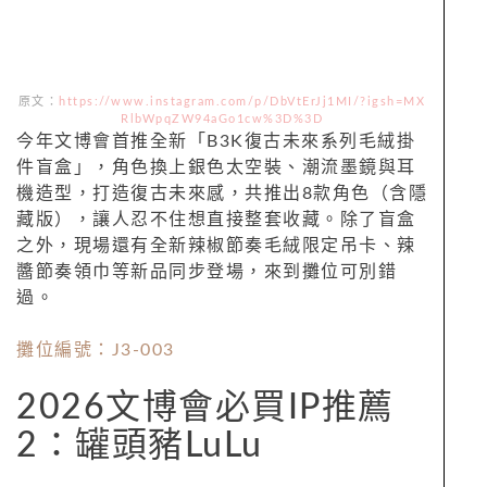
原文：
https://www.instagram.com/p/DbVtErJj1MI/?igsh=MX
RlbWpqZW94aGo1cw%3D%3D
今年文博會首推全新「B3K復古未來系列毛絨掛
件盲盒」，角色換上銀色太空裝、潮流墨鏡與耳
機造型，打造復古未來感，共推出8款角色（含隱
藏版），讓人忍不住想直接整套收藏。除了盲盒
之外，現場還有全新辣椒節奏毛絨限定吊卡、辣
醬節奏領巾等新品同步登場，來到攤位可別錯
過。
攤位編號：J3-003
2026文博會必買IP推薦
2：罐頭豬LuLu