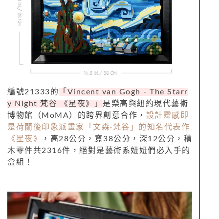
編號
21333
的
「
Vincent van Gogh - The Starr
y Night
梵谷 《星夜》」
是樂高與紐約現代藝術
博物館（
MoMA
）的跨界創意合作，
設計靈感即
是荷蘭後印象派畫家「文森·梵谷」的知名代表作
《星夜》
，高28公分，寬38公分，深12公分，積
木零件共2316件，絕對是藝術系妞妞們必入手的
盒組！