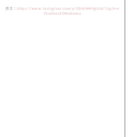
原文：
https://www.instagram.com/p/DbIKNMYgI5A/?igsh=e
TExdmxsZDNobmwy