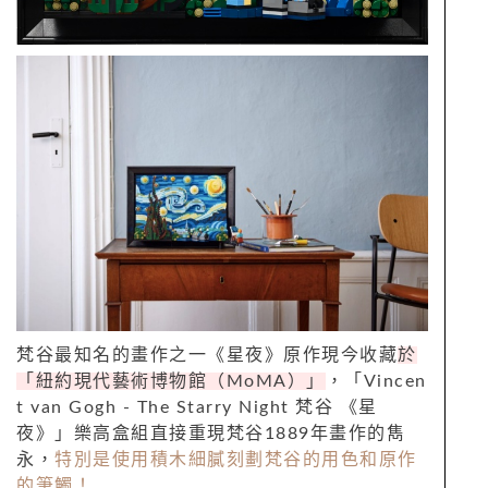
梵谷最知名的畫作之一《星夜》原作現今收藏
於
「紐約現代藝術博物館（MoMA）」
，「
Vincen
t van Gogh - The Starry Night
梵谷 《星
夜》」樂高盒組直接重現梵谷1889年畫作的雋
永，
特別是使用積木細膩刻劃梵谷的用色和原作
的筆觸！