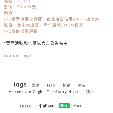
編號：
21333
售價：
$5
,
699
元
開賣：
6/1
樂高授權專賣店：台北遠百信義
A13
、板橋大
遠百、台中大遠百、新竹巨城
SOGO
百貨
9/1
全台指定通路
*
實際活動和售價以官方公告為主
source
：
lego
tags
樂高
lego
梵谷
星夜
Vincent van Gogh - The Starry Night
積木
share