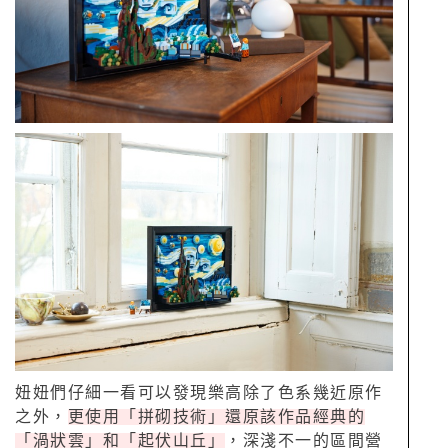
妞妞們仔細一看可以發現樂高除了色系幾近原作
之外，
更使用「拼砌技術」還原該作品經典的
「渦狀雲」和「起伏山丘」
，深淺不一的區間營