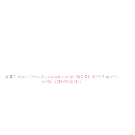
原文：
https://www.instagram.com/p/DbQIDBIiUX9/?igsh=N
GR0bmg2MW03ZXFm