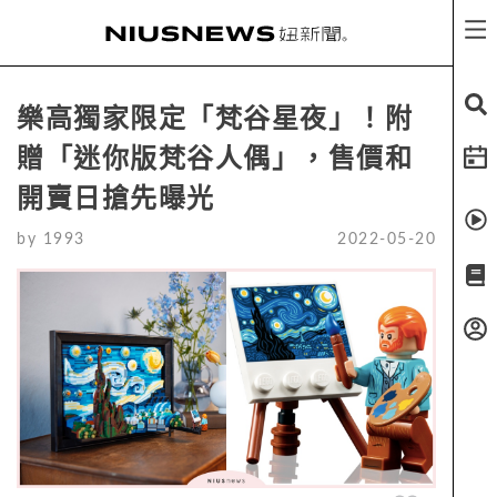
樂高獨家限定「梵谷星夜」！附
贈「迷你版梵谷人偶」，售價和
開賣日搶先曝光
by
1993
2022-05-20