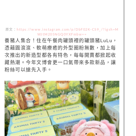
原文：
https://www.instagram.com/p/DbF02K-CS9_/?igsh=M
WJtM205NGQ0YXFmbw==
養豬人集合！住在午餐肉罐頭裡的罐頭豬LuLu，
憑藉圓滾滾、軟萌療癒的外型圈粉無數，加上每
次推出的新造型都各有特色，每每開賣都掀起收
藏熱潮。今年文博會更一口氣帶來多款新品，讓
粉絲可以搶先入手。