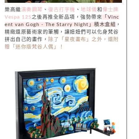
樂高繼
演奏鋼琴
、
復古打字機
、
地球儀
和
偉士牌
Vespa 125
之後再推全新品項，強勢帶來
「
Vinc
ent van Gogh - The Starry Night
」積木盒組
，
精緻還原藝術家的筆觸，讓妞妞們可以化身梵谷
拼出自己的畫作，
除了「星夜畫布」之外，還附
贈「迷你版梵谷人偶」！