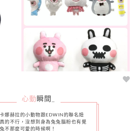
心動
瞬間
_
卡娜赫拉的小動物跟EDWIN的聯名妞
真的不行，沒想到身為兔兔腦粉也有覺
兔不那麼可愛的時候啊！