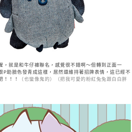
喔，就是和牛仔褲聯名，感覺很不錯啊～但轉到正面一
跟P助臉色發青成這樣，居然還維持著招牌表情，這已經不
吧！！！
（也蠻像鬼的）（把我可愛的粉紅兔兔跟白白胖