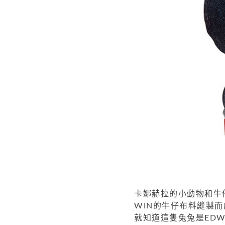
卡娜赫拉的小動物和牛
WIN的牛仔布料縫製
就知道這隻兔兔是EDW