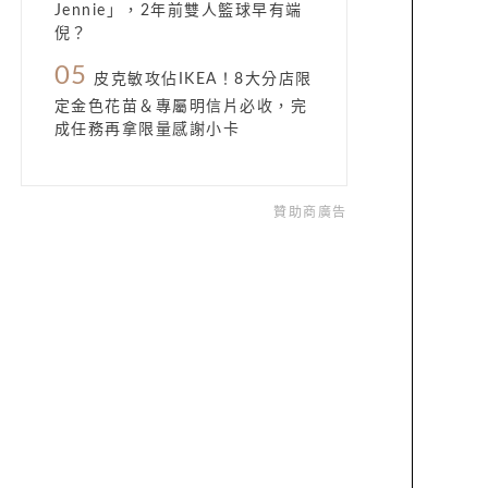
Jennie」，2年前雙人籃球早有端
倪？
05
皮克敏攻佔IKEA！8大分店限
定金色花苗＆專屬明信片必收，完
成任務再拿限量感謝小卡
贊助商廣告