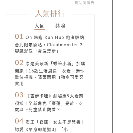
贊助商廣告
人氣排行
人氣
共鳴
01
On 昂跑 Run Hub 跑者驛站
台北限定開站，Cloudmonster 3
腳感就像「雲端漫步」
02
康是美最新「蠟筆小新」加購
開跑！16款生活周邊一次看，迷你
數位相機、晴雨兩用自動傘可愛又
實用
03
《吉伊卡哇》劇場版9大看前
須知！全新角色「賽蓮」是誰，6
歲以下兒童禁止觀看？
04
海王「官熙」女友不是慧善！
認愛《單身即地獄3》「小