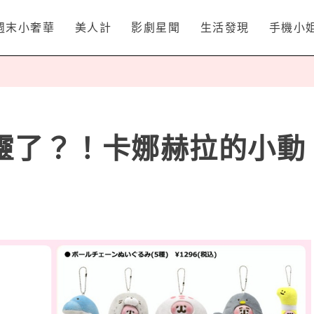
週末小奢華
美人計
影劇星聞
生活發現
手機小
靈了？！卡娜赫拉的小動