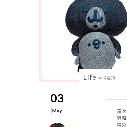
Life
生活發現
03
May
這次
編輯
得兔