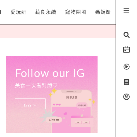
姐
愛玩妞
蔬食永續
寵物圈圈
媽媽妞
Follow our IG
美食一次看到飽♡
Go >