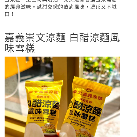
的經典滋味。鹹甜交織的療癒風味，濃郁又不膩
口！
嘉義崇文涼麵 白醋涼麵風
味雪糕