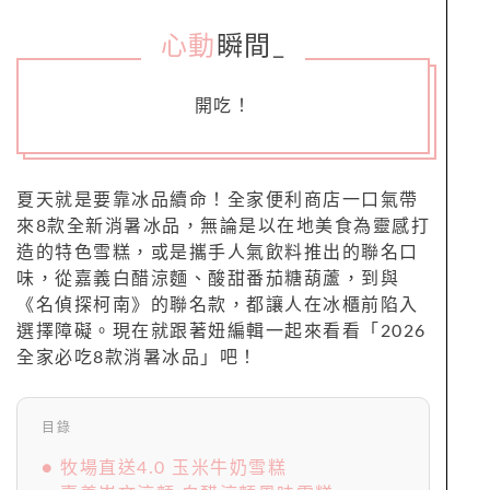
心動
瞬間
_
開吃！
夏天就是要靠冰品續命！全家便利商店一口氣帶
來8款全新消暑冰品，無論是以在地美食為靈感打
造的特色雪糕，或是攜手人氣飲料推出的聯名口
味，從嘉義白醋涼麵、酸甜番茄糖葫蘆，到與
《名偵探柯南》的聯名款，都讓人在冰櫃前陷入
選擇障礙。現在就跟著妞編輯一起來看看「2026
全家必吃8款消暑冰品」吧！
目錄
● 牧場直送4.0 玉米牛奶雪糕