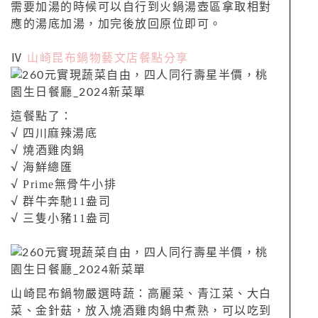
需要加湯的時候可以自行到火鍋湯壺區拿取相對
應的湯底加湯，加完後放回原位即可。
Ⅳ
山崎昆布鍋物藝文店餐點分享
這餐點了：
√ 四川麻辣湯底
√ 燒酒雞肉鍋
海鮮總匯
√
Prime無骨牛小排
√
群牛奔馳11盎司
√
三隻小豬11盎司
√
山崎昆布鍋物嚴選時蔬：高麗菜、青江菜、大白
菜、金針菇，放入燒酒雞肉鍋中煮熟，可以吃到