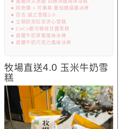
● 嘉義崇文涼麵 白醋涼麵風味雪糕
● 阿奇儂 × 可果美 番茄糖葫蘆冰棒
● 百吉 謎之雪糕2.0
● 立頓奶茶紅茶流心雪糕
● CoCo都可楊枝甘露雪糕
● 首爾牛奶草莓風味冰棒
● 首爾牛奶巧克力風味冰棒
牧場直送4.0 玉米牛奶雪
糕