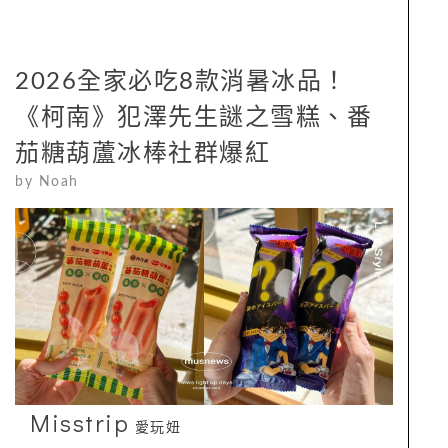
2026全家必吃8款消暑冰品！
《柯南》犯澤先生謎之雪糕、番
茄糖葫蘆冰棒社群爆紅
by
Noah
Misstrip
愛玩妞