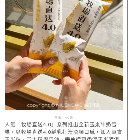
售價：40元
人氣「牧場直送4.0」系列推出全新玉米牛奶雪
糕，以牧場直送4.0鮮乳打造滑順口感，加入真實
玉米粒、芝士粉與奶油，完美還原香濃玉米濃湯