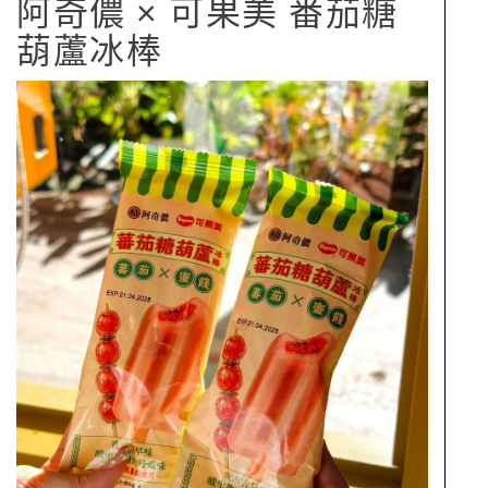
阿奇儂 × 可果美 番茄糖
葫蘆冰棒