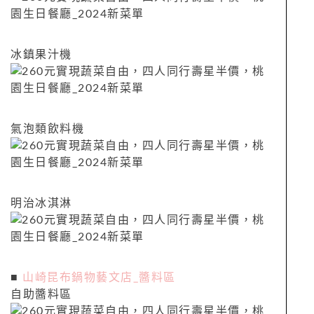
冰鎮果汁機
氣泡類飲料機
明治冰淇淋
■
山崎昆布鍋物藝文店_醬料區
自助醬料區