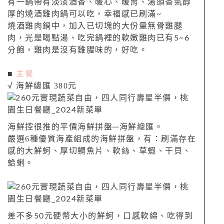
有一鍋帶有淡淡酒香、暖心、暖胃、湯頭香氣醇
厚的燒酒雞肉鍋可以吃，幸福感已刷滿~
燒酒雞肉鍋中，加入已切塊的大份量無骨雞腿
肉，光是喝點湯、吃完鍋裡的軟嫩雞肉已有5~6
分飽，雞肉是沒有雞腥味的，好吃。
主餐
■
海鮮總匯 380元
√
海鮮控很推的平價海鮮拼盤─海鮮總匯。
嚴選6種優質海產組成的海鮮拼盤，有：刷滿存在
感的大鮮蚵、厚切鯛魚片、軟絲、草蝦、干貝、
蛤蜊。
差不多50元硬幣大小的鮮蚵，口感軟綿、吃得到