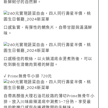
新鮮蚵仔的自然鮮。
口感紮實、有彈性的鯛魚片，自帶甘甜與滿滿鮮
味。
口感極佳的軟絲，以火鍋湯底汆燙煮熟後，可以
吃到鎖在滑嫩肉質裡的鮮甜。
Prime無骨牛小排 720元
√
Prime無骨牛小
自帶高顏值大理石油花紋路的薄切
排，放入川味麻辣湯底中涮煮5~7分熟，享受最
佳的軟嫩口感與在嘴裡散開的牛鮮味。