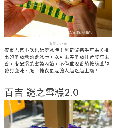
售價：45元
夜市人氣小吃也能變冰棒！阿奇儂攜手可果美推
出的番茄糖葫蘆冰棒，以可果美番茄打造酸甜果
香，搭配爆漿蜜餞內餡，不僅重現番茄糖葫蘆的
酸甜滋味，脆口糖衣更是讓人越吃越上癮！
百吉 謎之雪糕2.0