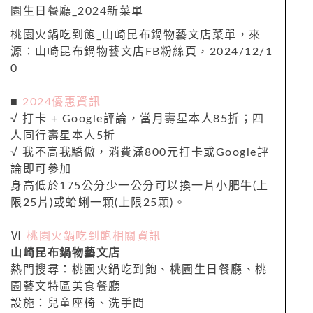
桃園火鍋吃到飽_山崎昆布鍋物藝文店菜單，來
源：山崎昆布鍋物藝文店FB粉絲頁，2024/12/1
0
■
2024優惠資訊
√ 打卡 + Google評論，當月壽星本人85折；四
人同行壽星本人5折
√ 我不高我驕傲，消費滿800元打卡或Google評
論即可參加
身高低於175公分少一公分可以換一片小肥牛(上
限25片)或蛤蜊一顆(上限25顆)。
Ⅵ
桃園火鍋吃到飽相關資訊
山崎昆布鍋物藝文店
熱門搜尋：桃園火鍋吃到飽、桃園生日餐廳、桃
園藝文特區美食餐廳
設施：兒童座椅、洗手間