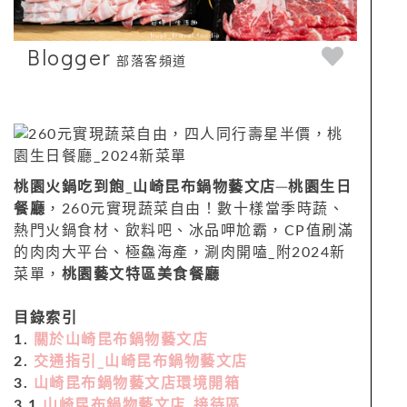
Blogger
部落客頻道
桃園火鍋吃到飽
_
山崎昆布鍋物藝文店
─
桃園生日
餐廳
，260元實現蔬菜自由！數十樣當季時蔬、
熱門火鍋食材、飲料吧、冰品呷尬霸，CP值刷滿
的肉肉大平台、極鱻海產，涮肉開嗑_附2024新
菜單，
桃園藝文特區美食餐廳
目錄索引
1.
關於山崎昆布鍋物藝文店
2.
交通指引_山崎昆布鍋物藝文店
3.
山崎昆布鍋物藝文店環境開箱
3.1
山崎昆布鍋物藝文店_接待區