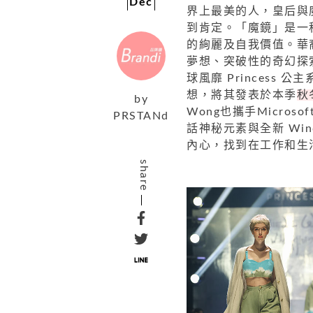
Dec
界上最美的人，皇后與
到肯定。「魔鏡」是一
的絢麗及自我價值。華裔設
夢想、突破性的奇幻探索旅
球風靡 Princess 
想，將其發表於本季
秋冬
by
Wong也攜手Microso
PRSTANd
話神秘元素與全新 Wi
內心，找到在工作和生
share