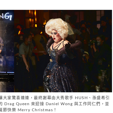
讓大家驚喜連連，最終謝幕由大秀歌手 HUSH、孫盛希引
rag Queen 來迎接 Daniel Wong 與工作同仁們，並
樂 Merry Christmas！