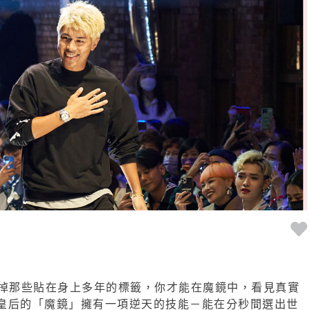
see？撕掉那些貼在身上多年的標籤，你才能在魔鏡中，看見真實
皇后的「魔鏡」擁有一項逆天的技能－能在分秒間選出世