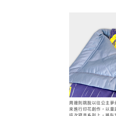
周邊則跳脫以往公主夢幻
來進行印花創作，以童
這次寢具系列上，將臥