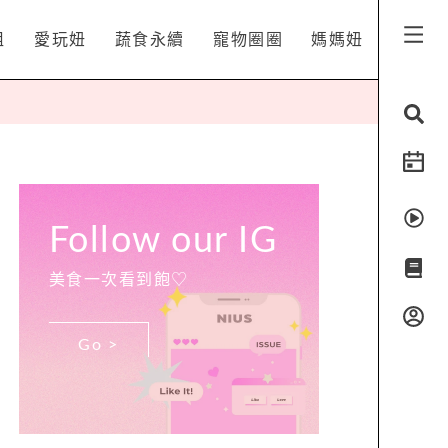
姐
愛玩妞
蔬食永續
寵物圈圈
媽媽妞
Follow our IG
美食一次看到飽♡
Go >