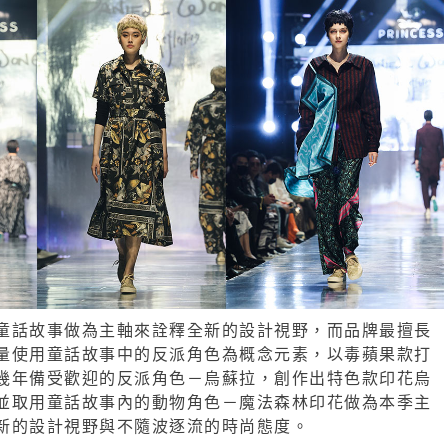
童話故事做為主軸來詮釋全新的設計視野，而品牌最擅長
量使用童話故事中的反派角色為概念元素，以毒蘋果款打
幾年備受歡迎的反派角色－烏蘇拉，創作出特色款印花烏
並取用童話故事內的動物角色－魔法森林印花做為本季主
新的設計視野與不隨波逐流的時尚態度。