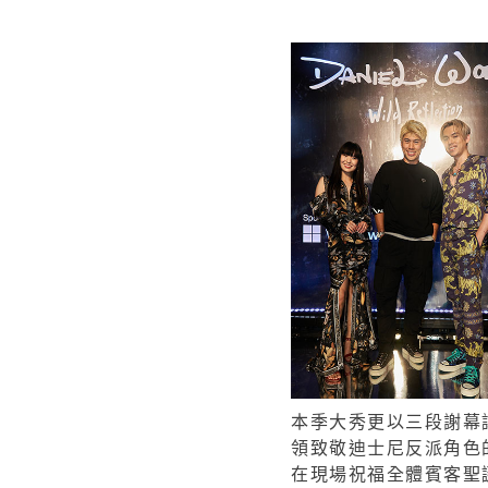
本季大秀更以三段謝幕
領致敬迪士尼反派角色的 D
在現場祝福全體賓客聖誕節快