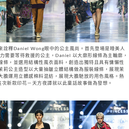
詮釋Daniel Wong眼中的公主風尚。首先登場是睡美人
力需要等待救援的公主，Daniel 以大廓形線條為主輪廓，
線條，並選用結構性風衣面料，創造出獨特且具有慵懶性
茉莉公主造型以大量抽皺立體結構做為服裝線條，展現茉
大膽運用立體感棉料混紡，展現大膽馳放的用色風格。熱
el 這次新款印花－天方夜譚就以此童話故事做為發想。