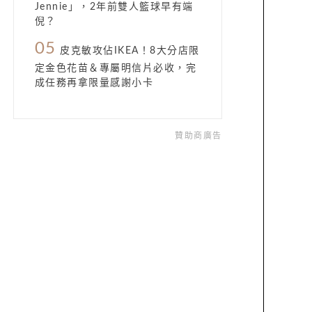
Jennie」，2年前雙人籃球早有端
倪？
05
皮克敏攻佔IKEA！8大分店限
定金色花苗＆專屬明信片必收，完
成任務再拿限量感謝小卡
贊助商廣告