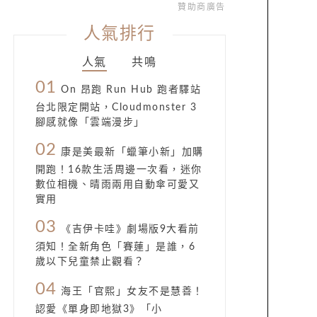
贊助商廣告
人氣排行
人氣
共鳴
01
On 昂跑 Run Hub 跑者驛站
台北限定開站，Cloudmonster 3
腳感就像「雲端漫步」
02
康是美最新「蠟筆小新」加購
開跑！16款生活周邊一次看，迷你
數位相機、晴雨兩用自動傘可愛又
實用
03
《吉伊卡哇》劇場版9大看前
須知！全新角色「賽蓮」是誰，6
歲以下兒童禁止觀看？
04
海王「官熙」女友不是慧善！
認愛《單身即地獄3》「小