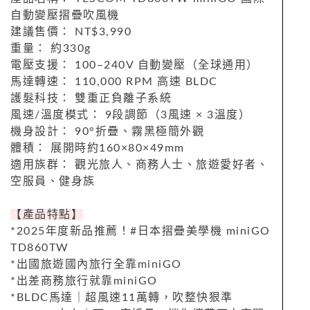
自動變壓摺疊吹風機
建議售價： NT$3,990
重量： 約330g
電壓支援： 100–240V 自動變壓（全球通用）
馬達轉速： 110,000 RPM 高速 BLDC
護髮科技： 雙重正負離子系統
風速/溫度模式： 9段調節（3風速 × 3溫度）
機身設計： 90°折疊、霧黑極簡外觀
體積： 展開時約160×80×49mm
適用族群： 觀光旅人、商務人士、旅遊愛好者、
空服員、健身族
【產品特點】
*2025年度新品推薦！#日本摺疊美學機 miniGO
TD860TW
*出國旅遊國內旅行全靠miniGO
*出差商務旅行就靠miniGO
*BLDC馬達｜超風速11萬轉，吹整快狠準