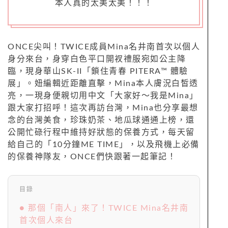
本人真的太美太美！！！
ONCE尖叫！TWICE成員Mina名井南首次以個人
身分來台，身穿白色平口開衩禮服宛如公主降
臨，現身華山SK-II「鎖住青春 PITERA™ 體驗
展」。妞編輯近距離直擊，Mina本人膚況白皙透
亮，一現身便親切用中文「大家好～我是Mina」
跟大家打招呼！這次再訪台灣，Mina也分享最想
念的台灣美食，珍珠奶茶、地瓜球通通上榜，還
公開忙碌行程中維持好狀態的保養方式，每天留
給自己的「10分鐘ME TIME」，以及飛機上必備
的保養神隊友，ONCE們快跟著一起筆記！
目錄
● 那個「南人」來了！TWICE Mina名井南
首次個人來台