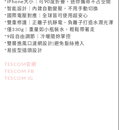
*iPhone大小｜可90度折疊，迷你攜帶不占空間
*智能設計｜內建自動變壓，不用手動切換
*國際電壓對應｜全球皆可使用超安心
*雙重修護｜正離子抗靜電、負離子打造水潤光澤
*僅330g｜重量如小瓶裝水，輕鬆帶著走
*9段自由調節｜冷暖隨妳掌控
*雙層進風口濾網設計|避免髮絲捲入
*易拔型插頭設計
TESCOM官網
TESCOM FB
TESCOM IG