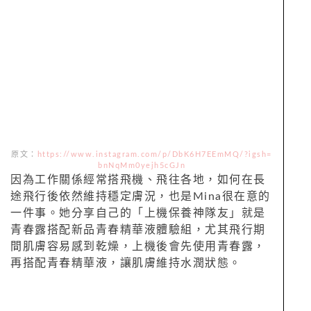
原文：
https://www.instagram.com/p/DbK6H7EEmMQ/?igsh=
bnNqMm0yejh5cGJn
因為工作關係經常搭飛機、飛往各地，如何在長
途飛行後依然維持穩定膚況，也是Mina很在意的
一件事。她分享自己的「上機保養神隊友」就是
青春露搭配新品青春精華液體驗組，尤其飛行期
間肌膚容易感到乾燥，上機後會先使用青春露，
再搭配青春精華液，讓肌膚維持水潤狀態。