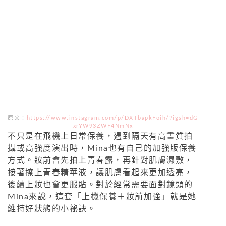
原文：
https://www.instagram.com/p/DXTbapkFoih/?igsh=dG
xrYW93ZWF4NmNx
不只是在飛機上日常保養，遇到隔天有高畫質拍
攝或高強度演出時，Mina也有自己的加強版保養
方式。妝前會先拍上青春露，再針對肌膚濕敷，
接著擦上青春精華液，讓肌膚看起來更加透亮，
後續上妝也會更服貼。對於經常需要面對鏡頭的
Mina來說，這套「上機保養＋妝前加強」就是她
維持好狀態的小祕訣。