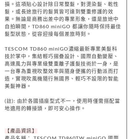
損。這項貼心設計除日常整髮，對燙染髮、乾性
髮，或長途旅行的髮質皆可達到雙重修護的效
果。無論是商務出差中的專業形象，還是旅途中
自拍瞬間，TD860 miniGO 都讓你隨時保持最佳
髮型狀態，從容迎接每個差旅時刻。
TESCOM TD860 miniGO濃縮最新專業美髮科
技於掌中，集結輕巧摺疊設計、國際自動變壓、
高速風力與專業級雙重離子護髮技術於一身，是
一台專為重視吹整效率與隨身便攜的行動派而打
造，實現吹風機隨行無國界、輕巧不設限的智能
美髮神器。
(註): 由於各國插座型式不一，使用時僅需搭配當
地適用的轉接頭，即可安心操作。
【產品資訊】
產品名稱： TESCOM TD860TW miniGO 國際