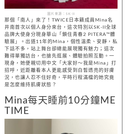
圖片來源：SK-II
那個「南人」來了！TWICE日本籍成員Mina名
井南首次以個人身分來台，這次特別以SK-II全球
品牌大使身分現身華山「鎖住青春2 PITERA™體
驗展」。出道11年的Mina，個性溫柔、安靜，私
下話不多，站上舞台卻總能展現獨有魅力；這次
難得單獨訪台，也搶先逛展、體驗拍照互動。一
現身，她便親切用中文「大家好～我是Mina」打
招呼，近距離看本人更能感受到白皙透亮的好膚
況，也讓人忍不住好奇，平時行程滿檔的她究竟
是怎麼維持肌膚狀態？
Mina每天睡前10分鐘ME
TIME