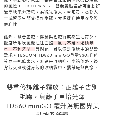
機需手動切換電壓、容易設定錯誤導致機器燒毀
的風險，TD860 miniGO 智能變壓設計可自動辨
識當地電力環境，為觀光旅人、空服員、商務人
士或留學生節省操作步驟，大幅提升使用安全與
便利性。
此外，隨著差旅、健身與輕旅行成為生活常態，
飯店所附吹風機往往面臨
「風力不足、體積笨
重、不利造型」
等問題，難以滿足旅途中的整髮
需求。TESCOM TD860 miniGO重量330g僅約
等同一瓶礦泉水，無論是收納進行李箱側邊、後
背包夾層或健身包的收納袋中，攜帶毫無負擔。
雙重修護離子釋放：正離子告別
毛躁，負離子重拾光澤
TD860 miniGO 躍升為無國界美