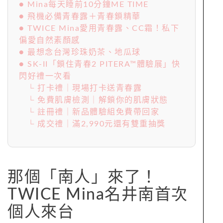
● Mina每天睡前10分鐘ME TIME
● 飛機必備青春露＋青春鎖精華
● TWICE Mina愛用青春露、CC霜！私下
偏愛自然素顏感
● 最想念台灣珍珠奶茶、地瓜球
● SK-II「鎖住青春2 PITERA™體驗展」快
閃好禮一次看
└ 打卡禮｜現場打卡送青春露
└ 免費肌膚檢測｜解鎖你的肌膚狀態
└ 註冊禮｜新品體驗組免費帶回家
└ 成交禮｜滿2,990元還有雙重抽獎
那個「南人」來了！
TWICE Mina名井南首次
個人來台