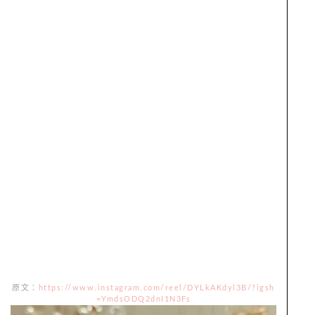
原文：
https://www.instagram.com/reel/DYLkAKdyl3B/?igsh
=YmdsODQ2dnI1N3Fs