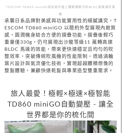
TESCOM TD860 miniGO是目前市面上體積最輕巧的BLDC超風速吹風
機
承襲日系品牌對美感與功能實用性的細膩講究，T
ESCOM TD860 miniGO 以簡約外型展現內斂質
感，圓潤機身結合方便的摺疊功能。摺疊後輕巧
重量僅330g，仍可展現出沙龍等級11 萬轉高速
BLDC 馬達的效能，帶來更快速穩定且均勻的吹
整效率，突破傳統吹風機的性能限制，透過渦輪
葉片設計與氣流優化技術，實現超越體積想像的
整髮體驗，兼顧快速乾髮與專業造型雙重需求。
旅人最愛！極輕×極速×極智能
TD860 miniGO自動變壓 - 讓全
世界都是你的梳化間