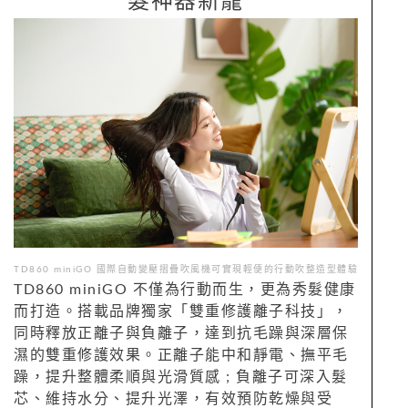
髮神器新寵
TD860 miniGO 國際自動變壓摺疊吹風機可實現輕便的行動吹整造型體驗
TD860 miniGO 不僅為行動而生，更為秀髮健康
而打造。搭載品牌獨家「雙重修護離子科技」，
同時釋放正離子與負離子，達到抗毛躁與深層保
濕的雙重修護效果。正離子能中和靜電、撫平毛
躁，提升整體柔順與光滑質感 ; 負離子可深入髮
芯、維持水分、提升光澤，有效預防乾燥與受