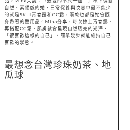
品，Mina笑說：「最愛的不只一個！」私下偏愛
自然、素顏感的她，日常保養與妝容中最不能少
的就是SK-II青春露和CC霜，兩款也都是她會隨
身帶著的愛用品。Mina分享，每次擦上青春露、
再搭配CC霜，肌膚就會呈現自然透亮的光澤，
「很喜歡這樣的自己」，簡單幾步就能維持自己
喜歡的狀態。
最想念台灣珍珠奶茶、地
瓜球