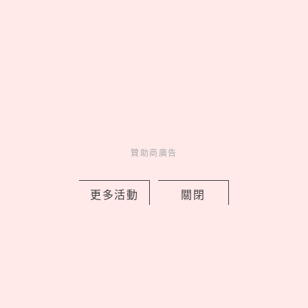
中山區有最美巴黎花店！「vacanza
Fleurs假期花町」開幕5大必逛，鮮花花
贊助商廣告
束變飾品免費續
by 喬
Charming
更多活動
關閉
美人計
6 hours ago