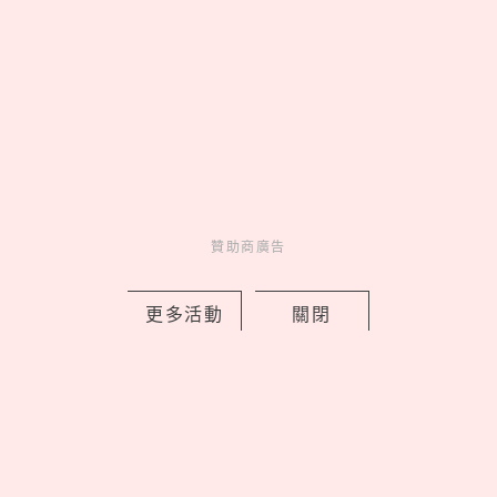
2026藏壽司人氣排行TOP10！神級副餐
茶碗蒸奪冠、鮪魚壽司擠進前三名
by Noah
Fun
吃喝玩樂
11 hours ago
贊助商廣告
更多活動
關閉
EASY SHOP 26週年慶開跑！「戀戀星
光」系列買一送一，美到捨不得只藏起