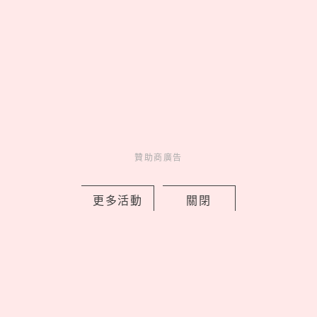
贊助商廣告
2026藏壽司人氣排行TOP10！神級副餐
茶碗蒸奪冠、鮪魚壽司擠進前三名
更多活動
關閉
by Noah
Fun
吃喝玩樂
1 days ago