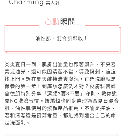
Charming
美人計
心動
瞬間
_
油性肌、混合肌跟收！
炎炎夏日一到，肌膚出油量也跟著飆升，不只容
易泛油光，還可能因清潔不當，導致粉刺、痘痘
找上門。想在夏天維持清爽膚況，正確洗臉就是
保養的第一步！到底該怎麼洗才對？皮膚科醫師
曾德朋特別分享「潔顏3要3不要」守則，教你避
開NG洗臉習慣。妞編輯也同步整理適合夏日混合
肌、油性肌使用的潔顏產品推薦，不論是控油、
溫和清潔還是預算考量，都能找到適合自己的命
定洗面乳。