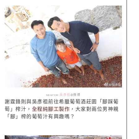
source:
吳彥祖
@微博
謝霆鋒則與吳彥祖前往希臘葡萄酒莊園「腳踩葡
萄」榨汁，
全程純腳工製作
，大家對兩位男神親
「腳」榨的葡萄汁有興趣嗎？