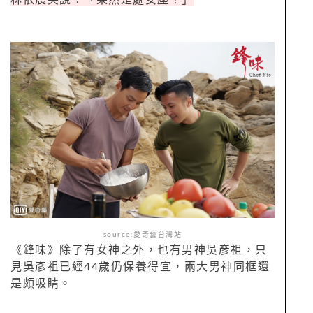
林依晨笑說：「果然是處女座！」
source:愛奇藝台灣站
《鋒味》除了有女神之外，也有男神吳彥祖，只
見吳彥祖已經44歲仍保養得宜，兩大男神同框還
是頗吸睛。