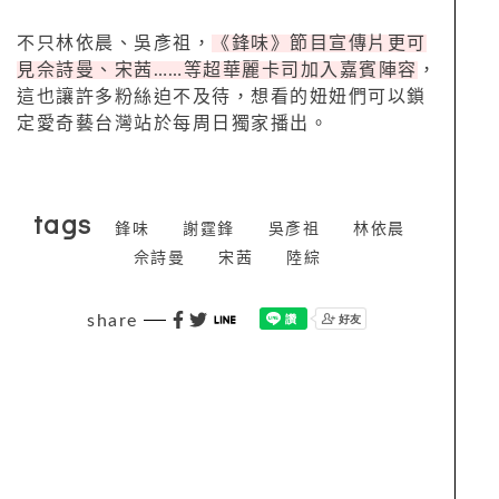
不只林依晨、吳彥祖，
《鋒味》節目宣傳片更可
見佘詩曼、宋茜……等超華麗卡司加入嘉賓陣容
，
這也讓許多粉絲迫不及待，想看的妞妞們可以鎖
定愛奇藝台灣站於每周日獨家播出。
tags
鋒味
謝霆鋒
吳彥祖
林依晨
佘詩曼
宋茜
陸綜
share