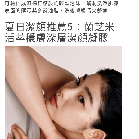
可轉化成如棉花糖般的輕盈泡沫，幫助洗淨肌膚
表面的髒污與多餘油脂，洗後膚觸清爽舒適。
夏日潔顏推薦5：蘭芝米
活萃穩膚深層潔顏凝膠