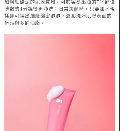
加粉紅礦泥的泥膜質地，可於容易出油的T字部位
薄敷約1分鐘後再沖洗；日常潔顏時，只要加水輕
搓即可揉出細緻綿密泡泡，溫和洗淨肌膚表面的
髒污與多餘油脂。