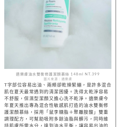
適樂膚油水雙衡修護潔顏慕絲 148ml NT.399
圖片來源：適樂膚
T字部位容易出油、兩頰卻乾燥緊繃，是許多混合
肌在夏天最常遇到的清潔困擾。洗得太乾淨容易
不舒服，保濕型潔顏又擔心洗不乾淨。適樂膚今
年夏天推出專為混合性敏感肌打造的油水雙衡修
護潔顏慕絲，採用「鼠李糖脂＋聚離胺酸」雙重
調理配方，可幫助吸附多餘油脂與髒污，同時維
持肌膚所需水分，達到油水平衡，讓容易出油的