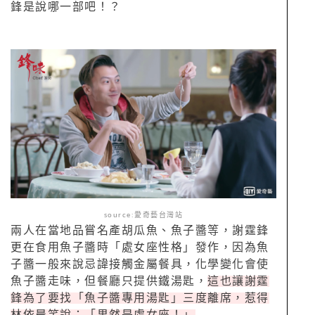
鋒是說哪一部吧！？
source:愛奇藝台灣站
兩人在當地品嘗名產胡瓜魚、魚子醬等，謝霆鋒
更在食用魚子醬時「處女座性格」發作，因為魚
子醬一般來說忌諱接觸金屬餐具，化學變化會使
魚子醬走味，但餐廳只提供鐵湯匙，
這也讓謝霆
鋒為了要找「魚子醬專用湯匙」三度離席，惹得