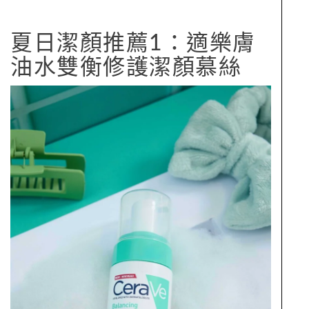
夏日潔顏推薦1：適樂膚
油水雙衡修護潔顏慕絲