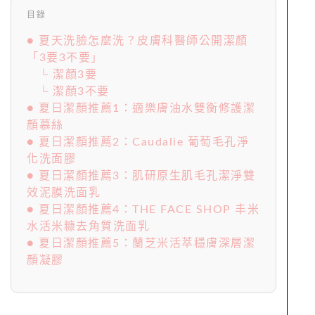
目錄
● 夏天洗臉怎麼洗？皮膚科醫師公開潔顏
「3要3不要」
└ 潔顏3要
└ 潔顏3不要
● 夏日潔顏推薦1：適樂膚油水雙衡修護潔
顏慕絲
● 夏日潔顏推薦2：Caudalie 葡萄毛孔淨
化洗面膠
● 夏日潔顏推薦3：肌研原生肌毛孔潔淨雙
效泥膜洗面乳
● 夏日潔顏推薦4：THE FACE SHOP 丰米
水活米糠去角質洗面乳
● 夏日潔顏推薦5：蘭芝米活萃穩膚深層潔
顏凝膠