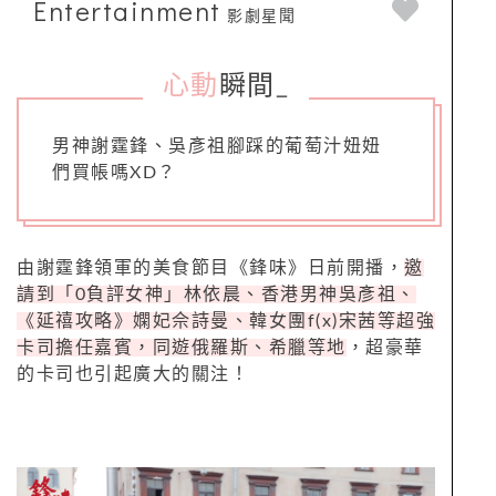
Entertainment
影劇星聞
心動
瞬間
_
男神謝霆鋒、吳彥祖腳踩的葡萄汁妞妞
們買帳嗎XD？
由謝霆
鋒
領軍的美食節目《
鋒
味
》日前開播，
邀
請到「
0
負評女神」
林依晨、香港男神吳彥祖、
《延禧攻略》嫻妃佘詩曼、韓女團f(x)宋茜等超強
卡司擔任嘉賓，同遊俄羅斯、希臘等地
，超豪華
的卡司也引起廣大的關注！