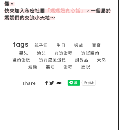
懂。
快來加入私密社團
「媽媽妞真心話」
，一個屬於
媽媽們的交流小天地～
tags
親子妞
生日
週歲
寶寶
嬰兒
幼兒
寶寶蛋糕
寶寶饅頭
饅頭蛋糕
寶寶戚風蛋糕
副食品
天然
減糖
無油
蛋糕
慶祝
share