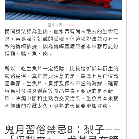
圖片來源：
pexels
民間說法認為生肉、血水帶有尚未散去的生命氣
息，容易吸引飢餓的孤魂。但這項說法並沒有一
致的傳統依據，因為傳統普渡祭品本來就可能包
括雞、鴨、魚、肉。
所以「吃生魚片一定招陰」比較接近近年衍生的
網路民俗，真正需要注意的是，農曆七月正值高
溫季節，生魚片、貝類及保存不當的海鮮，確實
容易引發腸炎弧菌等食品中毒。要避的是不新
鮮、冷鏈中斷和生熟食交叉污染，生魚片本來就
不能離開冷藏太久，炎熱的天氣要更加注意。
鬼月習俗禁忌8：梨子——