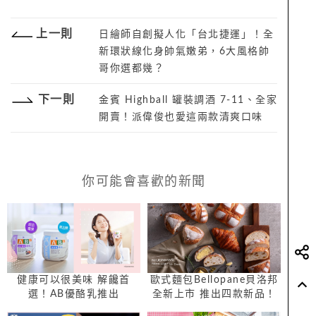
上一則
日繪師自創擬人化「台北捷運」！全
新環狀線化身帥氣嫩弟，6大風格帥
哥你選都幾？
下一則
金賓 Highball 罐裝調酒 7-11、全家
開賣！派偉俊也愛這兩款清爽口味
你可能會喜歡的新聞
健康可以很美味 解饞首
歐式麵包Bellopane貝洛邦
選！AB優酪乳推出
全新上市 推出四款新品！
「AB+優格新系列」
精選食材體驗歐式麵包精髓