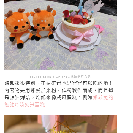
source:Sophia Chiang@媽媽妞真心話
聽起來很特別，不過確實也是寶寶可以吃的喲！
內容物是用雞蛋加米粉、低粉製作而成，而且還
是無油烤焙，吃起來像戚風蛋糕。例如
棠芯兔的
無油Q萌兔米蛋糕
。