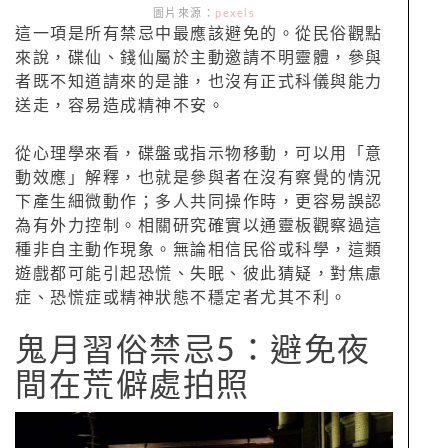
圖片來源：
pexels
這一項是所有禁忌中最應該避免的。從民俗觀點
來說，碟仙、錢仙屬於主動邀請不明靈體，參與
者既不知道請來的是誰，也沒有正式科儀與能力
送走，容易造成精神不安。
從心理學來看，碟盤或指示物移動，可以用「意
動效應」解釋，也就是參與者在沒有察覺的情況
下產生細微動作；多人共同操作時，更容易誤認
為有外力控制。相關研究確實以通靈板觀察過這
種非自主動作現象。無論相信民俗或科學，這類
遊戲都可能引起恐慌、失眠、彼此猜疑，對焦慮
症、恐慌症或精神狀態不穩定者尤其不利。
鬼月習俗禁忌5：避免夜
間在荒僻處拍照