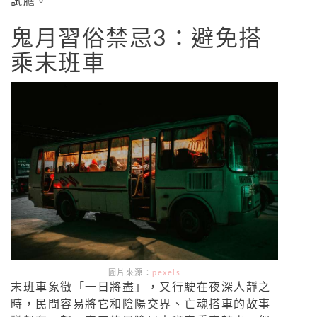
試膽。
鬼月習俗禁忌3：避免搭
乘末班車
圖片來源：
pexels
末班車象徵「一日將盡」，又行駛在夜深人靜之
時，民間容易將它和陰陽交界、亡魂搭車的故事