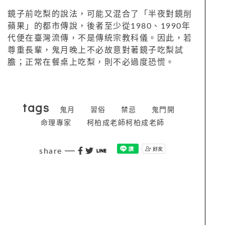
鏡子前吃梨的說法，可能又混合了「半夜對鏡削
蘋果」的都市傳說，後者至少從1980、1990年
代便在臺灣流傳，不是傳統宗教科儀。因此，若
尊重長輩，鬼月晚上不必故意對著鏡子吃梨試
膽；正常在餐桌上吃梨，則不必過度恐慌。
tags
鬼月
習俗
禁忌
鬼門開
命理專家
柯柏成老師柯柏成老師
share