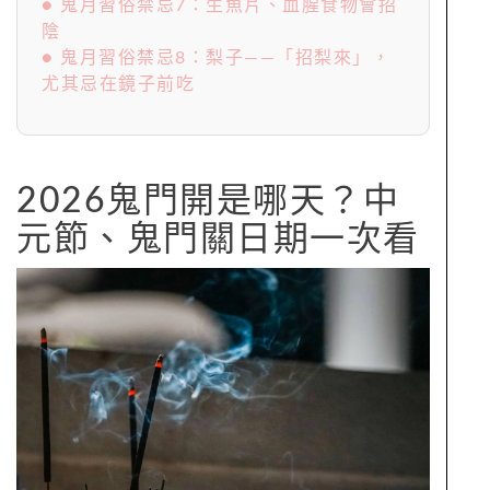
● 鬼月習俗禁忌7：生魚片、血腥食物會招
陰
● 鬼月習俗禁忌8：梨子——「招梨來」，
尤其忌在鏡子前吃
2026鬼門開是哪天？中
元節、鬼門關日期一次看