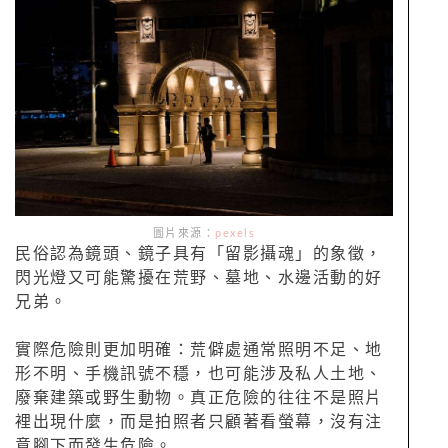
圖片來源：
pexels
民俗認為鏡頭、鏡子具有「留影攝魂」的象徵，
閃光燈又可能驚擾在荒野、墓地、水邊活動的好
兄弟。
實際危險則更加明確：荒僻處通常照明不足、地
形不明、手機訊號不穩，也可能涉及私人土地、
廢棄建築或野生動物。真正危險的往往不是照片
裡出現什麼，而是拍照者只顧著看螢幕，沒有注
意腳下而發生危險。