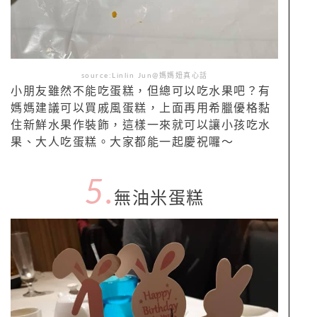
source:Linlin Jun@媽媽妞真心話
小朋友雖然不能吃蛋糕，但總可以吃水果吧？有
媽媽建議可以買戚風蛋糕，上面再用希臘優格黏
住新鮮水果作裝飾，這樣一來就可以讓小孩吃水
果、大人吃蛋糕。大家都能一起慶祝囉～
5.
無油米蛋糕