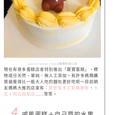
source:Sammi Chen@媽媽妞真心話
現在有很多蛋糕店會特別推出「寶寶蛋糕」，標
榜成分天然、單純、無人工添加。有許多媽媽購
買過覺得比一般大人吃的麵包更好吃呢～目前網
友媽媽大推的店家有：
餅乾兔手工彩繪餅乾
、
卡
瓦
、
明白甜點店
......等等。
4.
戚風蛋糕＋自己買的水果