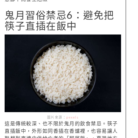
鬼月習俗禁忌6：避免把
筷子直插在飯中
圖片來源：
pexels
這是傳統較深、也不限於鬼月的飲食禁忌。筷子
直插飯中，外形如同香插在香爐裡，也容易讓人