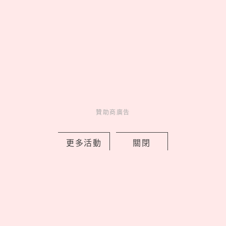
Events
展演活動
16 hours ago
贊助商廣告
Love Dad！統一企業集團空運進口逾4
萬朵石斛蘭向天下爸爸致敬
更多活動
關閉
by 妞編輯
Novelty
新鮮事
17 hours ago