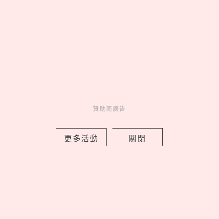
妞活動
_
贊助商廣告
更多活動
關閉
MORE
贊助商廣告
贊助商廣告
人氣排行
人氣
共鳴