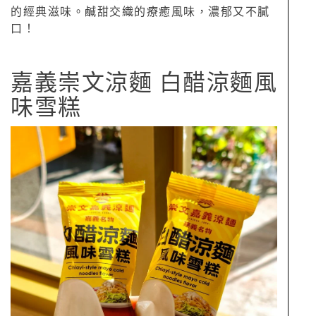
的經典滋味。鹹甜交織的療癒風味，濃郁又不膩
口！
嘉義崇文涼麵 白醋涼麵風
味雪糕