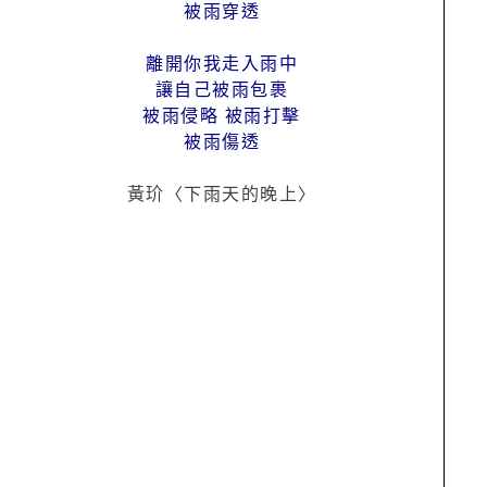
被雨穿透
離開你我走入雨中
讓自己被雨包裹
被雨侵略 被雨打擊
被雨傷透
黃玠〈下雨天的晚上〉