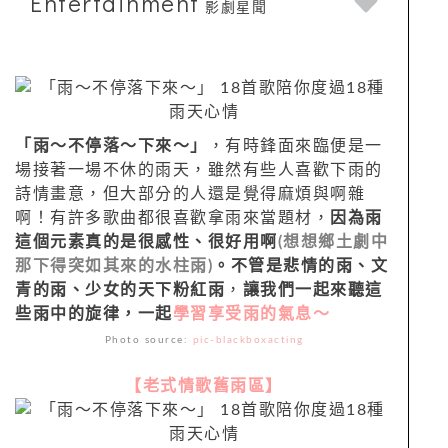
Entertainment
影劇星聞
「雨～不停落～下來～」
，有時鋒面來臨便是一
場接著一場不休的雨天，雖然有些人喜歡下雨的
詩情畫意，但大部分的人還是覺得麻煩與啊雜
啊！有許多歌曲都很喜歡拿雨來當題材，
因為雨
這個元素真的是很感性、很好用啊
(想想鄉土劇中
那下得突如其來的水柱雨)
。
不
管是
悲情的雨、文
青的雨、少女的天下粉紅雨
，
讓我們一起來聽這
些雨中的旋律，一起
學習享受雨的氣息～
Photo source:
pic-blackboxacting
【老式情歌舊雨區】