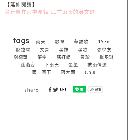
【延伸閱讀】
隨音樂在雨中漫舞 11首雨天的英文歌
tags
雨天
歌單
華語歌
1976
脫拉庫
文青
老妹
老歌
張學友
劉德華
張宇
蘇打綠
黃玠
楊丞琳
孫燕姿
下雨天
蛋堡
被雨傷透
雨一直下
落大雨
s.h.e
share