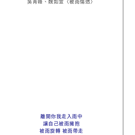
吳青峰、魏如萱〈被雨傷透〉
離開你我走入雨中
讓自己被雨擁抱
被雨旋轉 被雨帶走