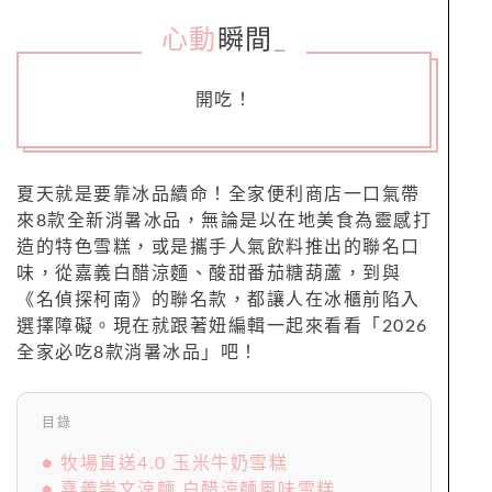
心動
瞬間
_
開吃！
夏天就是要靠冰品續命！全家便利商店一口氣帶
來8款全新消暑冰品，無論是以在地美食為靈感打
造的特色雪糕，或是攜手人氣飲料推出的聯名口
味，從嘉義白醋涼麵、酸甜番茄糖葫蘆，到與
《名偵探柯南》的聯名款，都讓人在冰櫃前陷入
選擇障礙。現在就跟著妞編輯一起來看看「2026
全家必吃8款消暑冰品」吧！
目錄
● 牧場直送4.0 玉米牛奶雪糕
● 嘉義崇文涼麵 白醋涼麵風味雪糕