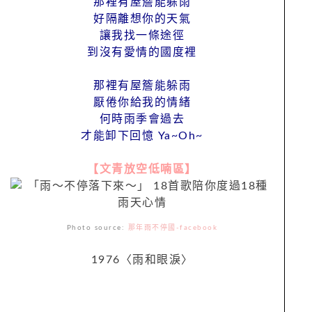
那裡有屋簷能躲雨
好隔離想你的天氣
讓我找一條途徑
到沒有愛情的國度裡
那裡有屋簷能躲雨
厭倦你給我的情緒
何時雨季會過去
才能卸下回憶 Ya~Oh~
【文青放空低喃區】
Photo source:
那年雨不停國-facebook
1976〈雨和眼淚〉