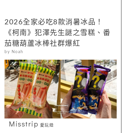
2026全家必吃8款消暑冰品！
《柯南》犯澤先生謎之雪糕、番
茄糖葫蘆冰棒社群爆紅
by
Noah
Misstrip
愛玩妞