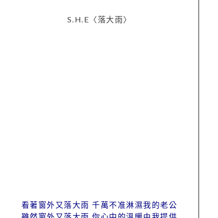
S.H.E〈落大雨〉
看著窗外又落大雨 千萬不准淋濕我的老公
雖然窗外又落大雨 你心中的溫暖由我提供