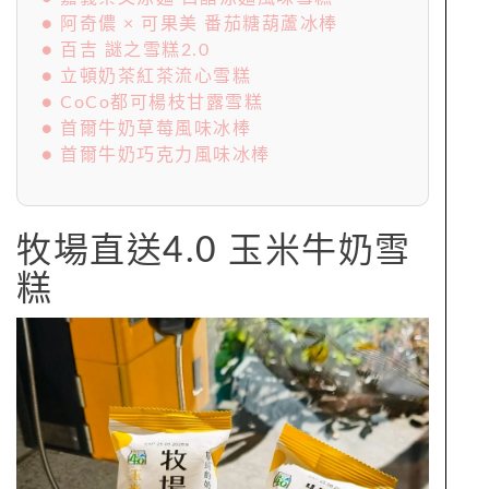
● 阿奇儂 × 可果美 番茄糖葫蘆冰棒
● 百吉 謎之雪糕2.0
● 立頓奶茶紅茶流心雪糕
● CoCo都可楊枝甘露雪糕
● 首爾牛奶草莓風味冰棒
● 首爾牛奶巧克力風味冰棒
牧場直送4.0 玉米牛奶雪
糕