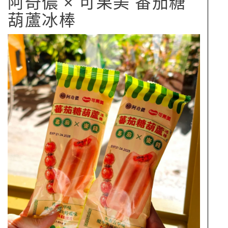
阿奇儂 × 可果美 番茄糖
葫蘆冰棒