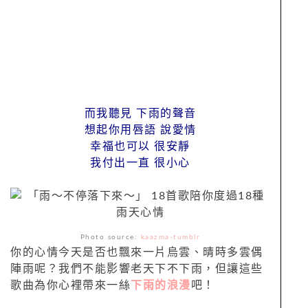
而我聽見 下雨的聲音
想起你用唇語 說愛情
幸福也可以 很安靜
我付出一直 很小心
Photo source:
kaazma-tumblr
你的心情今天是否也飄來一片烏雲、晴時多雲偶
陣雨呢？我們不能影響老天下不下雨，但讓這些
歌曲為你心裡帶來一絲
下雨的浪漫
吧！