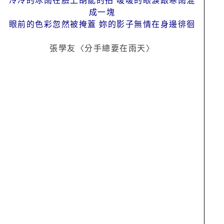
冷冷的冰雨在臉上胡亂的拍 暖暖的眼淚跟寒雨混
成一塊
眼前的色彩忽然被掩蓋 妳的影子無情在身邊徘徊
張學友〈分手總要在雨天〉