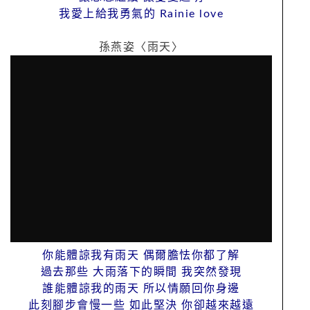
我愛上給我勇氣的 Rainie love
孫燕姿〈雨天〉
你能體諒我有雨天 偶爾膽怯你都了解
過去那些 大雨落下的瞬間 我突然發現
誰能體諒我的雨天 所以情願回你身邊
此刻腳步會慢一些 如此堅決 你卻越來越遠