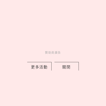
腳感就像「雲端漫步」
03
《吉伊卡哇》劇場版9大看前
須知！全新角色「賽蓮」是誰，6
歲以下兒童禁止觀看？
04
海王「官熙」女友不是慧善！
認愛《單身即地獄3》「小
Jennie」，2年前雙人籃球早有端
倪？
贊助商廣告
05
聚會必玩！精選25道推理懸
疑「海龜湯」題目，牛吃草、手機
更多活動
關閉
細思極恐！
latest news
_