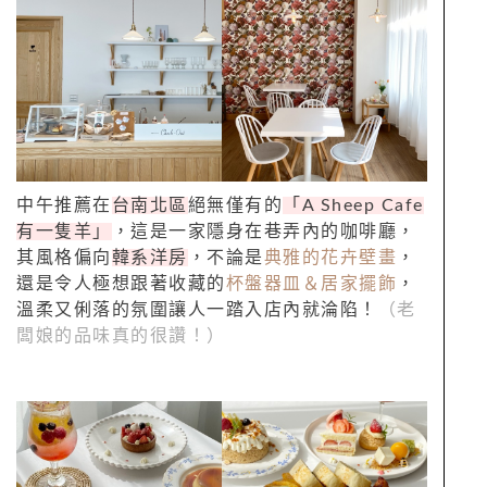
中午推薦在
台南北區
絕無僅有的
「A Sheep Cafe
有一隻羊」
，這是一家隱身在巷弄內的咖啡廳，
其風格偏向
韓系洋房
，不論是
典雅的花卉壁畫
，
還是令人極想跟著收藏的
杯盤器皿＆居家擺飾
，
溫柔又俐落的氛圍讓人一踏入店內就淪陷！
（老
闆娘的品味真的很讚！）