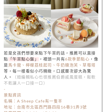
若是女孩們想要來點下午茶的話，推薦可以直接
點
「午茶點心盤」
，裡頭一共有
6款季節點心
，像
是
馬卡龍、檸檬荔枝起司、牛奶糖泡芙、草莓塔
等，每一樣看似小巧精緻，口感層次卻大為驚
人。
（妞編輯私心也很推薦伯爵戚風蛋糕，鬆軟
不乾讓人一口接一口）
-
景點資訊
名稱：A Sheep Cafe有一隻羊
地址：台南市北區西門路四段16巷31弄3號