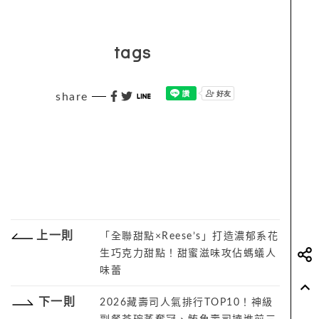
tags
share
上一則
「全聯甜點×Reese’s」打造濃郁系花
生巧克力甜點！甜蜜滋味攻佔螞蟻人
味蕾
下一則
2026藏壽司人氣排行TOP10！神級