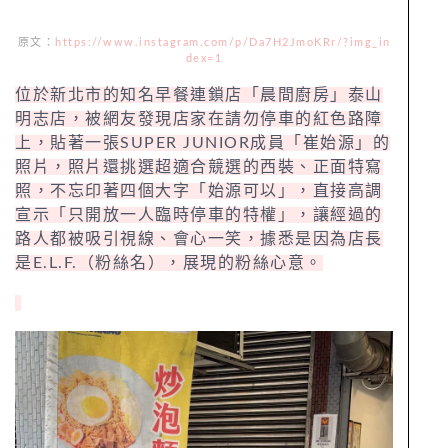
原文：
https://www.instagram.com/p/Da7H2JmoKRr/?img_in
dex=1
位於新北市的知名早餐連鎖店「晨間廚房」泰山
明志店，被網友發現店家在請勿停車的紅色路障
上，貼著一張SUPER JUNIOR成員「崔始源」的
照片，照片還挑選超適合競選的西裝、正面特寫
照，不忘印著四個大字「始源可以」，直接高調
宣示「只開放一人臨時停車的特權」，讓經過的
路人都被吸引視線、會心一笑，據悉是因為店長
是E.L.F.（粉絲名），展現的粉絲心意。