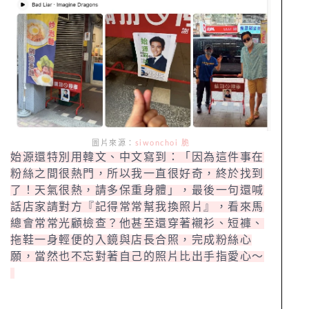
圖片來源：
siwonchoi 脆
始源還特別用韓文、中文寫到：「因為這件事在
粉絲之間很熱門，所以我一直很好奇，終於找到
了！天氣很熱，請多保重身體」，最後一句還喊
話店家請對方『記得常常幫我換照片』，看來馬
總會常常光顧檢查？他甚至還穿著襯衫、短褲、
拖鞋一身輕便的入鏡與店長合照，完成粉絲心
願，當然也不忘對著自己的照片比出手指愛心～