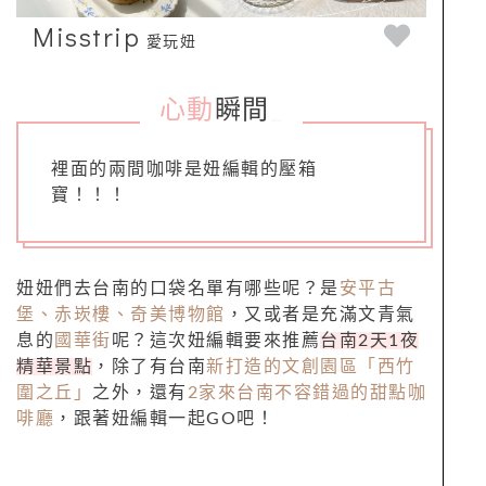
Misstrip
愛玩妞
心動
瞬間
_
裡面的兩間咖啡是妞編輯的壓箱
寶！！！
妞妞們去台南的口袋名單有哪些呢？是
安平古
堡、赤崁樓、奇美博物館
，又或者是充滿文青氣
息的
國華街
呢？這次妞編輯要來推薦
台南2天1夜
精華景點
，除了有台南
新打造的文創園區「西竹
圍之丘」
之外，還有
2家來台南不容錯過的甜點咖
啡廳
，跟著妞編輯一起GO吧！