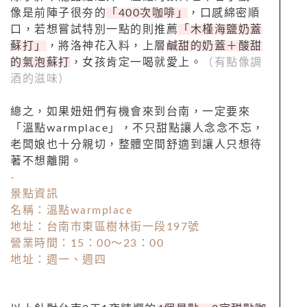
像是前陣子很夯的
「400次咖啡」
，口感綿密順
口，若想嘗試特別一點的則推薦
「木槿海鹽奶蓋
蘇打」
，將洛神花入料，上層
鹹甜的奶蓋＋酸甜
的氣泡蘇打
，女孩肯定一喝就愛上。
（有點像調
酒的滋味）
總之，如果妞妞們有機會來到台南，一定要來
「
溫點
warmplace」，不只甜點讓人念念不忘，
老闆娘也十分親切，整體空間舒適到讓人只想待
著不想離開。
-
景點資訊
名稱：溫點
warmplace
地址：台南市東區樹林街一段197號
營業時間：15：00～23：00
地址：週一、週四