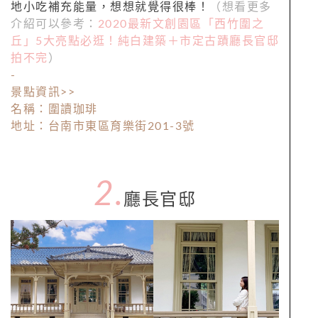
地小吃補充能量，想想就覺得很棒！
（想看更多
介紹可以參考：
2020最新文創園區「西竹圍之
丘」5大亮點必逛！純白建築＋市定古蹟廳長官邸
拍不完
）
-
景點資訊>>
名稱：圍讀珈琲
地址：台南市東區育樂街201-3號
2.
廳長官邸