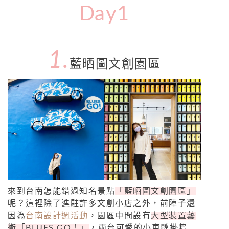
Day1
1.
藍晒圖文創園
區
來到台南怎能錯過知名景點
「
藍晒圖文創園區
」
呢？這裡除了進駐許多文創小店之外，前陣子還
因為
台南設計週活動
，園區中間設有
大型裝置藝
術「BLUES GO！」
，兩台可愛的小車懸掛牆