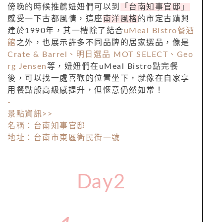
傍晚的時候推薦妞妞們可以到
「台南知事官邸」
感受一下古都風情，這座
南洋風格
的市定古蹟興
建於1990年，其一樓除了結合
uMeal Bistro餐酒
館
之外，也展示許多不同品牌的居家選品，像是
Crate & Barrel、明日選品 MOT SELECT、Geo
rg Jensen
等，妞妞們在uMeal Bistro點完餐
後，可以找一處喜歡的位置坐下，就像在自家享
用餐點般高級感提升，但愜意仍然如常！
-
景點資訊>>
名稱：台南知事官邸
地址：台南市東區衛民街一號
Day2