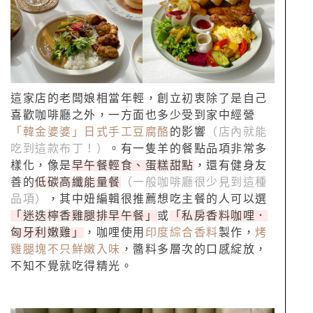
這家店的老闆娘相當年輕，創立初衷除了是自己
喜歡咖啡廳之外，一方面也多少受到家中經營
「韓金婆婆」日式手工豆腐酪
的影響
（店內就能
吃到這款布丁！）
。有一隻羊的餐點品項非常多
樣化，像是
早午餐輕食、蛋糕甜點
，還有健身友
善的
低碳高纖能量餐
（一般咖啡廳很少見到這種
品項）
，其中妞編輯很推薦想吃主餐的人可以選
「迷迭檸香雞腿排早午餐」
或
「私房香料咖哩．
匈牙利嫩雞」
，咖哩使用
印度綜合香料
製作，
烤
雞腿塊不只鮮嫩入味
，醬料多層次的口感綻放，
不知不覺就吃得精光。