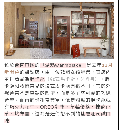
位於
台南東區
的
「
溫點
warmplace」
是去年
12月
新開幕
的甜點店，由一位韓國女孩經營，其
店內
主打商品為
胖卡龍
（韓式馬卡龍，뚱카롱）
。胖
卡龍和我們常見的法式馬卡龍有點不同，它的外
觀通常不是單調的圓型，而是多了些可愛的巧思
造型，而內餡也相當豐富，像是溫點的胖卡龍就
有
巧克力花生、OREO乳酪、草莓優格、抹茶香
草、烤布蕾
，還有妞妞們想不到的
雙層起司鹹口
味
！