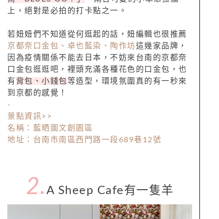
上，絕對是必拍的打卡點之一。
若妞妞們不知道從何逛起的話，妞編輯也很推薦
京都奈口金包、卓也藍染、陶作坊
這幾家品牌，
因為疫情關係不能去日本，不妨來台南的京都奈
口金包逛逛吧，裡頭充滿各種花色的口金包，也
有
背包、小錢包
等造型，環境氛圍真的有一秒來
到京都的感覺！
-
景點資訊>>
名稱：藍晒圖文創園區
地址：台南市南區西門路一段689巷12號
2.
A Sheep Cafe有一隻羊