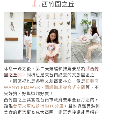
1.
西竹圍之丘
休息一晚之後，第二天妞編輯推薦景點為
「西竹
圍之丘」
，同樣也是來台南必去的文創園區之
一，園區裡也是各種文創商家林立，像是
花藝店
WANYI FLOWER、圍讀珈琲複合式空間
等，不
只好拍、好逛還超好買！
西竹圍之丘其實是台南市政府去年全新打造的，
距離
台南火車站步行約10分鐘
，且附近還有遍佈
美食的育樂街＆成大商圈，走逛完後還能品嚐在