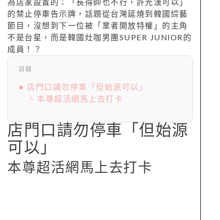
為店家設置的：「長得帥也不行，許光漢可以」
的禁止停車告示牌，話題從台灣延燒到韓國綜藝
節目，沒想到下一位被「業者開放特權」的主角
不是台星，而是韓國灶咖男團SUPER JUNIOR的
成員！？
目錄
● 店門口請勿停車「但始源可以」
└ 本尊超活網馬上去打卡
店門口請勿停車「但始源
可以」
本尊超活網馬上去打卡