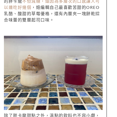
的胖卡龍
不但減糖，還因為多層次的口感讓人可
以連吃好幾個
，妞編輯自己最喜歡苦甜的OREO
乳酪、酸甜的草莓優格，還有內層夾一塊餅乾綜
合味蕾的雙層起司口味。
除了胖卡龍甜點之外，溫點的飲料也不容小覷，