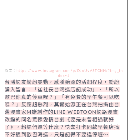
原文：
https://www.instagram.com/p/DJoUvVSTCNN/?img_in
dex=1
台灣網友紛紛暴動，感嘆始源的活網程度，紛紛
湧入留言：「崔社長台灣巡店記成功」、「所以
歐巴你真的停車喔？」「有免費的早午餐可以吃
嗎？」反應超熱烈，其實始源正在台灣拍攝由台
灣漫畫家M蜥創作的LINE WEBTOON網路漫畫
改編的同名驚悚愛情台劇《要是未曾相遇就好
了》，粉絲們還等什麼？快去打卡同款早餐店搞
不好遇到歐巴海巡，只是記得不要違停喔～