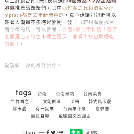
以上針對台南2天1夜精選的
4個景點、2家甜點咖
啡廳
推薦給妞妞們，其中
西竹圍之丘和溫點war
mplace都是去年新開幕的
，真心建議妞妞們可以
趁著人潮還不多時趕緊衝一波！
（若想順便找台
南住宿的話，可以參考：
台南5家住宿推薦！豪華
度假酒店＆特色卡通主題房，龍蝦牛排自助吧吃
到飽！
）
愛玩妞，妳的最佳旅伴。
tags
台南
台南景點
台南美食
西竹圍之丘
文創園區
溫點
韓式馬卡龍
胖卡龍
有一隻羊
台南早午餐
咖啡廳
廳長官邸
藍曬圖文創園區
share