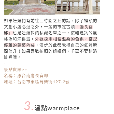
如果妞妞們有前往西竹圍之丘的話，除了裡頭的
文創小店必逛之外，一旁的市定古蹟
「廳長官
邸」
也是妞編輯的私藏名單之一，這幢建築的風
格為和洋併置，
外觀採用相當溫柔的色系，搭配
優雅的建築內裝
，漫步於此都覺得自己的氣質瞬
間倍升！如果喜歡拍照的妞妞們，千萬不要錯過
這裡哦。
-
景點資訊>>
名稱：原台南廳長官邸
地址：台南市東區育樂街197-2號
3.
溫點warmplace