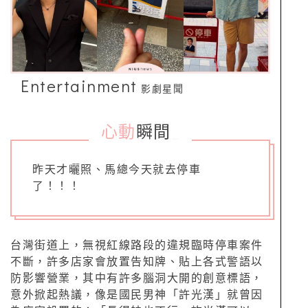
Entertainment
影劇星聞
心動
瞬間
_
昨天才曬照、馬總今天就去停車
了！！！
台灣街道上，無視紅線路段的違規臨時停車案件
不斷，許多店家會放置告知牌、貼上各式警語以
防影響營業，其中有許多腦洞大開的創意標語，
意外掀起熱議，像是國民男神「許光漢」就曾因