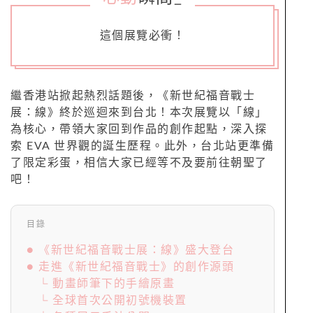
這個展覽必衝！
繼香港站掀起熱烈話題後，《新世紀福音戰士
展：線》終於巡迴來到台北！本次展覽以「線」
為核心，帶領大家回到作品的創作起點，深入探
索 EVA 世界觀的誕生歷程。此外，台北站更準備
了限定彩蛋，相信大家已經等不及要前往朝聖了
吧！
目錄
● 《新世紀福音戰士展：線》盛大登台
● 走進《新世紀福音戰士》的創作源頭
└ 動畫師筆下的手繪原畫
└ 全球首次公開初號機裝置