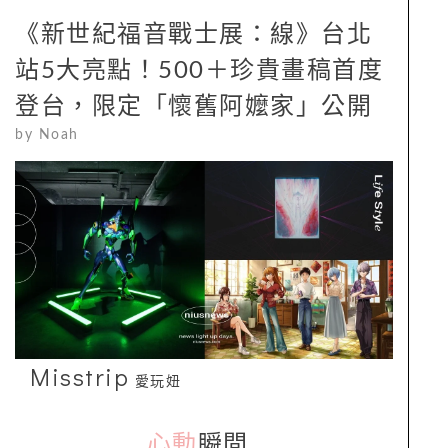
《新世紀福音戰士展：線》台北
站5大亮點！500＋珍貴畫稿首度
登台，限定「懷舊阿嬤家」公開
by
Noah
Misstrip
愛玩妞
心動
瞬間
_