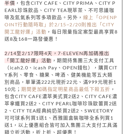
半價
，包含
CITY CAFE
、
CITY PRIMA
、
CITY P
EARL
珍珠飲品、
CITY TEA
現萃茶、不可思議咖
啡及氮氣系列等多項飲品。另外，
線上「
OPENP
OINT
行動隨時取」於
2/15~2/20
則推出「
CITY
開工龍好運」活動
，每日限量指定案型最高享買
8
送
8
及
168
一路發優惠！
2/14
至
2/17
限時
4
天，
7-ELEVEN
再加碼推出
「開工龍好運」活動
，期間持集團三大支付工具
（
icah2.0
、
icash Pay
、
OPEN
錢包），購買
CIT
Y
系列、零食、糖果、啤酒、健美機能等五大類
別商品，單筆滿
222
元現折
22
元、滿
999
元現折
1
10
元；
期間更加碼指定明星商品最低下殺五折
，
包含
CITY CAFE
濃萃美式買
2
送
2
、
CITY CAFE
濃
萃拿鐵買
2
送
2
、
CITY PEARL
咖啡珍珠歐蕾買
2
送
2
、
CITY TEA
經典純奶茶買
2
送
2
、
SWEETORY
可可球系列買
1
送
1
、西雅圖盒裝咖啡全系列買
1
送
1
，以上優惠組合皆可加入集團三大支付工具滿
額立折活動，折上折、超優惠！