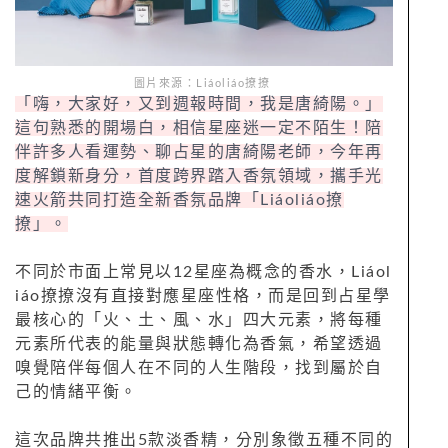
圖片來源：Liáoliáo撩撩
「嗨，大家好，又到週報時間，我是唐綺陽。」
這句熟悉的開場白，相信星座迷一定不陌生！陪
伴許多人看運勢、聊占星的唐綺陽老師，今年再
度解鎖新身分，首度跨界踏入香氛領域，攜手光
速火箭共同打造全新香氛品牌「Liáoliáo撩
撩」。
不同於市面上常見以12星座為概念的香水，Liáol
iáo撩撩沒有直接對應星座性格，而是回到占星學
最核心的「火、土、風、水」四大元素，將每種
元素所代表的能量與狀態轉化為香氣，希望透過
嗅覺陪伴每個人在不同的人生階段，找到屬於自
己的情緒平衡。
這次品牌共推出5款淡香精，分別象徵五種不同的