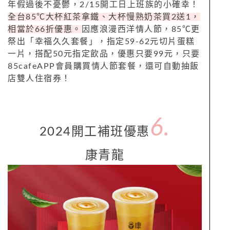
年假過後不憂鬱，
2/15
開工日上班族的小確幸！
全台
85
℃
大杯紅茶拿鐵、大杯慢熟奶茶買
2
送
1
，
相當於
66
折優惠。
因應浪漫西洋情人節，
85
℃
更
祭出「幸福久久套餐」，指定
59-62
元切片蛋糕
一片，搭配
50
元指定飲品，優惠只要
99
元，只要
85cafeAPP
會員購買情人節套餐，還可自動抽飯
店雙人住宿券！
6.
2024
開工補班
優惠
康青龍