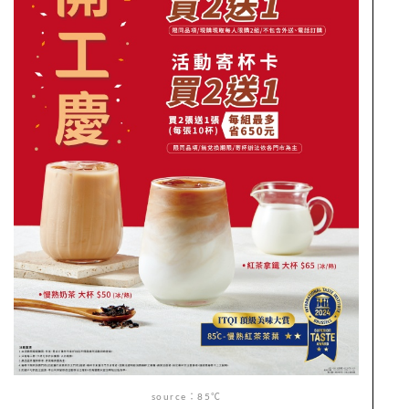
source：85
℃