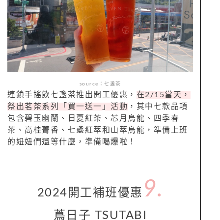
source：七盞茶
連鎖手搖飲七盞茶推出開工優惠，
在
2/15
當天，
祭出茗茶系列「買一送一」活動
，其中七款品項
包含碧玉幽蘭、日夏紅茶、芯月烏龍、四季春
茶、高桂菁香、七盞紅萃和山萃烏龍，準備上班
的妞妞們還等什麼，準備喝爆啦！
9.
2024
開工補班
優惠
蔦日子
TSUTABI