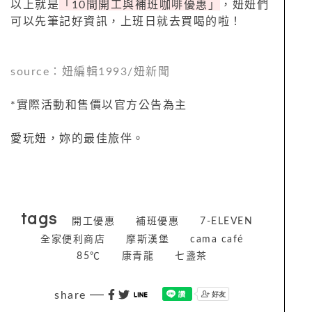
以上就是
「
10
間開工與補班咖啡優惠」
，妞妞們
可以先筆記好資訊，上班日就去買喝的啦！
source
：妞編輯
1993/
妞新聞
*
實際活動和售價以官方公告為主
愛玩妞，妳的最佳旅伴。
tags
開工優惠
補班優惠
7-ELEVEN
全家便利商店
摩斯漢堡
cama café
85℃
康青龍
七盞茶
share