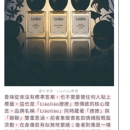
圖片來源：Liáoliáo撩撩
香味從來沒有標準答案，也不需要替任何人貼上
標籤。這也是「Liáoliáo撩撩」想傳遞的核心理
念。品牌名稱「Liáoliáo」同時藏著「撩撩」與
「聊聊」雙重意涵，前者象徵香氣如情緒般輕盈
流動，在身邊若有似無地縈繞；後者則像是一場