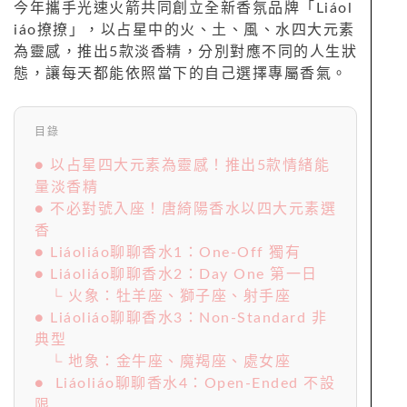
今年攜手光速火箭共同創立全新香氛品牌「Liáol
iáo撩撩」，以占星中的火、土、風、水四大元素
為靈感，推出5款淡香精，分別對應不同的人生狀
態，讓每天都能依照當下的自己選擇專屬香氣。
目錄
● 以占星四大元素為靈感！推出5款情緒能
量淡香精
● 不必對號入座！唐綺陽香水以四大元素選
香
● Liáoliáo聊聊香水1：One-Off 獨有
● Liáoliáo聊聊香水2：Day One 第一日
└ 火象：牡羊座、獅子座、射手座
● Liáoliáo聊聊香水3：Non-Standard 非
典型
└ 地象：金牛座、魔羯座、處女座
● Liáoliáo聊聊香水4：Open-Ended 不設
限