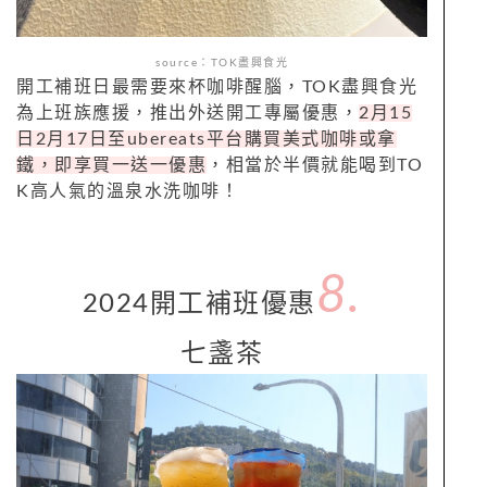
source：
TOK
盡興食光
開工補班日最需要來杯咖啡醒腦，
TOK
盡興食光
為上班族應援，推出外送開工專屬優惠，
2
月
15
日
2
月
17
日至
ubereats
平台購買美式咖啡或拿
鐵，即享買一送一優惠
，相當於半價就能喝到
TO
K
高人氣的溫泉水洗咖啡！
8.
2024
開工補班
優惠
七盞茶