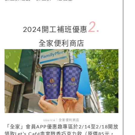
2.
2024
開工補班
優惠
全家便利商店
source：全家便利商店
「全家」會員
APP
優惠趣專區於
2/14
至
2/18
開放
領取
Let
’
s Café
畬室醇香巧克力飲（原價
85
元，