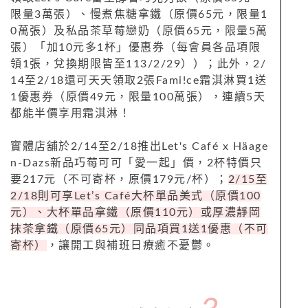
限量
3
萬張）、慢煮焦糖拿鐵（原價
65
元，限量
1
0
萬張）及私品茶草莓戀奶（原價
65
元，限量
5
萬
張）「加
10
元多
1
杯」優惠券（每會員各品項限
領
1
張，兌換期限皆至
113/2/29
））；此外，
2/
14
至
2/18
還可天天領取
2
張
Fami!ce
霜淇淋買
1
送
1
優惠券（原價
49
元，限量
100
萬張），連續
5
天
都能半價享用霜淇淋！
實體店舖於
2/14
至
2/18
推出
Let's Café x Häage
n-Dazs
新品巧莓可可「愛一起」價，
2
杯特價只
要
217
元（不可寄杯，原價
179
元
/
杯）；
2/15
至
2/18
則可享
Let
’
s Café
大杯單品美式（原價
100
元）、大杯單品拿鐵（原價
110
元）或厚濃靜岡
抹茶拿鐵（原價
65
元）同品項買
1
送
1
優惠（不可
寄杯）
，讓開工與補班日療癒不憂鬱。