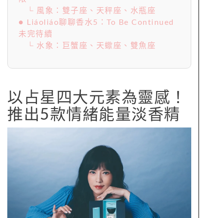
└ 風象：雙子座、天秤座、水瓶座
● Liáoliáo聊聊香水5：To Be Continued
未完待續
└ 水象：巨蟹座、天蠍座、雙魚座
以占星四大元素為靈感！
推出5款情緒能量淡香精