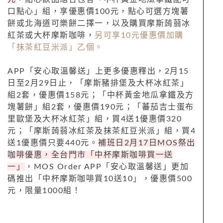
口點心」組，享優惠價
100
元，點心可選方塊薯
餅或北海道可樂餅二擇一，以及購買摩斯蒟蒻冰
紅茶或大杯摩斯咖啡，
另可享
10
元優惠價加購
「抹茶紅豆米派」乙個。
APP
「安心取溫馨送」上更多優惠釋出，
2
月
15
日至
2
月
29
日止，「摩斯豬排堡及大杯冰紅茶」
組
2
套，優惠價
158
元；「中杯黃金地瓜拿鐵及方
塊薯餅」組
2
套，優惠價
190
元；「蕃茄吉士蛋布
里歐堡及大杯冰紅茶」組，買
4
送
1
優惠價
320
元；「摩斯蒟蒻冰紅茶及抹茶紅豆米派」組，買
4
送
1
優惠價只要
440
元。
補班日
2
月
17
日
MOS
祭出
咖啡優惠，全台門市「中杯摩斯咖啡買一送
一」
，
MOS Order APP
「安心取溫馨送」更加
碼推出「中杯摩斯咖啡買
10
送
10
」，優惠價
500
元，限量
1000
組！