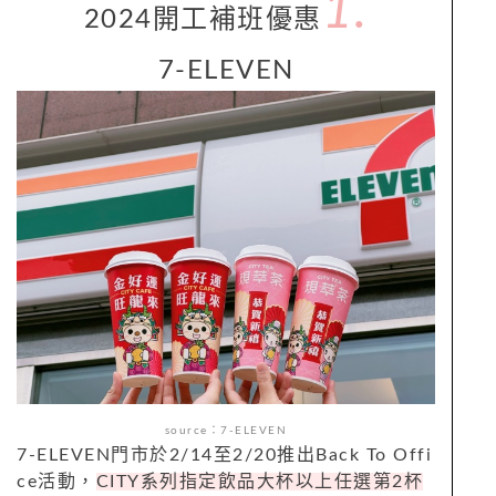
1.
2024
開工補班優惠
7-ELEVEN
source：7-ELEVEN
7-ELEVEN
門市於
2/14
至
2/20
推出
Back To Offi
ce
活動，
CITY
系列指定飲品大杯以上任選第
2
杯