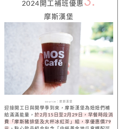
3.
2024
開工補班
優惠
摩斯漢堡
source：摩斯漢堡
迎接開工日與開學季到來，摩斯漢堡為妞妞們補
給滿滿能量，
於
2
月
15
日至
2
月
29
日，早餐時段消
費「摩斯豬排堡及大杯冰紅茶」組，享優惠價
79
元
，點心飲品組合包含「中杯黃金地瓜拿鐵配可