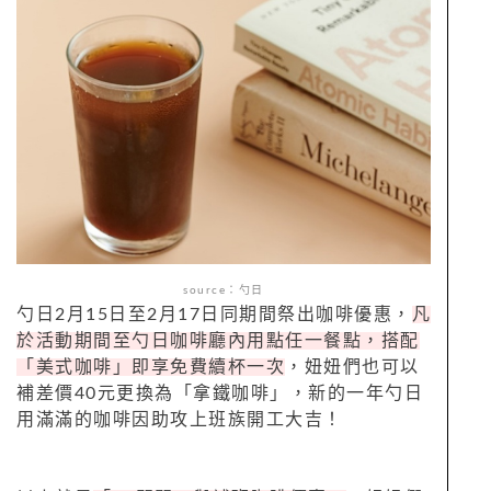
source：勺日
勺日
2
月
15
日至
2
月
17
日同期間祭出咖啡優惠，
凡
於活動期間至勺日咖啡廳內用點任一餐點，搭配
「美式咖啡」即享免費續杯一次
，妞妞們也可以
補差價
40
元更換為「拿鐵咖啡」，新的一年勺日
用滿滿的咖啡因助攻上班族開工大吉！