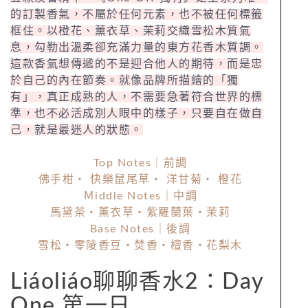
的訂製香氣，不屬於任何元素，也不被任何標籤
框住。以橙花、薰衣草、茉莉交織雪松木質氣
息，勾勒出溫柔卻充滿力量的東方花香木質調。
這款香氣想傳遞的不是迎合他人的期待，而是忠
於自己的內在節奏。就像品牌所描繪的「獨
有」，真正成熟的人，不需要急著符合世界的標
準，也不必活成別人眼中的樣子，只要自在做自
己，就是最迷人的狀態。
Top Notes｜前調
佛手柑・ 快樂鼠尾草・ 洋甘菊・ 橙花
Ｍiddle Notes｜中調
馬黛茶・薰衣草・紫羅蘭葉・茉莉
Base Notes｜後調
雪松・零陵香豆・焚香・檀香・花梨木
Liáoliáo聊聊香水2：Day
One 第一日