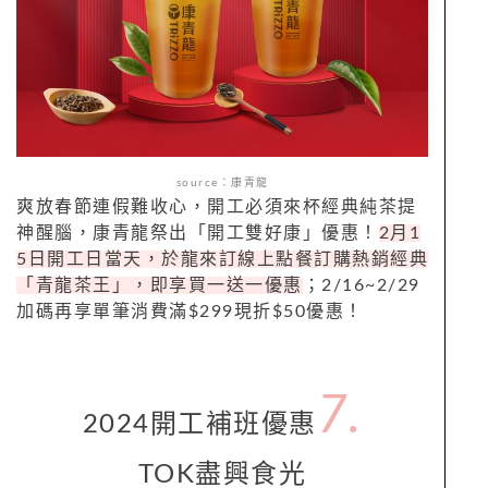
source：康青龍
爽放春節連假難收心，開工必須來杯經典純茶提
神醒腦，康青龍祭出「開工雙好康」優惠！
2
月
1
5
日開工日當天，於龍來訂線上點餐訂購熱銷經典
「青龍茶王」，即享買一送一優惠
；
2/16~2/29
加碼再享單筆消費滿
$299
現折
$50
優惠！
7.
2024
開工補班
優惠
TOK
盡興食光