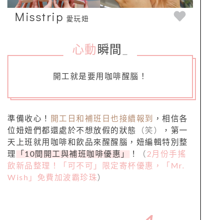
Misstrip
愛玩妞
心動
瞬間
_
開工就是要用咖啡醒腦！
準備收心！
開工日和補班日也接續報到
，相信各
位妞妞們都還處於不想放假的狀態
（笑）
，第一
天上班就用咖啡和飲品來醒醒腦，妞編輯特別整
理
「
10
間開工與補班咖啡優惠」
！
（
2月份手搖
飲新品整理！「可不可」限定寄杯優惠，「Mr.
Wish」免費加波霸珍珠
）