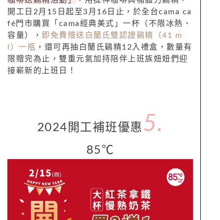
咖啡送鷄精活動」
，用提神咖啡與補體力鷄精，
開工日
2
月
15
日起至
3
月
16
日止，於全台
cama ca
fé
門市購買「
cama
經典美式」一杯（不限冰熱、
容量），
即免費贈送白蘭氏雙認證鷄精（
41 m
l
）一瓶
，還可再抽白蘭氏鷄精
12
入禮盒，數量有
限贈完為止，雙重元氣加持陪伴上班族妞妞們迎
接嶄新的上班日！
5.
2024
開工補班
優惠
85
℃