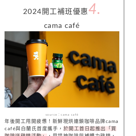
4.
2024
開工補班
優惠
cama café
source：cama café
年後開工甩開疲憊！新鮮現烘連鎖咖啡品牌
cama
café
與白蘭氏首度攜手，
於開工首日起推出「買