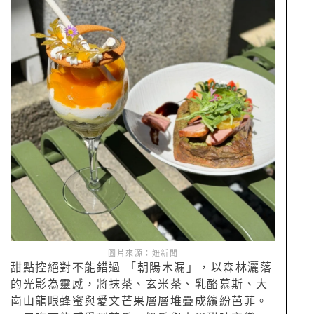
圖片來源：妞新聞
甜點控絕對不能錯過 「朝陽木漏」，以森林灑落
的光影為靈感，將抹茶、玄米茶、乳酪慕斯、大
崗山龍眼蜂蜜與愛文芒果層層堆疊成繽紛芭菲。