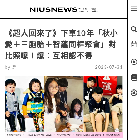
《超人回來了》下車10年「秋小
愛＋三胞胎＋智蘊同框聚會」對
比照曝！爆：互相認不得
by
喬
2023-07-31