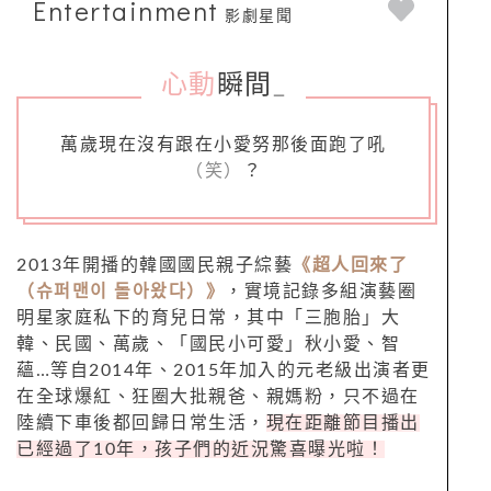
Entertainment
影劇星聞
心動
瞬間
_
萬歲現在沒有跟在小愛努那後面跑了吼
（笑）
？
2013年開播的韓國國民親子綜藝
《超人回來了
（슈퍼맨이 돌아왔다）》
，實境記錄多組演藝圈
明星家庭私下的育兒日常，其中「三胞胎」大
韓、民國、萬歲、「國民小可愛」秋小愛、智
蘊…等自2014年、2015年加入的元老級出演者更
在全球爆紅、狂圈大批親爸、親媽粉，只不過在
陸續下車後都回歸日常生活，
現在距離節目播出
已經過了10年，孩子們的近況驚喜曝光啦！