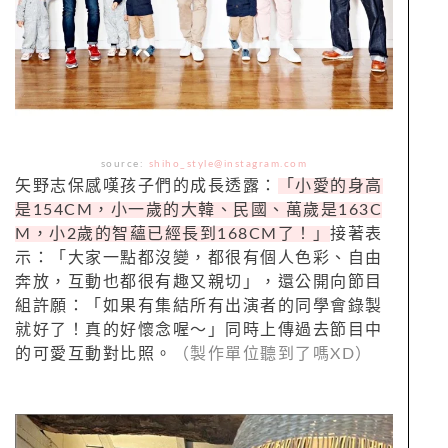
source:
shiho_style@instagram.com
矢野志保感嘆孩子們的成長透露：
「小愛的身高
是154CM，小一歲的大韓、民國、萬歲是163C
M，小2歲的智蘊已經長到168CM了！」
接著表
示：「大家一點都沒變，都很有個人色彩、自由
奔放，互動也都很有趣又親切」，還公開向節目
組許願：「如果有集結所有出演者的同學會錄製
就好了！真的好懷念喔～」同時上傳過去節目中
的可愛互動對比照。
（製作單位聽到了嗎XD）