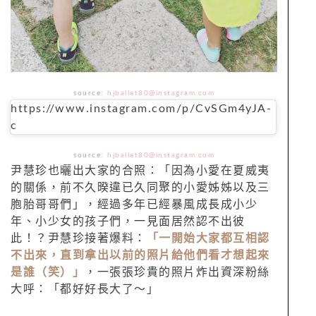
source:
hjballet80@instagram.com
https://www.instagram.com/p/CvSGm4yJA-
c
source:
hjballet80@instagram.com
尹慧珍也曬出大家的合照：「因為小愛在夏威夷
的關係，前不久暌違已久同聚的小愛姊姊以及三
胞胎哥哥們」，經過多年已經暴風成長成小少
年、小少女的孩子們，一見面居然認不出彼
此！？尹慧珍接著爆料：
「一開始大家都互相認
不出來，直到拿出以前的照片給他們看才想起來
是誰（笑）」
，一張張珍貴的照片炸出資深粉絲
大呼：「都好好長大了～」