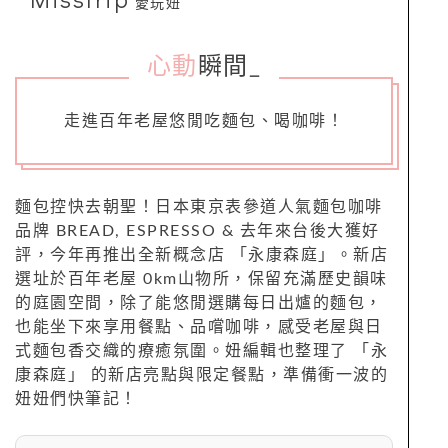
愛玩妞
心動
瞬間
_
走進百年老屋悠閒吃麵包、喝咖啡！
麵包控快去朝聖！日本東京表參道人氣麵包咖啡
品牌 BREAD, ESPRESSO & 去年來台後大獲好
評，今年再推出全新概念店 「永康森庭」。新店
選址於百年老屋 0km山物所，保留充滿歷史韻味
的庭園空間，除了能悠閒選購每日出爐的麵包，
也能坐下來享用餐點、品嚐咖啡，感受老屋與日
式麵包香交織的療癒氛圍。妞編輯也整理了 「永
康森庭」 的新店亮點與限定餐點，準備衝一波的
妞妞們快筆記！