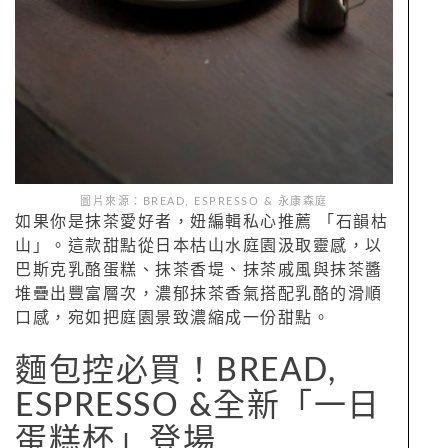
圖片來源：BREAD, ESPRESSO & 永康森庭
如果你是抹茶愛好者，妞編輯私心推薦 「石韻枯
山」。這款甜點從日本枯山水庭園汲取靈感，以
巴斯克乳酪蛋糕、抹茶香堤、抹茶戚風與抹茶醬
堆疊出豐富層次，濃郁抹茶香氣搭配乳酪的滑順
口感，宛如把庭園景致濃縮成一份甜點。
麵包控必買！BREAD,
ESPRESSO &全新「一日
蛋糕杯」登場