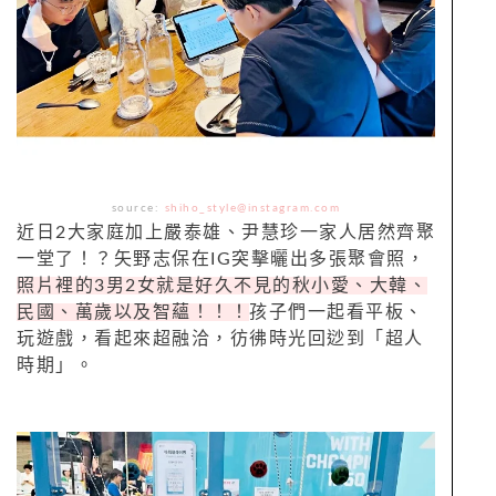
source:
shiho_style@instagram.com
近日2大家庭加上嚴泰雄、尹慧珍一家人居然齊聚
一堂了！？矢野志保在IG突擊曬出多張聚會照，
照片裡的3男2女就是好久不見的秋小愛、大韓、
民國、萬歲以及智蘊！！！
孩子們一起看平板、
玩遊戲，看起來超融洽，彷彿時光回逤到「超人
時期」。