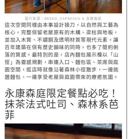
圖片來源：BREAD, ESPRESSO & 永康森庭
這次空間同樣由本事設計操刀，以自然與工藝為
核心，完整保留老屋原有的木構、梁柱與地板，
並加入木質、不鏽鋼及透明材質等現代元素，讓
百年建築在保有歷史韻味的同時，也多了簡約俐
落的質感。最特別的是，店內麵包展示檯以「山
徑」為靈感規劃，串連入口、麵包區、茶席與庭
園空間，逛店時就像沿著森林小徑散步，一邊挑
選麵包、一邊享受老屋與庭園帶來的療癒氛圍。
永康森庭限定餐點必吃！
抹茶法式吐司、森林系芭
菲