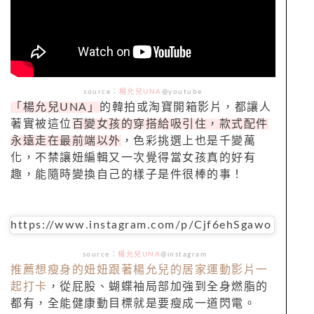
source：
楊允兒UNA
@youtube
「楊允兒UNA」
的韓拍或淘寶開箱影片，都讓人
著實被這位
百變女孩的穿搭給吸引住，款式配件
永遠走在最前端以外
，色彩挑選上也是千變萬
化，不禁讓妞編輯又一次覺得當女孩真的好有
趣，能隨時變換自己的樣子是件很棒的事！
https://www.instagram.com/p/Cjf6ehSgawo
source：
楊允兒UNA
@instagram
推薦想瘦身的妞妞跟著楊允兒的居家運動影片一
起打卡
，從屁股、蝴蝶袖局部加強到全身燃脂的
都有，全能健康動目標就是要瘦成一道閃電。