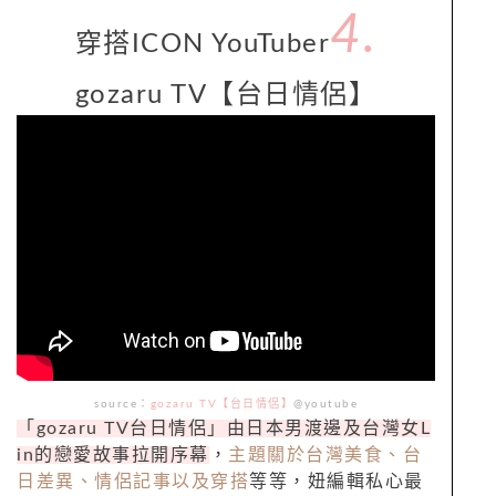
4.
穿搭
ICON YouTuber
gozaru TV
【台日情侶】
source：
gozaru TV【台日情侶】
@youtube
「
gozaru TV
台日情侶」由日本男渡邊及台灣女
L
in
的戀愛故事拉開序幕
，
主題關於台灣美食、台
日差異、情侶記事以及穿搭
等等，妞編輯私心最