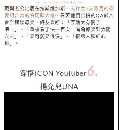
source
：
yyselina
@instagram
現與老公定居在拉斯維加斯
，
天秤女×
天蠍
男的戀
愛組合真的會閃瞎大家～
看著他們合拍的QA影片
會全程姨母笑，網友直呼：「互動太有愛了
吧！」、「重複看了快一百次，嘴角都笑到太陽
穴去」、「又可愛又浪漫」、「很讓人臉紅心
跳」。
6.
穿搭
ICON YouTuber
楊允兒
UNA