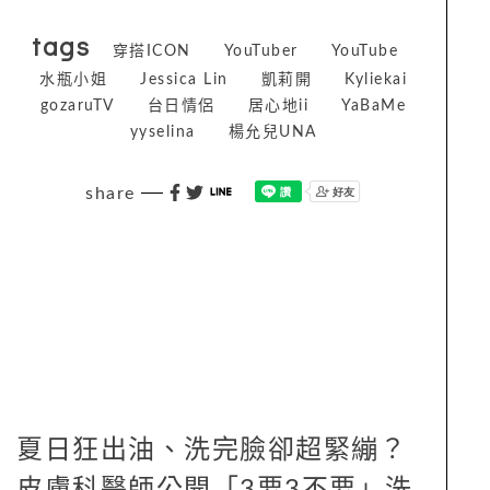
tags
穿搭ICON
YouTuber
YouTube
水瓶小姐
Jessica Lin
凱莉開
Kyliekai
gozaruTV
台日情侶
居心地ii
YaBaMe
yyselina
楊允兒UNA
share
夏日狂出油、洗完臉卻超緊繃？
皮膚科醫師公開「3要3不要」洗