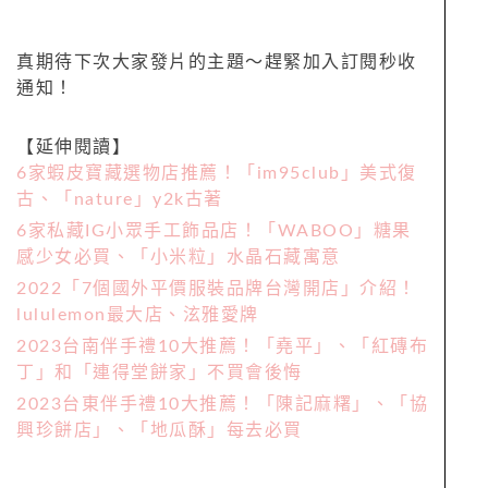
真期待下次大家發片的主題～趕緊加入訂閱秒收
通知！
【延伸閱讀】
6家蝦皮寶藏選物店推薦！「im95club」美式復
古、「nature」y2k古著
6家私藏IG小眾手工飾品店！「WABOO」糖果
感少女必買、「小米粒」水晶石藏寓意
2022「7個國外平價服裝品牌台灣開店」介紹！
lululemon最大店、泫雅愛牌
2023台南伴手禮10大推薦！「堯平」、「紅磚布
丁」和「連得堂餅家」不買會後悔
2023台東伴手禮10大推薦！「陳記麻糬」、「協
興珍餅店」、「地瓜酥」每去必買