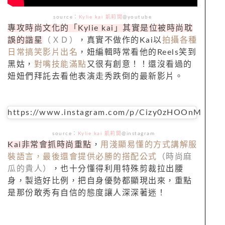
source：
Kylie kai 凱莉開
@youtube
專攻時尚文化的「
Kylie kai
」其實是位被時尚耽
誤的諧星
（ＸＤ）
，真實不做作的Kai以
拍攝各種
日常搞笑影片出名
，妞編輯時常看他的
Reels
笑到
黑姑，
對嘴技能滿點
又很有創意！！還沒看過的
妞妞們拜託去看他表演走秀跌倒的最新影片。
https://www.instagram.com/p/Cizy0zHOOnM
source：
Kylie kai 凱莉開
@instagram
Kai
非常會抓時尚重點
，
用淺顯易懂的方式講解服
裝語言，最後還會提供必勝的搭配公式
（時尚麻
瓜的貴人）
，也十分懂得利用特殊剪裁拉出腰
身，製造好比例，把自身優勢都顯現出來，重點
是那份敢秀有自信的態度讓人深深著迷！