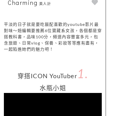
Charming
美人計
平淡的日子就是要吃飯配喜歡的
youtube影片
最
對味～妞編輯要推薦
6
位寶藏系女孩，各個都是穿
搭教科書，品味100分，頻道內容豐富多元，包
含旅遊、日常
vlog
、保養、彩妝等等應有盡有，
一起陷進她們的魅力吧！
1.
穿搭
ICON YouTuber
水瓶小姐