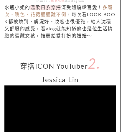
source：
水瓶小姐
@instagram
水瓶小姐的
溫柔日系穿搭
深受妞編輯喜愛！
多層
次、跳色、花裙通通難不倒
，每次看
LOOK BOO
K
都被燒到，膚況好、妝容也很優雅，給人沈穩
又舒服的感受，看
vlog
就能知道他也是位生活精
緻的寶藏女孩，推薦給愛打扮的妞妞～
2.
穿搭
ICON YouTuber
Jessica Lin