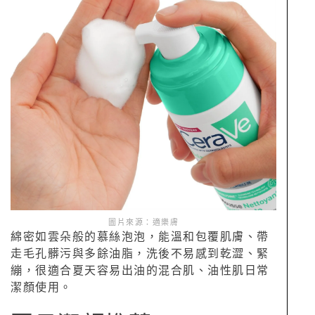
圖片來源：適樂膚
綿密如雲朵般的慕絲泡泡，能溫和包覆肌膚、帶
走毛孔髒污與多餘油脂，洗後不易感到乾澀、緊
繃，很適合夏天容易出油的混合肌、油性肌日常
潔顏使用。