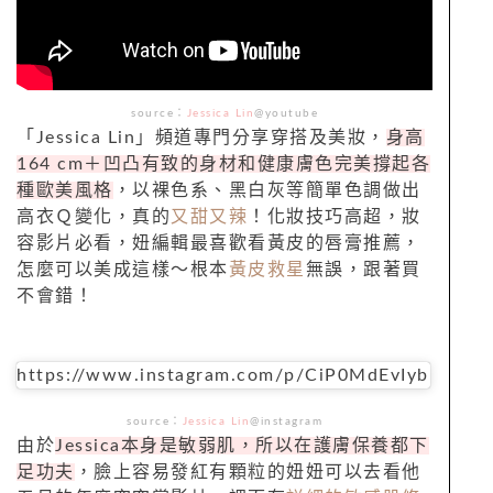
source
：
Jessica Lin
@youtube
「
Jessica Lin
」頻道專門分享穿搭及美妝，
身高
164 cm
＋凹凸有致的身材和健康膚色完美撐起各
種歐美風格
，以裸色系、黑白灰等簡單色調做出
高衣Ｑ變化，真的
又甜又辣
！化妝技巧高超，妝
容影片必看，妞編輯最喜歡看黃皮的唇膏推薦，
怎麼可以美成這樣～根本
黃皮救星
無誤，跟著買
不會錯！
https://www.instagram.com/p/CiP0MdEvIyb
source：
Jessica Lin
@instagram
由於
Jessica
本身是敏弱肌，所以在護膚保養都下
足功夫
，臉上容易發紅有顆粒的妞妞可以去看他