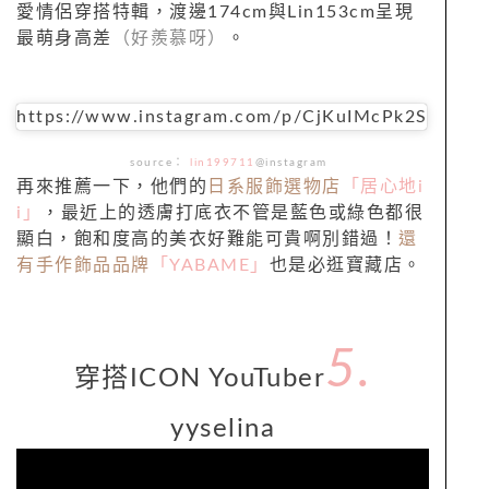
愛情侶穿搭特輯，渡邊
174cm與Lin153cm
呈現
最萌身高差
（好羨慕呀）
。
https://www.instagram.com/p/CjKuIMcPk2S
source：
lin199711
@instagram
再來推薦一下，他們的
日系服飾選物店
「居心地i
i」
，最近上的透膚打底衣不管是藍色或綠色都很
顯白，飽和度高的美衣好難能可貴啊別錯過！
還
有手作飾品品牌
「
YABAME
」
也是必逛寶藏店。
5.
穿搭
ICON YouTuber
yyselina