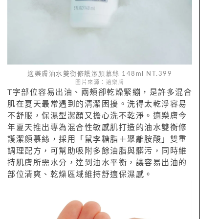
適樂膚油水雙衡修護潔顏慕絲 148ml NT.399
圖片來源：適樂膚
T字部位容易出油、兩頰卻乾燥緊繃，是許多混合
肌在夏天最常遇到的清潔困擾。洗得太乾淨容易
不舒服，保濕型潔顏又擔心洗不乾淨。適樂膚今
年夏天推出專為混合性敏感肌打造的油水雙衡修
護潔顏慕絲，採用「鼠李糖脂＋聚離胺酸」雙重
調理配方，可幫助吸附多餘油脂與髒污，同時維
持肌膚所需水分，達到油水平衡，讓容易出油的
部位清爽、乾燥區域維持舒適保濕感。