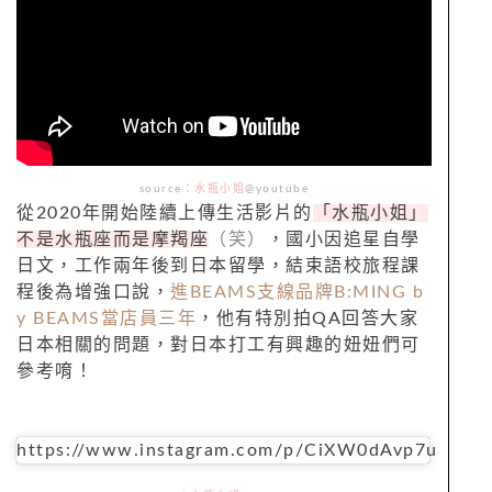
source
：
水瓶小姐
@youtube
從
2020
年開始陸續上傳生活影片的
「水瓶小姐」
不是水瓶座而是摩羯座
（笑）
，國小因追星自學
日文，工作兩年後到日本留學，結束語校旅程課
程後為增強口說，
進
BEAMS
支線品牌
B:MING b
y BEAMS
當店員三年
，他有特別拍
QA
回答大家
日本相關的問題，對日本打工有興趣的妞妞們可
參考唷！
https://www.instagram.com/p/CiXW0dAvp7u