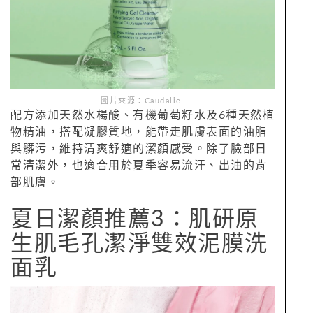
圖片來源：Caudalie
配方添加天然水楊酸、有機葡萄籽水及6種天然植
物精油，搭配凝膠質地，能帶走肌膚表面的油脂
與髒污，維持清爽舒適的潔顏感受。除了臉部日
常清潔外，也適合用於夏季容易流汗、出油的背
部肌膚。
夏日潔顏推薦3：肌研原
生肌毛孔潔淨雙效泥膜洗
面乳