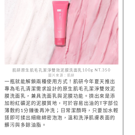
肌研原生肌毛孔潔淨雙效泥膜洗面乳100g NT.350
圖片來源：肌研
一瓶就能解鎖兩種使用方式！肌研今年夏天推出
專為毛孔清潔需求設計的原生肌毛孔潔淨雙效泥
膜洗面乳，兼具洗面乳與泥膜功能。擠出來是添
加粉紅礦泥的泥膜質地，可於容易出油的T字部位
薄敷約1分鐘後再沖洗；日常潔顏時，只要加水輕
搓即可揉出細緻綿密泡泡，溫和洗淨肌膚表面的
髒污與多餘油脂。