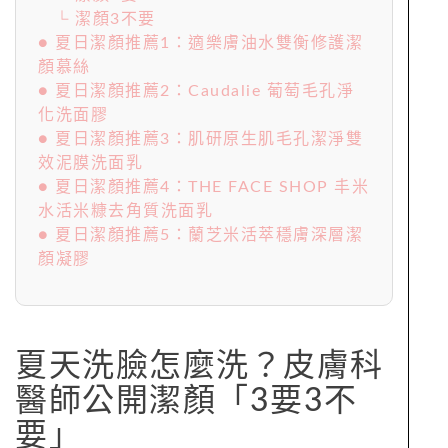
└ 潔顏3不要
● 夏日潔顏推薦1：適樂膚油水雙衡修護潔
顏慕絲
● 夏日潔顏推薦2：Caudalie 葡萄毛孔淨
化洗面膠
● 夏日潔顏推薦3：肌研原生肌毛孔潔淨雙
效泥膜洗面乳
● 夏日潔顏推薦4：THE FACE SHOP 丰米
水活米糠去角質洗面乳
● 夏日潔顏推薦5：蘭芝米活萃穩膚深層潔
顏凝膠
夏天洗臉怎麼洗？皮膚科
醫師公開潔顏「3要3不
要」