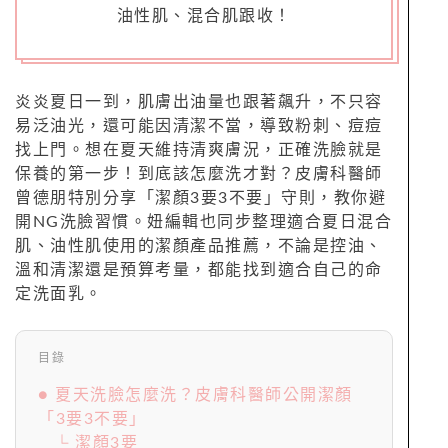
油性肌、混合肌跟收！
炎炎夏日一到，肌膚出油量也跟著飆升，不只容
易泛油光，還可能因清潔不當，導致粉刺、痘痘
找上門。想在夏天維持清爽膚況，正確洗臉就是
保養的第一步！到底該怎麼洗才對？皮膚科醫師
曾德朋特別分享「潔顏3要3不要」守則，教你避
開NG洗臉習慣。妞編輯也同步整理適合夏日混合
肌、油性肌使用的潔顏產品推薦，不論是控油、
溫和清潔還是預算考量，都能找到適合自己的命
定洗面乳。
目錄
● 夏天洗臉怎麼洗？皮膚科醫師公開潔顏
「3要3不要」
└ 潔顏3要