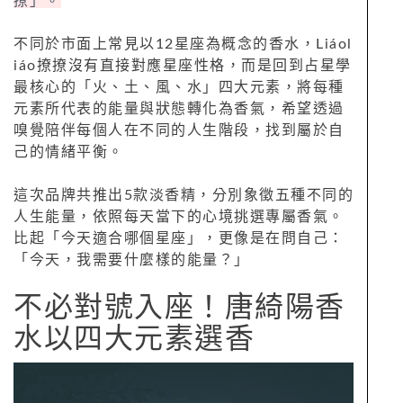
圖片來源：Liáoliáo撩撩
「嗨，大家好，又到週報時間，我是唐綺陽。」
這句熟悉的開場白，相信星座迷一定不陌生！陪
伴許多人看運勢、聊占星的唐綺陽老師，今年再
度解鎖新身分，首度跨界踏入香氛領域，攜手光
速火箭共同打造全新香氛品牌「Liáoliáo撩
撩」。
不同於市面上常見以12星座為概念的香水，Liáol
iáo撩撩沒有直接對應星座性格，而是回到占星學
最核心的「火、土、風、水」四大元素，將每種
元素所代表的能量與狀態轉化為香氣，希望透過
嗅覺陪伴每個人在不同的人生階段，找到屬於自
己的情緒平衡。
這次品牌共推出5款淡香精，分別象徵五種不同的
人生能量，依照每天當下的心境挑選專屬香氣。
比起「今天適合哪個星座」，更像是在問自己：