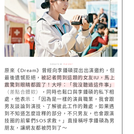
source:
naver
原來《Dream》曾經向李鍾碩提出出演邀約，但
最後遺憾拒絕，
被記者問到這題的女友IU，馬上
震驚到眼睛都圓了！大呼：「我沒聽過這件事」
（差點合體欸）
，同時也鬆口與李鍾碩的私下相
處，他表示：「因為是一樣的演員職業，我會跟
男友談論到演技、了解彼此工作的難處，如果遇
到不知道怎麼詮釋的部分，不只男友，也會跟演
技圈的前輩們SOS求救。」直接稱呼李鍾碩為男
朋友，讓網友都被閃到了～