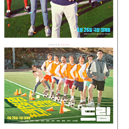
source:
naver