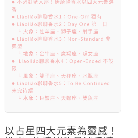
態，讓每天都能依照當下的自己選擇專屬香氣。
目錄
● 以占星四大元素為靈感！推出5款情緒能
量淡香精
● 不必對號入座！唐綺陽香水以四大元素選
香
● Liáoliáo聊聊香水1：One-Off 獨有
● Liáoliáo聊聊香水2：Day One 第一日
└ 火象：牡羊座、獅子座、射手座
● Liáoliáo聊聊香水3：Non-Standard 非
典型
└ 地象：金牛座、魔羯座、處女座
● Liáoliáo聊聊香水4：Open-Ended 不設
限
└ 風象：雙子座、天秤座、水瓶座
● Liáoliáo聊聊香水5：To Be Continued