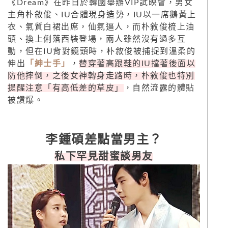
《Dream》在昨日於韓國舉辦VIP試映會，男女
主角朴敘俊、IU合體現身造勢，IU以一席鵝黃上
衣、氣質白裙出席，仙氣逼人，而朴敘俊梳上油
頭、換上俐落西裝登場，兩人雖然沒有過多互
動，但在IU背對鏡頭時，朴敘俊被捕捉到溫柔的
伸出
「紳士手」
，
替穿著高跟鞋的IU擋著後面以
防他摔倒，之後女神轉身走路時，朴敘俊也特別
提醒注意「有高低差的草皮」
，自然流露的體貼
被讚爆。
李鍾碩差點當男主？
私下罕見甜蜜談男友