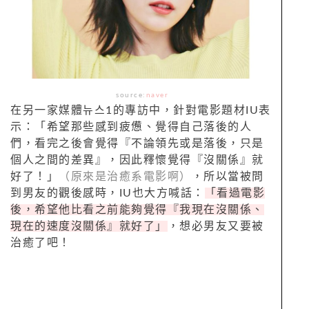
source:
naver
在另一家媒體뉴스1的專訪中，針對電影題材IU表
示：「希望那些感到疲憊、覺得自己落後的人
們，看完之後會覺得『不論領先或是落後，只是
個人之間的差異』，因此釋懷覺得『沒關係』就
好了！」
（原來是治癒系電影啊）
，所以當被問
到男友的觀後感時，IU也大方喊話：
「看過電影
後，希望他比看之前能夠覺得『我現在沒關係、
現在的速度沒關係』就好了」
，想必男友又要被
治癒了吧！