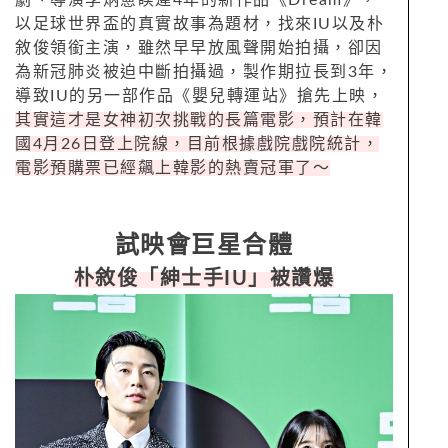
劇、導演李炳憲睽違4年的新作品《Dream》，
以足球世界盃的真實故事為題材，找來IU以及朴
敘俊領銜主演，雖然早早放風聲開始拍攝，卻因
為新冠肺炎被迫中斷拍攝過，製作期拉長到3年，
導致IU的另一部作品《嬰兒轉運站》搶先上映，
其實這才是女神初次挑戰的長篇電影，預計在韓
國4月26日登上院線，目前根據戲院戲院統計，
電影預購票已經飆上韓影的熱賣冠軍了～
試映會巨星合體
朴敘俊「紳士手IU」被讚爆