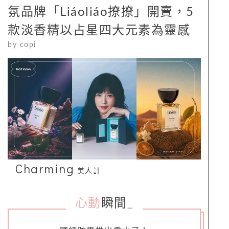
國師唐綺陽推出香水了！全新香
氛品牌「Liáoliáo撩撩」開賣，5
款淡香精以占星四大元素為靈感
by
copi