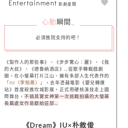
Entertainment
影劇星聞
心動
瞬間
_
必須進院支持的吧！
《製作人的那些事》、《步步驚心：麗》、《我
的大叔》、《德魯納酒店》…從歌手轉戰戲劇
圈，在小螢幕打片江山、擁有多部人生代表作的
「IU（李知恩）」
，去年憑藉電影《嬰兒轉運
站》首度殺進坎城影展，正式用硬核演技走上國
際舞台，
不過其實女神第一次挑戰拍攝的大螢幕
長篇處女作是獻給這部…
《Dream》IU×朴敘俊