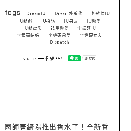
【延伸閱讀】
IU「2豪宅＋1工作室」曝光受封房產女帝！豪氣
砸206億元，網驚：比滿月社長更狂
【快訊】李鍾碩×IU熱戀四個月！得獎告白「我
喜歡你很久了」，經紀公司出面回應啦
tags
DreamIU
Dream朴敘俊
朴敘俊IU
IU新戲
IU採訪
IU男友
IU戀愛
IU新電影
韓星戀愛
李鐘碩IU
李鐘碩結婚
李鍾碩戀愛
李鍾碩女友
Dispatch
share