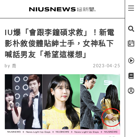
IU爆「會跟李鐘碩求救」！新電
影朴敘俊體貼紳士手，女神私下
喊話男友「希望這樣想」
by
喬
2023-04-25