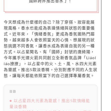
Charming
美人計
心動
瞬間
_
國師跨界推出香水了！
今天想成為什麼樣的自己？除了穿搭、妝容能展
現風格，香水也能成為表達情緒與狀態的重要儀
式。近年來，「情緒香氛」更成為香氛圈熱門趨
勢，越來越多人會依照當天的心情、想展現的狀
態挑選不同香氣，讓香水成為表達自我的另一種
方式。以占星聞名、有「國師」封號的唐綺陽，
今年攜手光速火箭共同創立全新香氛品牌「Liáol
iáo撩撩」，以占星中的火、土、風、水四大元素
為靈感，推出5款淡香精，分別對應不同的人生狀