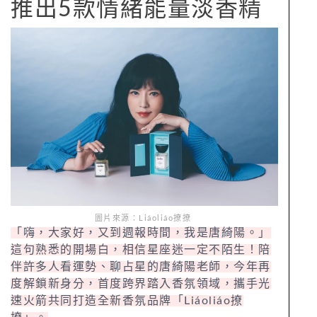
未完待續
└ 水象：巨蟹座、天蠍座、雙魚座
以占星四大元素為靈感！
推出5款情緒能量淡香精