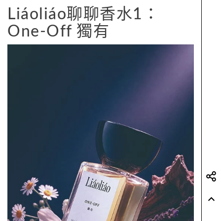
這次推出的五款淡香精，唐綺陽老師全程深度參
與，從品牌概念、香氣命名到每一款作品想傳遞
的情緒語意，都親自投入討論與定調。她希望將
抽象的情感感知轉化成可以聞得到的嗅覺語言，
讓香氛不只是提升魅力的配件，而是一種陪伴生
活、安放情緒、調整內在節奏的日常儀式。
Liáoliáo聊聊香水1：
One-Off 獨有