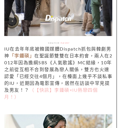
source:
naver
IU在去年年底被韓國媒體Dispatch抓包與韓劇男
神
「李鍾碩」
在聖誕節雙雙在日本約會，兩人在2
012年因為擔綱SBS《人氣歌謠》MC結緣，10年
之前從互相不合到發展為戀人關係，雙方也火速
認愛「已經交往4個月」，在檯面上幾乎不談私事
的IU，近期因為電影宣傳，居然在訪談中罕見提
及男友！？
（【快訊】李鍾碩×IU熱戀四個
月！）