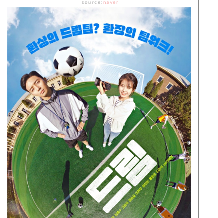
source:
naver