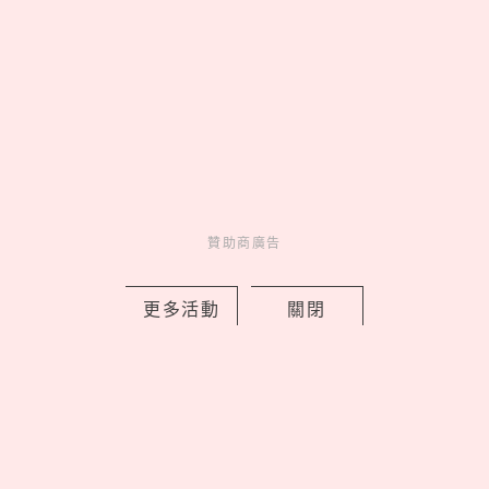
美食一次看到飽♡
Go >
贊助商廣告
妞活動
_
更多活動
關閉