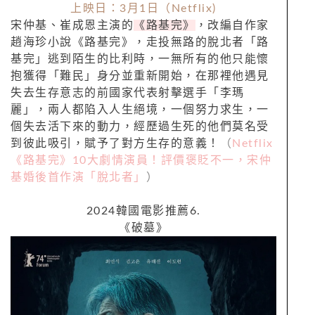
上映日：3月1日（Netflix)
宋仲基、崔成恩主演的
《路基完》
，改編自作家
趙海珍小說《路基完》，走投無路的脫北者「路
基完」逃到陌生的比利時，一無所有的他只能懷
抱獲得「難民」身分並重新開始，在那裡他遇見
失去生存意志的前國家代表射擊選手「李瑪
麗」，兩人都陷入人生絕境，一個努力求生，一
個失去活下來的動力，經歷過生死的他們莫名受
到彼此吸引，賦予了對方生存的意義！
（
Netflix
《路基完》10大劇情演員！評價褒貶不一，宋仲
基婚後首作演「脫北者」
）
2024韓國電影推薦6.
《破墓》