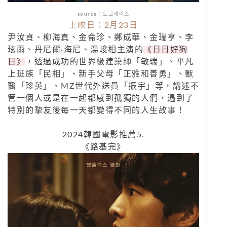
source：도그데이즈
上映日：2月23日
尹汝貞、柳海真、金侖珍、鄭成華、金瑞亨、李
玹雨、丹尼爾·海尼、湯峻相主演的
《日日好狗
日》
，透過成功的世界級建築師「敏瑞」、平凡
上班族「民相」、新手父母「正雅和善勇」、獸
醫「珍英」、MZ世代外送員「振宇」等，講述不
管一個人或是在一起都感到孤獨的人們，遇到了
特別的摯友後每一天都變得不同的人生故事！
2024韓國電影推薦5.
《路基完》