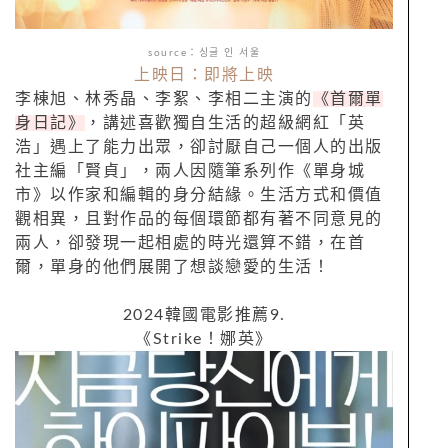
source：싱글 인 서울
上映日：即將上映
李棟旭、林秀晶、李絮、李相二主演的
《首爾單
身日記》
，講述喜歡獨自生活的超級網紅「英
浩」遇上了能力出眾，卻討厭自己一個人的出版
社主編「賢貞」，兩人因隨筆系列作《單身城
市》以作家和編輯的身分結緣。生活方式和價值
觀相異，且對作品的每個環節都有著不同意見的
兩人，卻發現一起相處的時光還算不錯，在首
爾，單身的他們展開了想談戀愛的生活！
2024韓國電影推薦9.
《Strike！娜英》