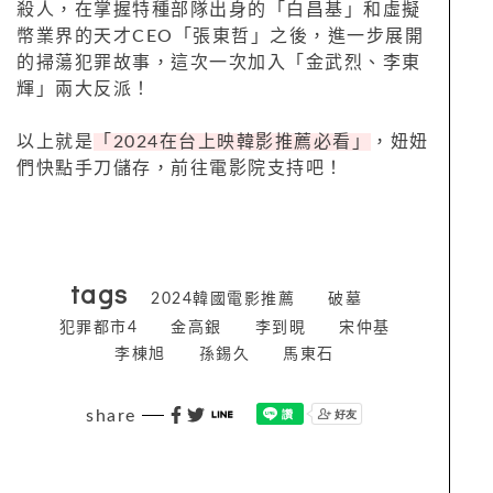
殺人，在掌握特種部隊出身的「白昌基」和虛擬
幣業界的天才CEO「張東哲」之後，進一步展開
的掃蕩犯罪故事，這次一次加入「金武烈、李東
輝」兩大反派！
以上就是
「
2024
在台上映韓影推薦必看」
，妞妞
們快點手刀儲存，前往電影院支持吧！
tags
2024韓國電影推薦
破墓
犯罪都市4
金高銀
李到晛
宋仲基
李棟旭
孫錫久
馬東石
share