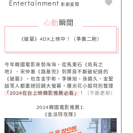
Entertainment
影劇星聞
心動
瞬間
_
《破墓》4DX上映中！（準備二刷）
今年韓國電影來勢洶洶，從馬東石《烏有之
地》、宋仲基《路基完》到票房不斷破紀錄的
《破墓》，包含金宇彬、李棟旭、孫錫久、金聖
喆等人都重磅回歸大螢幕，爆米花小姐特別整理
「2024在台上映韓影推薦必看」
！
（不斷更新）
2024韓國電影推薦1.
《金派特攻隊》