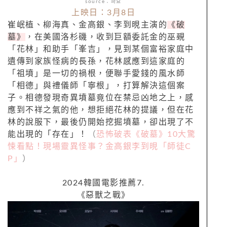
source：파묘
上映日：3月8日
崔岷植、柳海真、金高銀、李到晛主演的
《破
墓》
，在美國洛杉磯，收到巨額委託金的巫覡
「花林」和助手「峯吉」，見到某個富裕家庭中
遺傳到家族怪病的長孫，花林感應到這家庭的
「祖墳」是一切的禍根，便聯手愛錢的風水師
「相德」與禮儀師「寧根」，打算解決這個案
子。相德發現奇異墳墓竟位在禁忌凶地之上，感
應到不祥之氣的他，想拒絕花林的提議，但在花
林的說服下，最後仍開始挖掘墳墓，卻出現了不
能出現的「存在」！
（
恐怖破表《破墓》10大驚
悚看點！現場靈異怪事？金高銀李到晛「師徒C
P」
）
2024韓國電影推薦7.
《惡獸之戰》