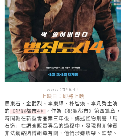
source：범죄도시 4
上映日：即將上映
馬東石、金武烈、李東輝、朴智煥、李凡秀主演
的
《犯罪都市4》
，作為《犯罪都市》第四篇章，
時間軸在新型毒品案三年後，講述怪物刑警「馬
石道」在調查販賣毒品的過程中，發現與菲律賓
非法網絡賭博組織有關，他們涉嫌綁架、監禁、