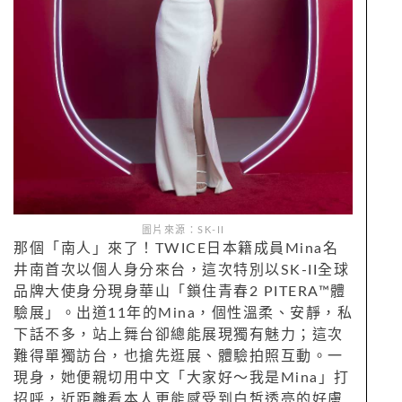
圖片來源：SK-II
那個「南人」來了！TWICE日本籍成員Mina名
井南首次以個人身分來台，這次特別以SK-II全球
品牌大使身分現身華山「鎖住青春2 PITERA™體
驗展」。出道11年的Mina，個性溫柔、安靜，私
下話不多，站上舞台卻總能展現獨有魅力；這次
難得單獨訪台，也搶先逛展、體驗拍照互動。一
現身，她便親切用中文「大家好～我是Mina」打
招呼，近距離看本人更能感受到白皙透亮的好膚