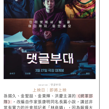
source：댓글부대
上映日：即將上映
孫錫久、金聖喆、金東輝、洪慶主演的
《網軍部
隊》
，改編自作家張康明同名長篇小說，講述非
常有實力的社會部記者「林商鎮」，因為報導大