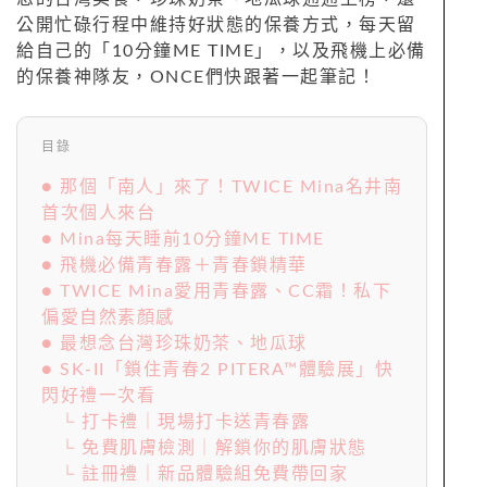
公開忙碌行程中維持好狀態的保養方式，每天留
給自己的「10分鐘ME TIME」，以及飛機上必備
的保養神隊友，ONCE們快跟著一起筆記！
目錄
● 那個「南人」來了！TWICE Mina名井南
首次個人來台
● Mina每天睡前10分鐘ME TIME
● 飛機必備青春露＋青春鎖精華
● TWICE Mina愛用青春露、CC霜！私下
偏愛自然素顏感
● 最想念台灣珍珠奶茶、地瓜球
● SK-II「鎖住青春2 PITERA™體驗展」快
閃好禮一次看
└ 打卡禮｜現場打卡送青春露
└ 免費肌膚檢測｜解鎖你的肌膚狀態
└ 註冊禮｜新品體驗組免費帶回家