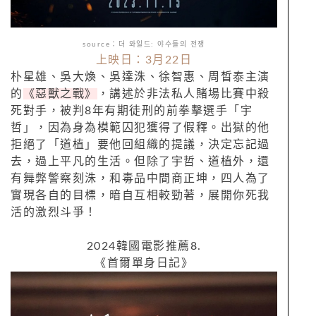
source：더 와일드: 야수들의 전쟁
上映日：3月22日
朴星雄、吳大煥、吳達洙、徐智惠、周晳泰主演
的
《惡獸之戰》
，講述於非法私人賭場比賽中殺
死對手，被判8年有期徒刑的前拳擊選手「宇
哲」，因為身為模範囚犯獲得了假釋。出獄的他
拒絕了「道植」要他回組織的提議，決定忘記過
去，過上平凡的生活。但除了宇哲、道植外，還
有舞弊警察刻洙，和毒品中間商正坤，四人為了
實現各自的目標，暗自互相較勁著，展開你死我
活的激烈斗爭！
2024韓國電影推薦8.
《首爾單身日記》