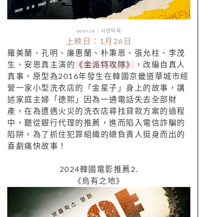
source：시민덕희
上映日：1月26日
羅美蘭、孔明、廉惠蘭、朴秉恩、張允柱、李茂
生、安恩真主演的
《金派特攻隊》
，改編自真人
真事，原型為2016年發生在韓國京畿道華城市經
營一家小型洗衣店的「金星子」身上的故事，講
述家庭主婦「德熙」因為一通電話失去全部財
產，在為遭遇火災的洗衣店尋找貸款方案的過程
中，聽從銀行代理的推薦，進而陷入電信詐騙的
陷阱，為了抓住犯罪組織的總負責人挺身而出的
喜劇痛快故事！
2024韓國電影推薦2.
《烏有之地》