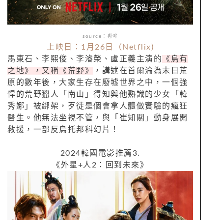
source：황야
上映日：1月26日（Netflix)
馬東石、李熙俊、李濬榮、盧正義主演的
《烏有
之地》，又稱《荒野》
，講述在首爾淪為末日荒
原的數年後，大家生存在廢墟世界之中，一個強
悍的荒野獵人「南山」得知與他熟識的少女「韓
秀娜」被綁架，歹徒是個會拿人體做實驗的瘋狂
醫生。他無法坐視不管，與「崔知關」動身展開
救援，一部反烏托邦科幻片！
2024韓國電影推薦3.
《外星+人2：回到未來》