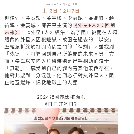
source：외계+인 2부
上映日：2月7日
柳俊烈、金泰梨、金宇彬、李荷妮、廉晶雅、趙
祐鎮、金義城、陳善奎主演的
《外星+人2：回到
未來》
，《外星+人》續集，為了阻止被關在人類
體內的外星人囚犯逃獄，被困在過去的「以安」
歷經波折終於打開時間之門的「神劍」，並找到
「森德」，打算回到自己所離開的未來。另一方
面，每當以安陷入危機時總是出手相助的道士
「無勒」，感受到自己的體內有其他東西存在，
他對此感到十分混亂，他們必須對抗外星人，阻
止哈瓦爆炸，拯救地球上的人類！
2024韓國電影推薦4.
《日日好狗日》