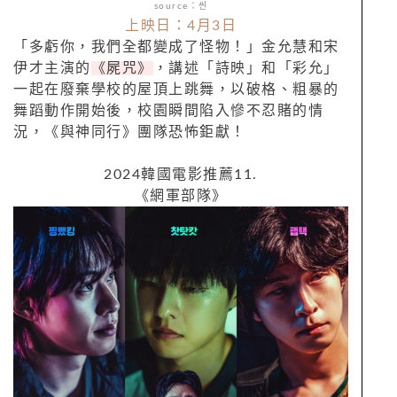
source：씬
上映日：4月3日
「多虧你，我們全都變成了怪物！」金允慧和宋
伊才主演的
《屍咒》
，講述「詩映」和「彩允」
一起在廢棄學校的屋頂上跳舞，以破格、粗暴的
舞蹈動作開始後，校園瞬間陷入慘不忍賭的情
況，《與神同行》團隊恐怖鉅獻！
2024韓國電影推薦11.
《網軍部隊》