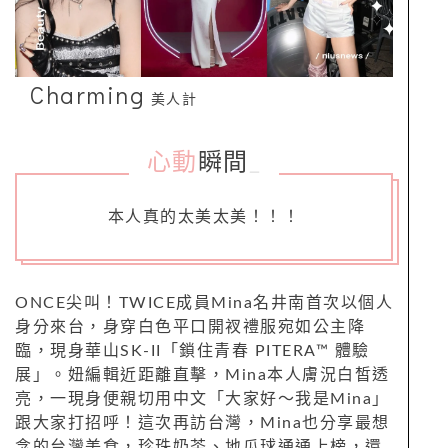
Charming
美人計
心動
瞬間
_
本人真的太美太美！！！
ONCE尖叫！TWICE成員Mina名井南首次以個人
身分來台，身穿白色平口開衩禮服宛如公主降
臨，現身華山SK-II「鎖住青春 PITERA™ 體驗
展」。妞編輯近距離直擊，Mina本人膚況白皙透
亮，一現身便親切用中文「大家好～我是Mina」
跟大家打招呼！這次再訪台灣，Mina也分享最想
念的台灣美食，珍珠奶茶、地瓜球通通上榜，還